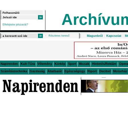
Archívu
Elfelejtette jelszavát?
Magunkról
|
Kapcsolat
|
M
Részletes kereső
Napirenden
Kult-Túra
Vélemény
Körkép
Sport
Mozaik
Hirdetés/Reklám
Oper
Számítástechnika
Gazdaság
Állatbarát
Egészségügy
Riport
Decibel
Motorház