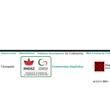
Impresszum
Adatvédelem
by Codespring.
Web hosting by Cod
Software development
Mag
Támogatók:
Communitas Alapítvány
Hum
v1.2.4 © 2013 -