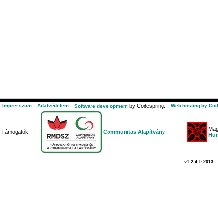
Impresszum
Adatvédelem
by Codespring.
Web hosting by Cod
Software development
Mag
Támogatók:
Communitas Alapítvány
Hum
v1.2.4 © 2013 -