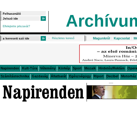
Archívu
Elfelejtette jelszavát?
Magunkról
|
Kapcsolat
|
M
Részletes kereső
Napirenden
Kult-Túra
Vélemény
Körkép
Sport
Mozaik
Hirdetés/Reklám
Oper
Számítástechnika
Gazdaság
Állatbarát
Egészségügy
Riport
Decibel
Motorház