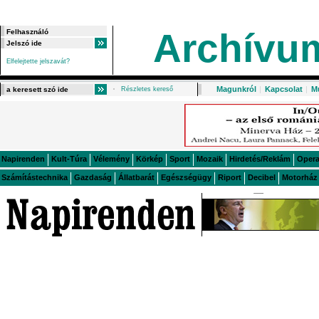
Archívu
Elfelejtette jelszavát?
Magunkról
|
Kapcsolat
|
M
Részletes kereső
Napirenden
Kult-Túra
Vélemény
Körkép
Sport
Mozaik
Hirdetés/Reklám
Oper
Számítástechnika
Gazdaság
Állatbarát
Egészségügy
Riport
Decibel
Motorház