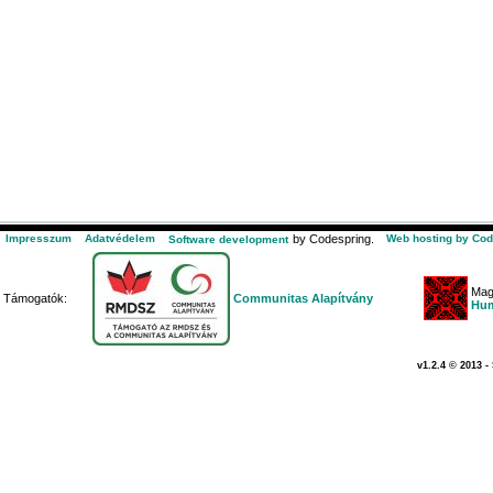
Impresszum
Adatvédelem
by Codespring.
Web hosting by Cod
Software development
Mag
Támogatók:
Communitas Alapítvány
Hum
v1.2.4 © 2013 -