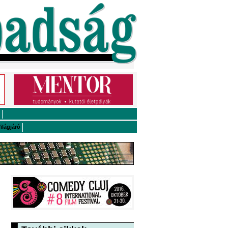
ilágjáró