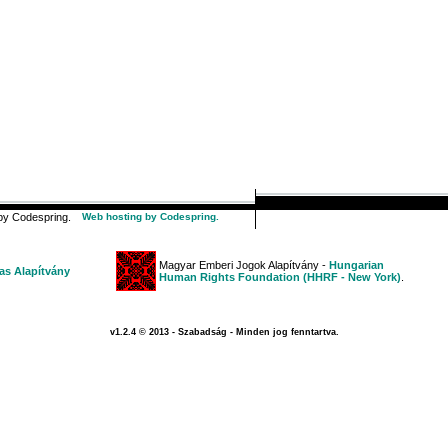
y Codespring.
Web hosting by Codespring.
Magyar Emberi Jogok Alapítvány -
Hungarian
s Alapítvány
Human Rights Foundation (HHRF - New York)
.
v1.2.4 © 2013 - Szabadság - Minden jog fenntartva.