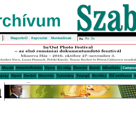
rchívum
Magunkról
|
Kapcsolat
|
Munkatársak
Ro
En
Hu
Mozaik
Hirdetés/Reklám
Opera
EU-világ
Életmód
Bulvár
Művelődés
Campus
égügy
Riport
Decibel
Motorház
Tudomány
Totyogó
Bonifácz
Élő emlékezet
V