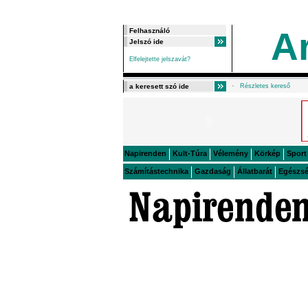
A
Elfelejtette jelszavát?
Részletes kereső
Napirenden
Kult-Túra
Vélemény
Körkép
Sport
Számítástechnika
Gazdaság
Állatbarát
Egészs