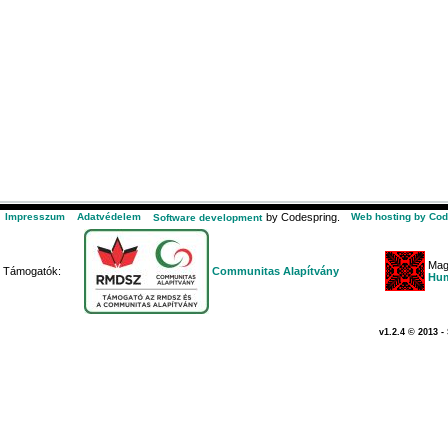
Impresszum
Adatvédelem
by Codespring.
Web hosting by Cod
Software development
Mag
Támogatók:
Communitas Alapítvány
Hum
v1.2.4 © 2013 -