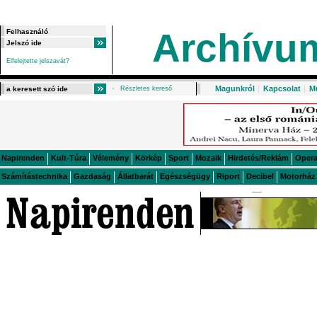
Archívu
Elfelejtette jelszavát?
Magunkról
|
Kapcsolat
|
M
Részletes kereső
Napirenden
Kult-Túra
Vélemény
Körkép
Sport
Mozaik
Hirdetés/Reklám
Oper
Számítástechnika
Gazdaság
Állatbarát
Egészségügy
Riport
Decibel
Motorház