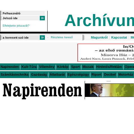
Archívu
Elfelejtette jelszavát?
Magunkról
|
Kapcsolat
|
M
Részletes kereső
Napirenden
Kult-Túra
Vélemény
Körkép
Sport
Mozaik
Hirdetés/Reklám
Oper
Számítástechnika
Gazdaság
Állatbarát
Egészségügy
Riport
Decibel
Motorház