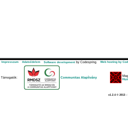
Impresszum
Adatvédelem
by Codespring.
Web hosting by Cod
Software development
Mag
Támogatók:
Communitas Alapítvány
Hum
v1.2.4 © 2013 -