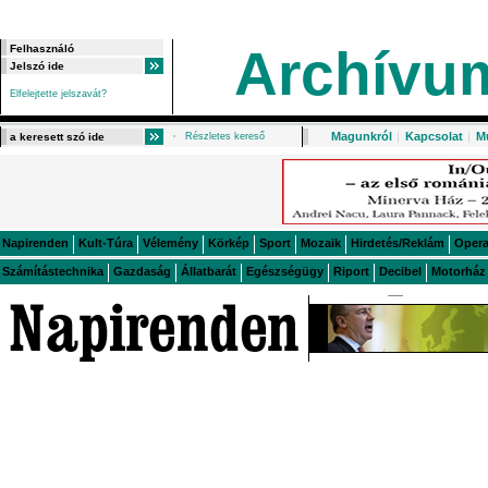
Archívu
Elfelejtette jelszavát?
Magunkról
|
Kapcsolat
|
M
Részletes kereső
Napirenden
Kult-Túra
Vélemény
Körkép
Sport
Mozaik
Hirdetés/Reklám
Oper
Számítástechnika
Gazdaság
Állatbarát
Egészségügy
Riport
Decibel
Motorház