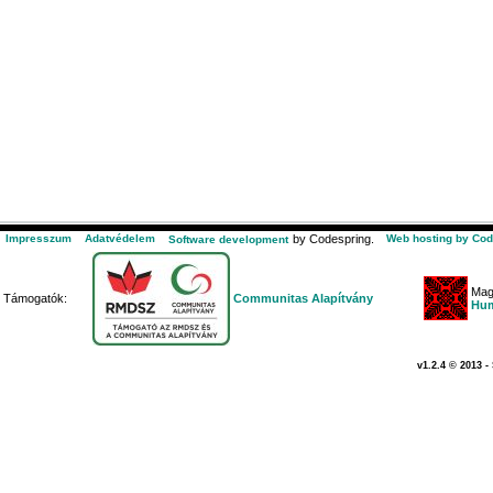
Impresszum
Adatvédelem
by Codespring.
Web hosting by Cod
Software development
Mag
Támogatók:
Communitas Alapítvány
Hum
v1.2.4 © 2013 -