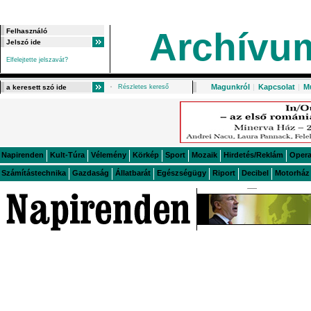
Archívu
Elfelejtette jelszavát?
Magunkról
|
Kapcsolat
|
M
Részletes kereső
Napirenden
Kult-Túra
Vélemény
Körkép
Sport
Mozaik
Hirdetés/Reklám
Oper
Számítástechnika
Gazdaság
Állatbarát
Egészségügy
Riport
Decibel
Motorház