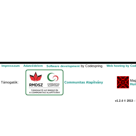
Impresszum
Adatvédelem
by Codespring.
Web hosting by Cod
Software development
Mag
Támogatók:
Communitas Alapítvány
Hum
v1.2.4 © 2013 -