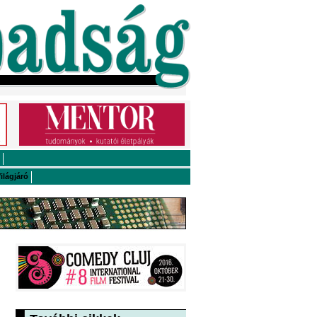
ilágjáró