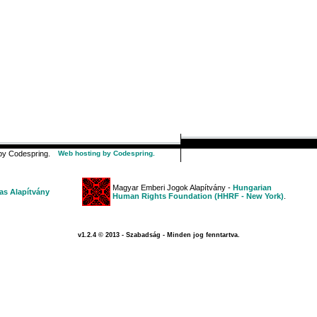
y Codespring.
Web hosting by Codespring.
Magyar Emberi Jogok Alapítvány -
Hungarian
s Alapítvány
Human Rights Foundation (HHRF - New York)
.
v1.2.4 © 2013 - Szabadság - Minden jog fenntartva.