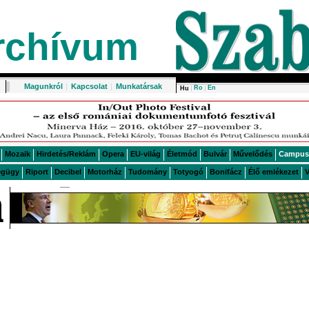
rchívum
Magunkról
|
Kapcsolat
|
Munkatársak
Ro
En
Hu
Mozaik
Hirdetés/Reklám
Opera
EU-világ
Életmód
Bulvár
Művelődés
Campus
égügy
Riport
Decibel
Motorház
Tudomány
Totyogó
Bonifácz
Élő emlékezet
V