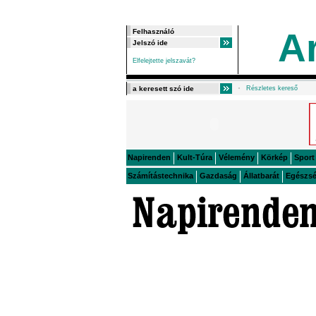
A
Elfelejtette jelszavát?
Részletes kereső
Napirenden
Kult-Túra
Vélemény
Körkép
Sport
Számítástechnika
Gazdaság
Állatbarát
Egészs