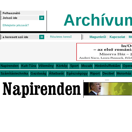
Archívu
Elfelejtette jelszavát?
Magunkról
|
Kapcsolat
|
M
Részletes kereső
Napirenden
Kult-Túra
Vélemény
Körkép
Sport
Mozaik
Hirdetés/Reklám
Oper
Számítástechnika
Gazdaság
Állatbarát
Egészségügy
Riport
Decibel
Motorház