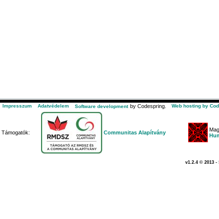
Impresszum
Adatvédelem
by Codespring.
Web hosting by Cod
Software development
Mag
Támogatók:
Communitas Alapítvány
Hum
v1.2.4 © 2013 -