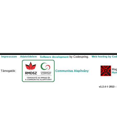
Impresszum
Adatvédelem
by Codespring.
Web hosting by Cod
Software development
Mag
Támogatók:
Communitas Alapítvány
Hum
v1.2.4 © 2013 -