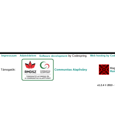
Impresszum
Adatvédelem
by Codespring.
Web hosting by Cod
Software development
Mag
Támogatók:
Communitas Alapítvány
Hum
v1.2.4 © 2013 -