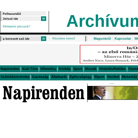
Archívu
Elfelejtette jelszavát?
Magunkról
|
Kapcsolat
|
M
Részletes kereső
Napirenden
Kult-Túra
Vélemény
Körkép
Sport
Mozaik
Hirdetés/Reklám
Oper
Számítástechnika
Gazdaság
Állatbarát
Egészségügy
Riport
Decibel
Motorház