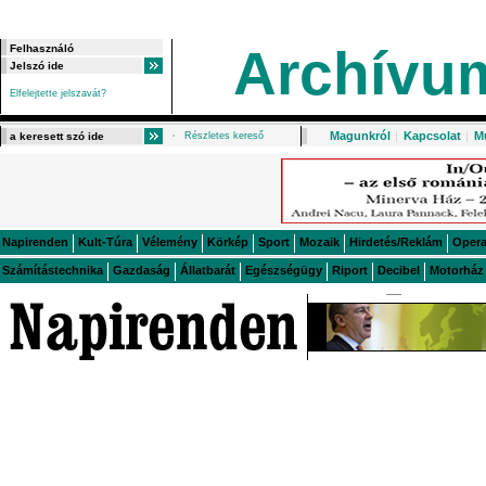
Archívu
Elfelejtette jelszavát?
Magunkról
|
Kapcsolat
|
M
Részletes kereső
Napirenden
Kult-Túra
Vélemény
Körkép
Sport
Mozaik
Hirdetés/Reklám
Oper
Számítástechnika
Gazdaság
Állatbarát
Egészségügy
Riport
Decibel
Motorház