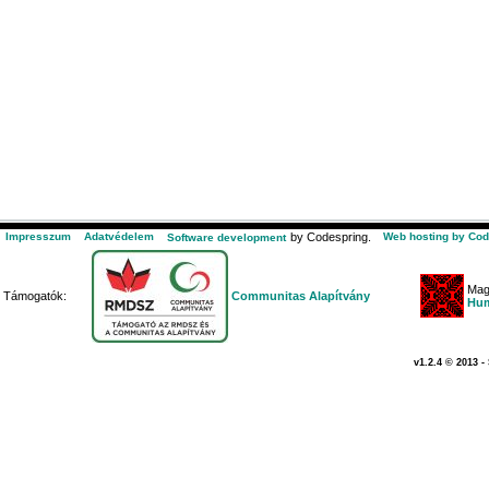
Impresszum
Adatvédelem
by Codespring.
Web hosting by Cod
Software development
Mag
Támogatók:
Communitas Alapítvány
Hum
v1.2.4 © 2013 -