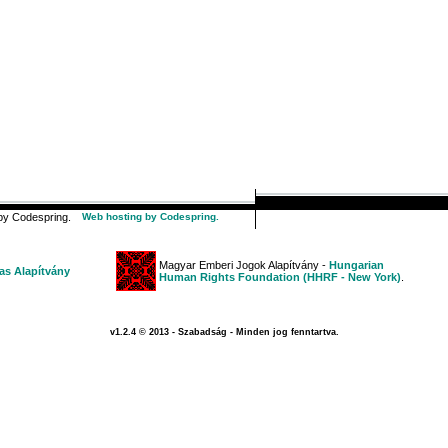
y Codespring.
Web hosting by Codespring.
Magyar Emberi Jogok Alapítvány -
Hungarian
s Alapítvány
Human Rights Foundation (HHRF - New York)
.
v1.2.4 © 2013 - Szabadság - Minden jog fenntartva.