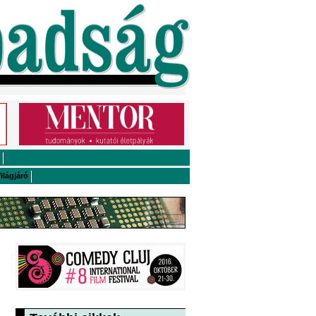
ilágjáró