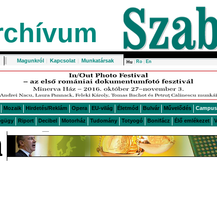
rchívum
Magunkról
|
Kapcsolat
|
Munkatársak
Ro
En
Hu
Mozaik
Hirdetés/Reklám
Opera
EU-világ
Életmód
Bulvár
Művelődés
Campus
égügy
Riport
Decibel
Motorház
Tudomány
Totyogó
Bonifácz
Élő emlékezet
V