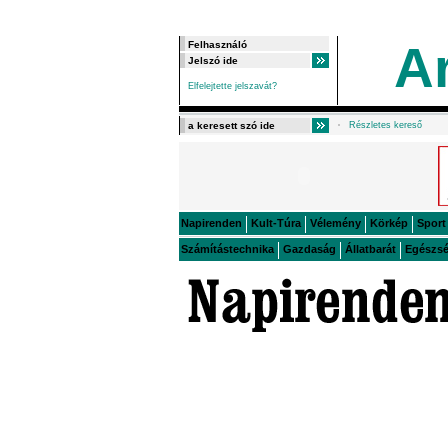
A
Elfelejtette jelszavát?
Részletes kereső
Napirenden
Kult-Túra
Vélemény
Körkép
Sport
Számítástechnika
Gazdaság
Állatbarát
Egészs