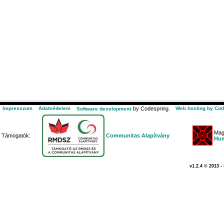
Impresszum
Adatvédelem
by Codespring.
Web hosting by Cod
Software development
Mag
Támogatók:
Communitas Alapítvány
Hum
v1.2.4 © 2013 -