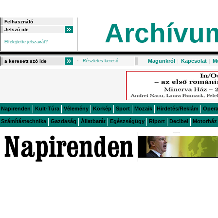
Archívu
Elfelejtette jelszavát?
Magunkról
|
Kapcsolat
|
M
Részletes kereső
Napirenden
Kult-Túra
Vélemény
Körkép
Sport
Mozaik
Hirdetés/Reklám
Oper
Számítástechnika
Gazdaság
Állatbarát
Egészségügy
Riport
Decibel
Motorház