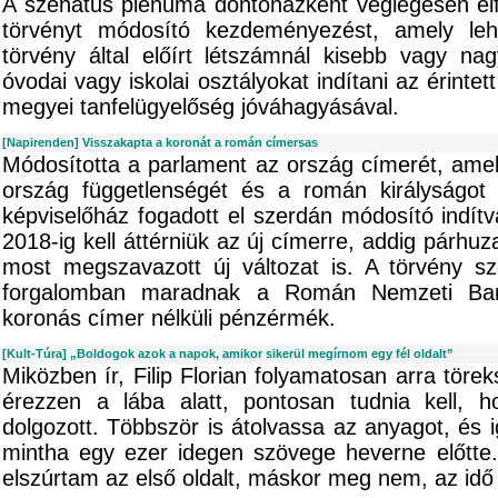
A szenátus plénuma döntőházként véglegesen elf
törvényt módosító kezdeményezést, amely lehe
törvény által előírt létszámnál kisebb vagy na
óvodai vagy iskolai osztályokat indítani az érinte
megyei tanfelügyelőség jóváhagyásával.
[Napirenden] Visszakapta a koronát a román címersas
Módosította a parlament az ország címerét, amel
ország függetlenségét és a román királyságot 
képviselőház fogadott el szerdán módosító indít
2018-ig kell áttérniük az új címerre, addig párhu
most megszavazott új változat is. A törvény s
forgalomban maradnak a Román Nemzeti Bank 
koronás címer nélküli pénzérmék.
[Kult-Túra] „Boldogok azok a napok, amikor sikerül megírnom egy fél oldalt”
Miközben ír, Filip Florian folyamatosan arra törek
érezzen a lába alatt, pontosan tudnia kell, 
dolgozott. Többször is átolvassa az anyagot, és i
mintha egy ezer idegen szövege heverne előtte.
elszúrtam az első oldalt, máskor meg nem, az idő 