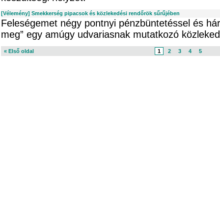
[Vélemény] Smekkerség pipacsok és közlekedési rendőrök sűrűjében
Feleségemet négy pontnyi pénzbüntetéssel és hár
meg” egy amúgy udvariasnak mutatkozó közlekedé
« Első oldal
1
2
3
4
5