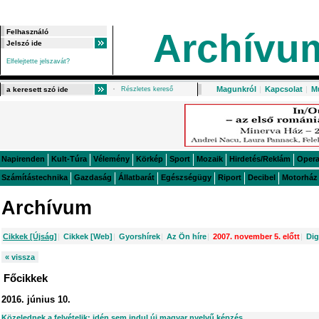
Archívu
Elfelejtette jelszavát?
Magunkról
|
Kapcsolat
|
M
Részletes kereső
Napirenden
Kult-Túra
Vélemény
Körkép
Sport
Mozaik
Hirdetés/Reklám
Oper
Számítástechnika
Gazdaság
Állatbarát
Egészségügy
Riport
Decibel
Motorház
Archívum
Cikkek [Újság]
|
Cikkek [Web]
|
Gyorshírek
|
Az Ön híre
|
2007. november 5. előtt
|
Dig
« vissza
Főcikkek
2016. június 10.
Közelednek a felvételik: idén sem indul új magyar nyelvű képzés