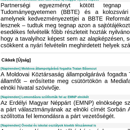
Partnerségi egyezményt kötött tegnap 
Tudományegyetemen (BBTE) és a kolozsvári P
amelynek kedvezményezettjei a BBTE Reformátu
lesznek – tudtuk meg tegnap azon a sajtótájékoz
esedékes felvételik főbb részleteit hozták nyilván
hogy a tavalyihoz képest sem az alapképzésen, 
csökkent a nyári felvételin meghirdetett helyek sz
Cikkek [Újság]
[Napirenden] Moldova állampolgárává fogadta Traian Băsescut
A Moldovai Köztársaság állampolgárává fogadta 
államfőt – erősítette meg csütörtökön a Mediaf
elnöki hivatal szóvivője.
[Napirenden] Lemondásra szólították fel az EMNP elnökét
Az Erdélyi Magyar Néppárt (EMNP) elnöksége sze
a párt választmányának az elnöki címét Sorbán A
szólította fel lemondásra a párt vezetőségét.
[Napirenden] Óvodai és iskolai osztályok kisebb létszámmal is