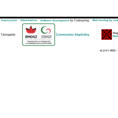
Impresszum
Adatvédelem
by Codespring.
Web hosting by Cod
Software development
Mag
Támogatók:
Communitas Alapítvány
Hum
v1.2.4 © 2013 -