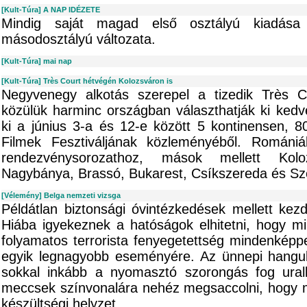
[Kult-Túra] A NAP IDÉZETE
Mindig saját magad első osztályú kiadás
másodosztályú változata.
[Kult-Túra] mai nap
[Kult-Túra] Très Court hétvégén Kolozsváron is
Negyvenegy alkotás szerepel a tizedik Très C
közülük harminc országban választhatják ki kedv
ki a június 3-a és 12-e között 5 kontinensen, 
Filmek Fesztiváljának közleményéből. Romániá
rendezvénysorozathoz, mások mellett Koloz
Nagybánya, Brassó, Bukarest, Csíkszereda és Szé
[Vélemény] Belga nemzeti vizsga
Példátlan biztonsági óvintézkedések mellett ke
Hiába igyekeznek a hatóságok elhitetni, hogy 
folyamatos terrorista fenyegetettség mindenképp
egyik legnagyobb eseményére. Az ünnepi hangul
sokkal inkább a nyomasztó szorongás fog ural
meccsek színvonalára nehéz megsaccolni, hogy mi
készültségi helyzet.