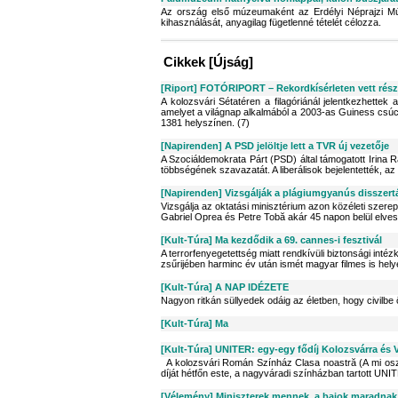
Az ország első múzeumaként az Erdélyi Néprajzi Mú
kihasználását, anyagilag fügetlenné tételét célozza.
Cikkek [Újság]
[Riport] FOTÓRIPORT – Rekordkísérleten vett rész
A kolozsvári Sétatéren a filagóriánál jelentkezhettek
amelyet a világnap alkalmából a 2003-as Guiness csúc
1381 helyszínen. (7)
[Napirenden] A PSD jelöltje lett a TVR új vezetője
A Szociáldemokrata Párt (PSD) által támogatott Irina
többségének szavazatát. A liberálisok bejelentették, 
[Napirenden] Vizsgálják a plágiumgyanús disszert
Vizsgálja az oktatási minisztérium azon közéleti szerepl
Gabriel Oprea és Petre Tobă akár 45 napon belül elvesz
[Kult-Túra] Ma kezdődik a 69. cannes-i fesztivál
A terrorfenyegetettség miatt rendkívüli biztonsági int
zsűrijében harminc év után ismét magyar filmes is hely
[Kult-Túra] A NAP IDÉZETE
Nagyon ritkán süllyedek odáig az életben, hogy civilbe
[Kult-Túra] Ma
[Kult-Túra] UNITER: egy-egy fődíj Kolozsvárra és 
A kolozsvári Román Színház Clasa noastră (A mi oszt
díját hétfőn este, a nagyváradi színházban tartott UNI
[Vélemény] Miniszterek mennek, a bajok maradnak