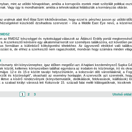
an, mint az utóbbi hónapokban, amióta a korrupciós esetek miatt szétzilált politikai oszt
knak. Vagy úgy is mondhatnánk: amióta a tehnokratákat feláldozták a kormányzás oltárán.
az uralmuk alatt lévő líbiai Szirt kikötővárosban, hogy ezzel is pénzhez jusson az utóbbi idő
nehézségekkel küszködő dzsihadista szervezet – írta a Middle East Eye nevű, a közel-kel
 RMDSZ
n az RMDSZ készséggel és nyitottsággal válaszolt az Átlátszó Erdély portál megkeresésé
ra. A szerkesztő kérésére egy alkalommal került sor személyes találkozóra, ezt követően pe
us formában a különböző költségvetési tételekhez. Az ügyvezető elnökkel való találko
lálkozást is, de ehhez a szerkesztő nem ragaszkodott, mondván hogy számára minden világ
t
örösmarty téri könyvünnephez, igaz időben megelőzi azt. A hajdani kezdeményező Supka G
etek között, kellemes környezetben találhat egymásra az irodalom és közönsége, író és olva
ájus 12-e és 15-e között tavalyi helyszínünkön, a kolozsvári déli városfalaknál, a Fog
rzőit és közönségét”, olvasható az esemény honlapján. A szervezők azt szeretnék, hog
illetve a kísérő rendezvények (könyvbemutatók, dedikálások, felolvasások, kiállítások) tö
a szabad királyi várossá lett Kolozsvár 15. századi falai mellé kilá­togatóknak, kicsiknek
1
2
3
Utolsó olda