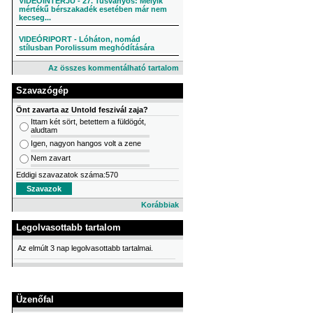
VIDEÓINTERJÚ - 27. Tusványos: Melyik
mértékű bérszakadék esetében már nem
kecseg...
VIDEÓRIPORT - Lóháton, nomád
stílusban Porolissum meghódítására
Az összes kommentálható tartalom
Szavazógép
Önt zavarta az Untold feszivál zaja?
Ittam két sört, betettem a füldögót,
aludtam
Igen, nagyon hangos volt a zene
Nem zavart
Eddigi szavazatok száma:570
Korábbiak
Legolvasottabb tartalom
Az elmúlt 3 nap legolvasottabb tartalmai.
Üzenőfal