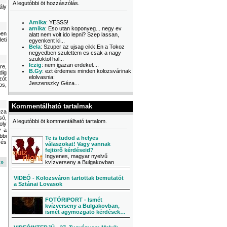
A legutóbbi öt hozzászólás.
ály
Arnika
: YESSS!
arnika
: Eso utan koponyeg... negy ev
ben
alatt nem volt ido lepni? Szep lassan,
eti
egyenkent ki...
Bela
: Szuper az ujsag cikk.En a Tokoz
negyedben szulettem es csak a nagy
szuloktol hal...
Iczig
: nem igazan erdekel....
re,
B.Gy
: ezt érdemes minden kolozsvárinak
dig
elolvasnia:
zót
Jeszenszky Géza...
os,
Kommentálható tartalmak
éza
só,
A legutóbbi öt kommentálható tartalom.
oly
y a
bbi
Te is tudod a helyes
 és
válaszokat! Vagy vannak
fejtörő kérdéseid?
Ingyenes, magyar nyelvű
l »
kvízverseny a Bulgakovban
VIDEÓ - Kolozsváron tartottak bemutatót
a Sztánai Lovasok
FOTÓRIPORT - Ismét
kvízverseny a Bulgakovban,
ismét agymozgató kérdések…