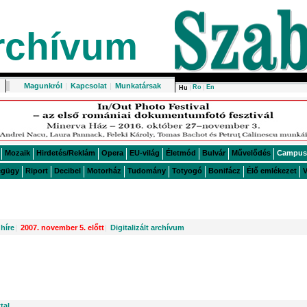
rchívum
Magunkról
|
Kapcsolat
|
Munkatársak
Ro
En
Hu
Mozaik
Hirdetés/Reklám
Opera
EU-világ
Életmód
Bulvár
Művelődés
Campus
égügy
Riport
Decibel
Motorház
Tudomány
Totyogó
Bonifácz
Élő emlékezet
V
híre
|
2007. november 5. előtt
|
Digitalizált archívum
tal