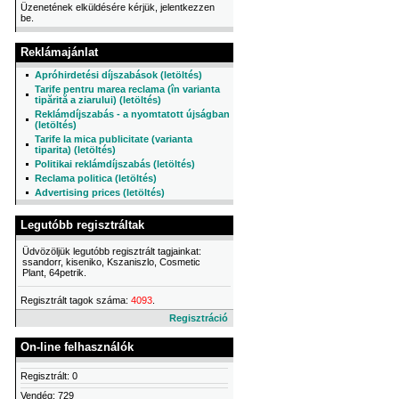
Üzenetének elküldésére kérjük, jelentkezzen
be.
Reklámajánlat
Apróhirdetési díjszabások (letöltés)
Tarife pentru marea reclama (în varianta
tipărită a ziarului) (letöltés)
Reklámdíjszabás - a nyomtatott újságban
(letöltés)
Tarife la mica publicitate (varianta
tiparita) (letöltés)
Politikai reklámdíjszabás (letöltés)
Reclama politica (letöltés)
Advertising prices (letöltés)
Legutóbb regisztráltak
Üdvözöljük legutóbb regisztrált tagjainkat:
ssandorr, kiseniko, Kszaniszlo, Cosmetic
Plant, 64petrik.
Regisztrált tagok száma:
4093
.
Regisztráció
On-line felhasználók
Regisztrált: 0
Vendég: 729