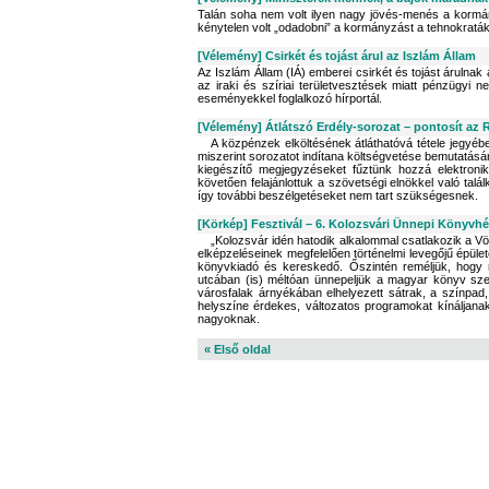
Talán soha nem volt ilyen nagy jövés-menés a kormányb
kénytelen volt „odadobni” a kormányzást a tehnokratá
[Vélemény] Csirkét és tojást árul az Iszlám Állam
Az Iszlám Állam (IÁ) emberei csirkét és tojást árulnak 
az iraki és szíriai területvesztések miatt pénzügyi 
eseményekkel foglalkozó hírportál.
[Vélemény] Átlátszó Erdély-sorozat – pontosít az
A közpénzek elköltésének átláthatóvá tétele jegyébe
miszerint sorozatot indítana költségvetése bemutatásá
kiegészítő megjegyzéseket fűztünk hozzá elektronik
követően felajánlottuk a szövetségi elnökkel való ta
így további beszélgetéseket nem tart szükségesnek.
[Körkép] Fesztivál – 6. Kolozsvári Ünnepi Könyvhé
„Kolozsvár idén hatodik alkalommal csatlakozik a V
elképzelé­seinek megfelelően történelmi levegőjű épül
könyvkiadó és kereskedő. Őszintén reméljük, hogy m
utcában (is) méltóan ünnepeljük a magyar könyv sze
városfalak árnyékában elhelyezett sátrak, a színpad, 
helyszíne érdekes, változatos programokat kínáljanak 
nagyoknak.
« Első oldal