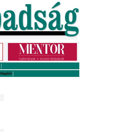
ilágjáró