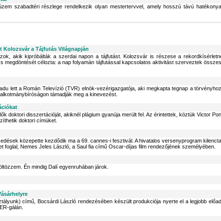
zem szabadtéri részlege rendelkezik olyan mestertervvel, amely hosszú távú hatékony
t Kolozsvár a Tájfutás Világnapján
 azok, akik kipróbálták a szerdai napon a tájfutást. Kolozsvár is részese a rekordkísérletn
s megdöntését célozta: a nap folyamán tájfutással kapcsolatos aktivitást szerveztek össze
 Radu lett a Román Televízió (TVR) elnök-vezérigazgatója, aki megkapta tegnap a törvényho
az alkotmánybíróságon támadják meg a kinevezést.
ációkat
ők doktori disszertációját, akiknél plágium gyanúja merült fel. Az érintettek, köztük Victor Pon
íthetik doktori címüket.
ézkedések közepette kezdődik ma a 69. cannes-i fesztivál. A hivatalos versenyprogram kilenct
et foglal, Nemes Jeles László, a Saul fia című Oscar-díjas film rendezőjének személyében.
 öltözzem. Én mindig Dalí egyenruhában járok.
Vásárhelyre
ályunk) című, Bocsárdi László rendezésében készült produkciója nyerte el a legjobb előa
TER-gálán.