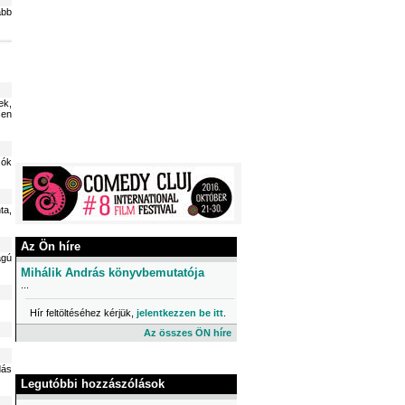
abb
ek,
sen
zók
ta,
Az Ön híre
agú
Mihálik András könyvbemutatója
...
Hír feltöltéséhez kérjük,
jelentkezzen be itt
.
Az összes ÖN híre
dás
Legutóbbi hozzászólások