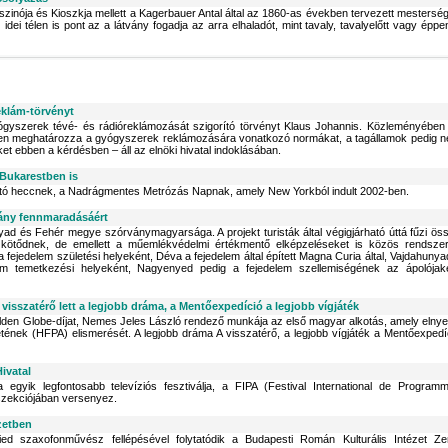
Kaszinója és Kioszkja mellett a Kagerbauer Antal által az 1860-as években tervezett mestersé
dei télen is pont az a látvány fogadja az arra elhaladót, mint tavaly, tavalyelőtt vagy éppe
eklám-törvényt
yógyszerek tévé- és rádióreklámozását szigorító törvényt Klaus Johannis. Közleményében
lműen meghatározza a gyógyszerek reklámozására vonatkozó normákat, a tagállamok pedig 
t ebben a kérdésben – áll az elnöki hivatal indoklásában.
Bukarestben is
dító heccnek, a Nadrágmentes Metrózás Napnak, amely New Yorkból indult 2002-ben.
vány fennmaradásáért
yad és Fehér megye szórványmagyarsága. A projekt turisták által végigjárható úttá fűzi ös
 kötődnek, de emellett a műemlékvédelmi értékmentő elképzeléseket is közös rendsze
ejedelem születési helyeként, Déva a fejedelem által épített Magna Curia által, Vajdahunya
lem temetkezési helyeként, Nagyenyed pedig a fejedelem szellemiségének az ápolójak
A visszatérő lett a legjobb dráma, a Mentőexpedíció a legjobb vígjáték
 Golden Globe-díjat, Nemes Jeles László rendező munkája az első magyar alkotás, amely elnye
etének (HFPA) elismerését. A legjobb dráma A visszatérő, a legjobb vígjáték a Mentőexpedí
ivatal
egyik legfontosabb televíziós fesztiválja, a FIPA (Festival International de Program
szekciójában versenyez.
zetben
ied szaxofonművész fellépésével folytatódik a Budapesti Román Kulturális Intézet Ze