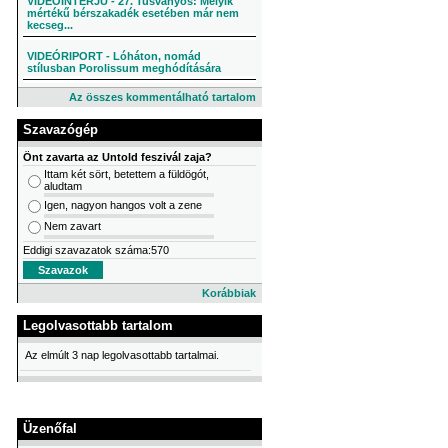
VIDEÓINTERJÚ - 27. Tusványos: Melyik
mértékű bérszakadék esetében már nem
kecseg...
VIDEÓRIPORT - Lóháton, nomád
stílusban Porolissum meghódítására
Az összes kommentálható tartalom
Szavazógép
Önt zavarta az Untold feszivál zaja?
Ittam két sört, betettem a füldögót,
aludtam
Igen, nagyon hangos volt a zene
Nem zavart
Eddigi szavazatok száma:570
Korábbiak
Legolvasottabb tartalom
Az elmúlt 3 nap legolvasottabb tartalmai.
Üzenőfal