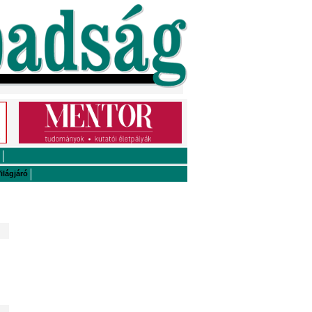
ilágjáró