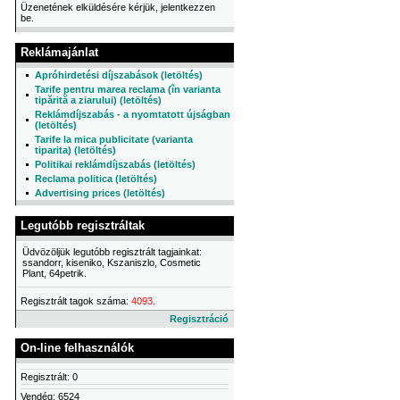
Üzenetének elküldésére kérjük, jelentkezzen
be.
Reklámajánlat
Apróhirdetési díjszabások (letöltés)
Tarife pentru marea reclama (în varianta
tipărită a ziarului) (letöltés)
Reklámdíjszabás - a nyomtatott újságban
(letöltés)
Tarife la mica publicitate (varianta
tiparita) (letöltés)
Politikai reklámdíjszabás (letöltés)
Reclama politica (letöltés)
Advertising prices (letöltés)
Legutóbb regisztráltak
Üdvözöljük legutóbb regisztrált tagjainkat:
ssandorr, kiseniko, Kszaniszlo, Cosmetic
Plant, 64petrik.
Regisztrált tagok száma:
4093
.
Regisztráció
On-line felhasználók
Regisztrált: 0
Vendég: 6524