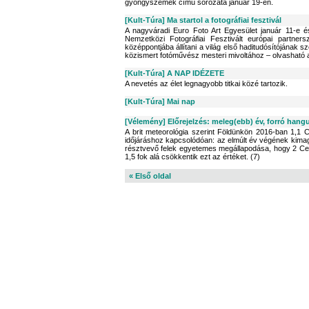
gyöngyszemek című sorozata január 19-én.
[Kult-Túra] Ma startol a fotográfiai fesztivál
A nagyváradi Euro Foto Art Egyesület január 11-e 
Nemzetközi Fotográfiai Fesztivált európai partners
középpontjába állítani a világ első haditudósítójának s
közismert fotóművész mesteri mivoltához – olvasható a
[Kult-Túra] A NAP IDÉZETE
A nevetés az élet legnagyobb titkai közé tartozik.
[Kult-Túra] Mai nap
[Vélemény] Előrejelzés: meleg(ebb) év, forró hangu
A brit meteorológia szerint Földünkön 2016-ban 1,1 C
időjáráshoz kapcsolódóan: az elmúlt év végének kimag
résztvevő felek egyetemes megállapodása, hogy 2 Celsiu
1,5 fok alá csökkentik ezt az értéket. (7)
« Első oldal