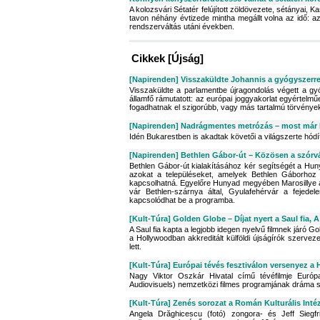
A kolozsvári Sétatér felújított zöldövezete, sétányai, 
tavon néhány évtizede mintha megállt volna az idő: az i
rendszerváltás utáni években.
Cikkek [Újság]
[Napirenden] Visszaküldte Johannis a gyógyszerr
Visszaküldte a parlamentbe újragondolás végett a g
államfő rámutatott: az európai joggyakorlat egyérte
fogadhatnak el szigorúbb, vagy más tartalmú törvényeke
[Napirenden] Nadrágmentes metrózás – most már 
Idén Bukarestben is akadtak követői a világszerte hó
[Napirenden] Bethlen Gábor-út – Közösen a szór
Bethlen Gábor-út kialakításához kér segítségét a Hun
azokat a településeket, amelyek Bethlen Gáborhoz
kapcsolhatná. Egyelőre Hunyad megyében Marosillye a f
vár Bethlen-szárnya által, Gyulafehérvár a fejede
kapcsolódhat be a programba.
[Kult-Túra] Golden Globe – Díjat nyert a Saul fia, 
A Saul fia kapta a legjobb idegen nyelvű filmnek járó
a Hollywoodban akkreditált külföldi újságírók szervez
lett.
[Kult-Túra] Európai tévés fesztiválon versenyez a H
Nagy Viktor Oszkár Hivatal című tévéfilmje Európa 
Audiovisuels) nemzetközi filmes programjának dráma 
[Kult-Túra] Zenés sorozat a Román Kulturális Inté
Angela Drăghicescu (fotó) zongora- és Jeff Siegfr