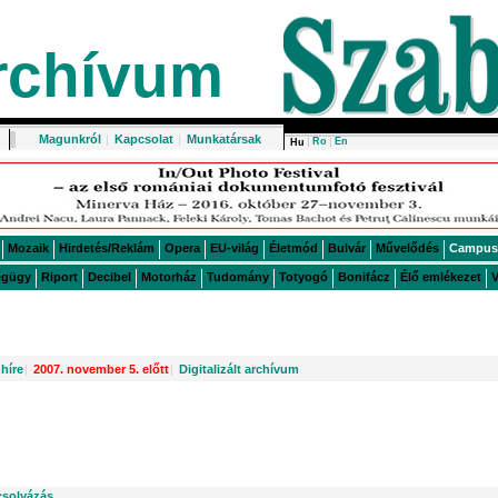
rchívum
Magunkról
|
Kapcsolat
|
Munkatársak
Ro
En
Hu
Mozaik
Hirdetés/Reklám
Opera
EU-világ
Életmód
Bulvár
Művelődés
Campus
égügy
Riport
Decibel
Motorház
Tudomány
Totyogó
Bonifácz
Élő emlékezet
V
híre
|
2007. november 5. előtt
|
Digitalizált archívum
csolyázás