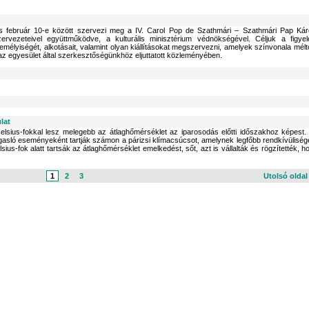
és február 10-e között szervezi meg a IV. Carol Pop de Szathmári – Szathmári Pap Kár
zervezeteivel együttműködve, a kulturális minisztérium védnökségével. Céljuk a figye
zemélyiségét, alkotásait, valamint olyan kiállításokat megszervezni, amelyek színvonala mélt
z egyesület által szerkesztőségünkhöz eljuttatott közleményében.
lat
elsius-fokkal lesz melegebb az átlaghőmérséklet az iparosodás előtti időszakhoz képest.
asló eseményeként tartják számon a párizsi klímacsúcsot, amelynek legfőbb rendkívüliség
s-fok alatt tartsák az átlaghőmérséklet emelkedést, sőt, azt is vállalták és rögzítették, h
1
2
3
Utolsó olda