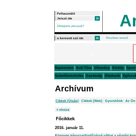
A
Elfelejtette jelszavát?
Részletes kereső
Napirenden
Kult-Túra
Vélemény
Körkép
Sport
Számítástechnika
Gazdaság
Állatbarát
Egészs
Archívum
Cikkek [Újság]
|
Cikkek [Web]
|
Gyorshírek
|
Az Ön 
« vissza
Főcikkek
2016. január 11.
Könnyen kényszerfürdőzéssé válhat a sétatéri kor