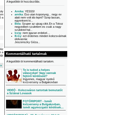
A legutóbbi öt hozzászólás.
oly
Arnika
: YESSS!
lem
arnika
: Eso utan koponyeg... negy ev
ó a
alatt nem volt ido lepni? Szep lassan,
egyenkent ki...
Bela
: Szuper az ujsag cikk.En a Tokoz
negyedben szulettem es csak a nagy
szuloktol hal...
Iczig
: nem igazan erdekel....
B.Gy
: ezt érdemes minden kolozsvárinak
elolvasnia:
Jeszenszky Géza...
 Az
e a
Kommentálható tartalmak
ogy
A legutóbbi öt kommentálható tartalom.
l »
Te is tudod a helyes
válaszokat! Vagy vannak
fejtörő kérdéseid?
Ingyenes, magyar nyelvű
kvízverseny a Bulgakovban
VIDEÓ - Kolozsváron tartottak bemutatót
a Sztánai Lovasok
FOTÓRIPORT - Ismét
kvízverseny a Bulgakovban,
ismét agymozgató kérdések…