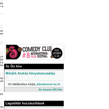
ges
n a
 az
nem
sze
rbe
d a
ént
Az Ön híre
Mihálik András könyvbemutatója
...
rte
ció
Hír feltöltéséhez kérjük,
jelentkezzen be itt
.
Az összes ÖN híre
mes
Legutóbbi hozzászólások
nei