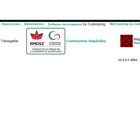
Impresszum
Adatvédelem
by Codespring.
Web hosting by Cod
Software development
Mag
Támogatók:
Communitas Alapítvány
Hum
v1.2.4 © 2013 -