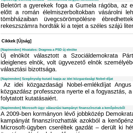
Beletört a gyerekek foga a Gumela rágóba, az 
előtt a román élelmiszerboltokban vásárolni leh
tömbházaiban üvegcsörömpölésre ébredhett
rekeszszámra hordták ki a tejet a széles szájú lit
Cikkek [Újság]
[Napirenden] Hivatalos: Dragnea a PSD új elnöke
Új elnököt választott a Szociáldemokrata Pár
ideiglenes elnök, volt ügyvezető elnök személyébe
választási bizottsága.
[Napirenden] Szegénység-kutató kapja az idei közgazdasági Nobel-díjat
Az idei közgazdasági Nobel-emlékdíjat Angu
közgazdász professzora nyerte el a fogyasztás, a 
folytatott kutatásaiért.
[Napirenden] Microsoft-ügy: választási kampányt finanszíroztak a kenőpénzből
A 2009-ben kormányon lévő jobbközép Demokrata-L
kampányát finanszírozhatták azokból a kenőpén
Microsoft-ügyben cseréltek gazdát – derült ki hé