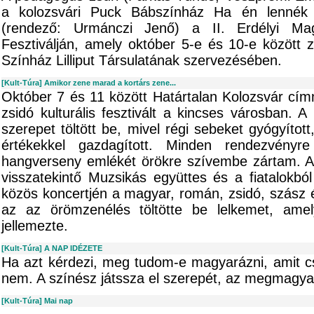
a kolozsvári Puck Bábszínház Ha én lennék 
(rendező: Urmánczi Jenő) a II. Erdélyi Ma
Fesztiválján, amely október 5-e és 10-e között za
Színház Lilliput Társulatának szervezésében.
[Kult-Túra] Amikor zene marad a kortárs zene...
Október 7 és 11 között Határtalan Kolozsvár cím
zsidó kulturális fesztivált a kincses városban.
szerepet töltött be, mivel régi sebeket gyógyítot
értékekkel gazdagított. Minden rendezvény
hangverseny emlékét örökre szívembe zártam. A
visszatekintő Muzsikás együttes és a fiatalokból
közös koncertjén a magyar, román, zsidó, szász
az az örömzenélés töltötte be lelkemet, amel
jellemezte.
[Kult-Túra] A NAP IDÉZETE
Ha azt kérdezi, meg tudom-e magyarázni, amit cs
nem. A színész játssza el szerepét, az megmagya
[Kult-Túra] Mai nap