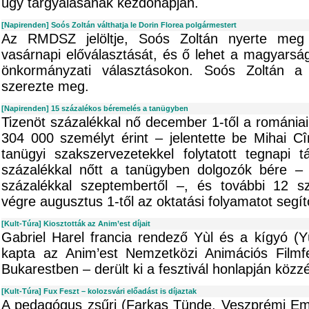
ügy tárgyalásának kezdőnapján.
[Napirenden] Soós Zoltán válthatja le Dorin Florea polgármestert
Az RMDSZ jelöltje, Soós Zoltán nyerte meg
vasárnapi előválasztását, és ő lehet a magyarság
önkormányzati választásokon. Soós Zoltán a
szerezte meg.
[Napirenden] 15 százalékos béremelés a tanügyben
Tizenöt százalékkal nő december 1-től a románia
304 000 személyt érint – jelentette be Mihai C
tanügyi szakszervezetekkel folytatott tegnapi
százalékkal nőtt a tanügyben dolgozók bére – 
százalékkal szeptembertől –, és további 12 sz
végre augusztus 1-től az oktatási folyamatot segí
[Kult-Túra] Kiosztották az Anim’est díjait
Gabriel Harel francia rendező Yùl és a kígyó (Y
kapta az Anim’est Nemzetközi Animációs Filmfe
Bukarestben – derült ki a fesztivál honlapján közzé
[Kult-Túra] Fux Feszt – kolozsvári előadást is díjaztak
A pedagógus zsűri (Farkas Tünde, Veszprémi Emők