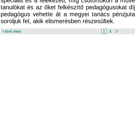
speciális és a felekezeti, míg csütörtökön a művé
tanulókat és az őket felkészítő pedagógusokat dí
pedagógus vehette át a megyei tanács pénzjuta
soroljuk fel, akik elismerésben részesültek.
« Első oldal
1
2
3