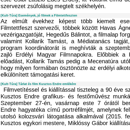
szervezet zsúfolásig megtelt székhelyén.
[Kult-Túra] Események, jó filmek a Filmtettfeszten
Az elmúlt évekhez képest több kiemelt ese
Filmtettfeszt szervezői, többek között Havas Ág
vezérigazgatóját, Hegedűs Bálintot, a filmalap forg
valamint Kollarik Tamást, a Médiatanács tagj
program koordinátorát is meghívták a szeptemb
zajló Erdélyi Magyar Filmnapokra. Előbbiek a 
előadást, Kollarik Tamás pedig a Mecenatúra utóbbi
hogy milyen formában ösztönözte az erdélyi alkot
elkülönített támogatási keret.
[Kult-Túra] Tárlat és film Kusztos Endre emlékére
Filmvetítéssel és kiállítással tiszteleg a 90 éve s
Kusztos Endre grafikus- és festőművész munká
Szeptember 27-én, vasárnap este 7 órától bem
Endre hagyatéka című portréfilmjét, amelynek fe
utolsó kolozsvári látogatása alkalmával (2015. f
Kusztos egykori mestere, Miklóssy Gábor kiállítá