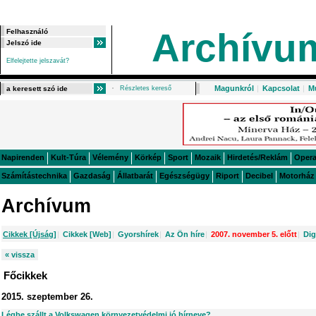
Archívu
Elfelejtette jelszavát?
Magunkról
|
Kapcsolat
|
M
Részletes kereső
Napirenden
Kult-Túra
Vélemény
Körkép
Sport
Mozaik
Hirdetés/Reklám
Oper
Számítástechnika
Gazdaság
Állatbarát
Egészségügy
Riport
Decibel
Motorház
Archívum
Cikkek [Újság]
|
Cikkek [Web]
|
Gyorshírek
|
Az Ön híre
|
2007. november 5. előtt
|
Dig
« vissza
Főcikkek
2015. szeptember 26.
Légbe szállt a Volkswagen környezetvédelmi jó hírneve?