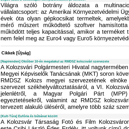
Világra szóló botrány áldozata a multinaci
vállalatcsoport: az Amerikai Környezetvédelmi Üg
évek óta olyan gépkocsikat termeltek, amelyek
mérő műszert működtető szoftver hamisított
működött teljes kapacitással, amikor a terméket t
nem felel meg az Euro4 vagy Euro5 környezetvéd
Cikkek [Újság]
[Napirenden] Október 10-én megalakul az RMDSZ kolozsvári szervezete
A Kolozsvári Polgármesteri Hivatal nagytermében
Megyei Képviselők Tanácsának (MKT) soron köve
RMDSZ Kolozs megyei szervezetének elnöke 
szervezet székhelyváltoztatásáról, a VI. Kolozs
jelenlétről, a Magyar Polgári Párt (MPP) v
egyeztetésekről, valamint az RMDSZ kolozsvár
tervezett alakuló üléséről, amelyre több száz szem
[Kult-Túra] Eufória és búbánat között
A Kolozsvár Társaság Fotó és Film Kolozsváron
este Csibi László Édes Erdély, itt voltunk című 