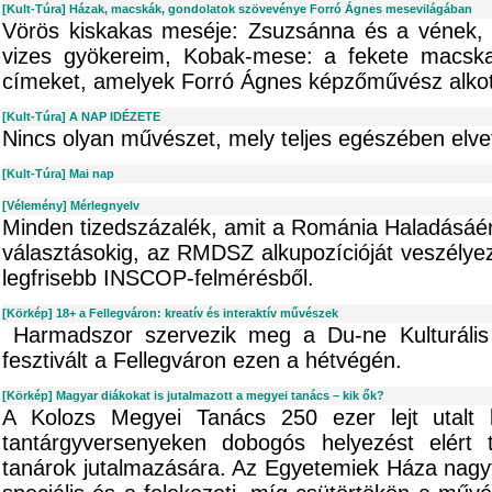
[Kult-Túra] Házak, macskák, gondolatok szövevénye Forró Ágnes mesevilágában
Vörös kiskakas meséje: Zsuzsánna és a vének, Zö
vizes gyökereim, Kobak-mese: a fekete macs
címeket, amelyek Forró Ágnes képzőművész alkotá
[Kult-Túra] A NAP IDÉZETE
Nincs olyan művészet, mely teljes egészében elve
[Kult-Túra] Mai nap
[Vélemény] Mérlegnyelv
Minden tizedszázalék, amit a Románia Haladásáér
választásokig, az RMDSZ alkupozícióját veszélyezt
legfrisebb INSCOP-felmérésből.
[Körkép] 18+ a Fellegváron: kreatív és interaktív művészek
Harmadszor szervezik meg a Du-ne Kulturális
fesztivált a Fellegváron ezen a hétvégén.
[Körkép] Magyar diákokat is jutalmazott a megyei tanács – kik ők?
A Kolozs Megyei Tanács 250 ezer lejt utalt
tantárgyversenyeken dobogós helyezést elért 
tanárok jutalmazására. Az Egyetemiek Háza nagy