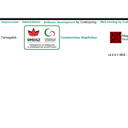
Impresszum
Adatvédelem
by Codespring.
Web hosting by Cod
Software development
Mag
Támogatók:
Communitas Alapítvány
Hum
v1.2.4 © 2013 -