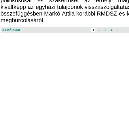
politikusokat és szakértőket az erdélyi magy
kiváltképp az egyházi tulajdonok visszaszolgáltatá
összefüggésben Markó Attila korábbi RMDSZ-es ké
meghurcolásáról.
« Első oldal
1
2
3
4
5