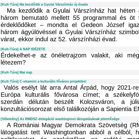
[Kult-Túra] Ma kezdődik a Gyulai Várszínház új évada
Ma kezdődik a Gyulai Várszínház hat héten át
három bemutató mellett 55 programmal és öt te
érdeklődőket – mondta el Gedeon József igaz
három ágyúlövéssel a Gyulai Várszínház szimboli
várat, ekkor indul az 52. várszínházi évad.
[Kult-Túra] A NAP IDÉZETE
Érdekelhet-e az önéletrajzom valakit, aki mé
létezem?
[Kult-Túra] Mai nap
[Kult-Túra] C-vitamint a kulturális főváros projektbe!
Valós esélyt lát arra Antal Árpád, hogy 2021-re
Európa kulturális fővárosa címet; a székelyfö
szerdán délután beszélt Kolozsváron, a júliu
konzultációsorozat első találkozóján a Sapientia 
[Vélemény] Az RMDSZ-delegáció washingtoni látogatásának jelentősége
A Romániai Magyar Demokrata Szövetség (RM
látogatást tett Washingtonban abból a célból, 