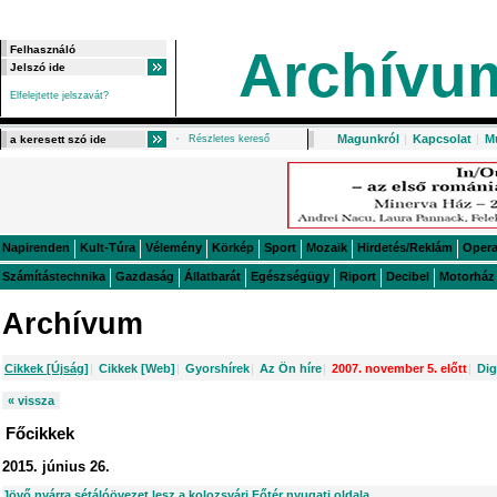
Archívu
Elfelejtette jelszavát?
Magunkról
|
Kapcsolat
|
M
Részletes kereső
Napirenden
Kult-Túra
Vélemény
Körkép
Sport
Mozaik
Hirdetés/Reklám
Oper
Számítástechnika
Gazdaság
Állatbarát
Egészségügy
Riport
Decibel
Motorház
Archívum
Cikkek [Újság]
|
Cikkek [Web]
|
Gyorshírek
|
Az Ön híre
|
2007. november 5. előtt
|
Dig
« vissza
Főcikkek
2015. június 26.
Jövő nyárra sétálóövezet lesz a kolozsvári Főtér nyugati oldala