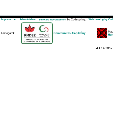
Impresszum
Adatvédelem
by Codespring.
Web hosting by Cod
Software development
Mag
Támogatók:
Communitas Alapítvány
Hum
v1.2.4 © 2013 -