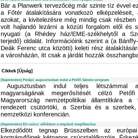
Bár a Planwerk tervezőcég már szinte tíz évvel eze
a Főtér átalakítására vonatkozó elképzeléseit,
azokat, a kivitelezésre még mindig csak részben
volt hajlandó lezárni a közúti forgalom elől és s
nyugati (a Rhédey ház/EME-székhelytől a Sze
terjedő) oldalát. Információink szerint a (a Bánf
Deák Ferenc utca közötti) keleti rész átalakításár
a városházán, itt csak a járdát hozzák összhangba 
Cikkek [Újság]
[Napirenden] Potápi: augusztusban indul a Petőfi Sándor-program
Augusztusban indul teljes létszámmal 
magyarságának megerősítését célzó Petőf
Magyarország nemzetpolitikai államtitkára 
rendezett csütörtöki, a Szerbia és a szerbek
nemzetközi konferencián.
[Napirenden] EU-csúcs: előtérben a migráció megfékezése
Elkezdődött tegnap Brüsszelben az európa
kormányfőinek kétnapos csúcstalálkozója. Érkez