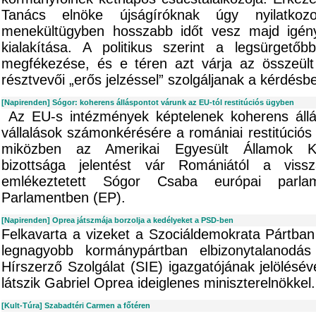
Tanács elnöke újságíróknak úgy nyilatkoz
menekültügyben hosszabb időt vesz majd igén
kialakítása. A politikus szerint a legsürgetőbb
megfékezése, és e téren azt várja az összeült
résztvevői „erős jelzéssel” szolgáljanak a kérdésb
[Napirenden] Sógor: koherens álláspontot várunk az EU-tól restitúciós ügyben
Az EU-s intézmények képtelenek koherens áll
vállalások számonkérésére a romániai restitúciós
miközben az Amerikai Egyesült Államok Kon
bizottsága jelentést vár Romániától a vissza
emlékeztetett Sógor Csaba európai parla
Parlamentben (EP).
[Napirenden] Oprea játszmája borzolja a kedélyeket a PSD-ben
Felkavarta a vizeket a Szociáldemokrata Pártban 
legnagyobb kormánypártban elbizonytalanodás 
Hírszerző Szolgálat (SIE) igazgatójának jelölésév
látszik Gabriel Oprea ideiglenes miniszterelnökkel.
[Kult-Túra] Szabadtéri Carmen a főtéren