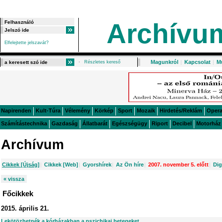
Archívu
Elfelejtette jelszavát?
Magunkról
|
Kapcsolat
|
M
Részletes kereső
Napirenden
Kult-Túra
Vélemény
Körkép
Sport
Mozaik
Hirdetés/Reklám
Oper
Számítástechnika
Gazdaság
Állatbarát
Egészségügy
Riport
Decibel
Motorház
Archívum
Cikkek [Újság]
|
Cikkek [Web]
|
Gyorshírek
|
Az Ön híre
|
2007. november 5. előtt
|
Dig
« vissza
Főcikkek
2015. április 21.
Lekötözhetnék a kórházakban a pszichikai betegeket