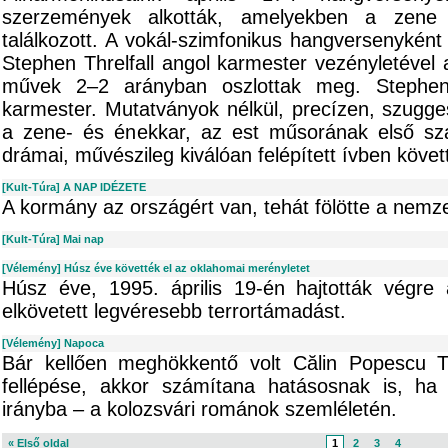
szerzemények alkották, amelyekben a zene 
találkozott. A vokál-szimfonikus hangversenykén
Stephen Threlfall angol karmester vezényletével 
művek 2–2 arányban oszlottak meg. Stephen T
karmester. Mutatványok nélkül, precízen, szugges
a zene- és énekkar, az est műsorának első sz
drámai, művészileg kiválóan felépített ívben követ
[Kult-Túra] A NAP IDÉZETE
A kormány az országért van, tehát fölötte a nemz
[Kult-Túra] Mai nap
[Vélemény] Húsz éve követték el az oklahomai merényletet
Húsz éve, 1995. április 19-én hajtották végre
elkövetett legvéresebb terrortámadást.
[Vélemény] Napoca
Bár kellően meghökkentő volt Călin Popescu 
fellépése, akkor számítana hatásosnak is, ha 
irányba – a kolozsvári románok szemléletén.
« Első oldal
1
2
3
4