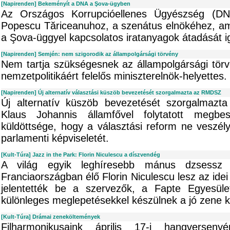
[Napirenden] Bekeményít a DNA a Şova-ügyben
Az Országos Korrupcióellenes Ügyészség (DNA
Popescu Tăriceanuhoz, a szenátus elnökéhez, ame
a Şova-üggyel kapcsolatos iratanyagok átadását ig
[Napirenden] Semjén: nem szigorodik az állampolgársági törvény
Nem tartja szükségesnek az állampolgársági törv
nemzetpolitikáért felelős miniszterelnök-helyettes.
[Napirenden] Új alternatív választási küszöb bevezetését szorgalmazta az RMDSZ
Új alternatív küszöb bevezetését szorgalmazta
Klaus Johannis államfővel folytatott meg
küldöttsége, hogy a választási reform ne veszé
parlamenti képviseletét.
[Kult-Túra] Jazz in the Park: Florin Niculescu a díszvendég
A világ egyik leghíresebb mánus dzsessz (
Franciaországban élő Florin Niculescu lesz az ide
jelentették be a szervezők, a Fapte Egyesület
különleges meglepetésekkel készülnek a jó zene k
[Kult-Túra] Drámai zeneköltemények
Filharmonikusaink április 17-i hangversen