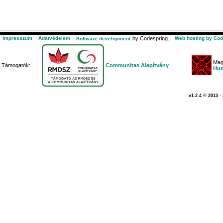
Impresszum
Adatvédelem
by Codespring.
Web hosting by Cod
Software development
Mag
Támogatók:
Communitas Alapítvány
Hum
v1.2.4 © 2013 -