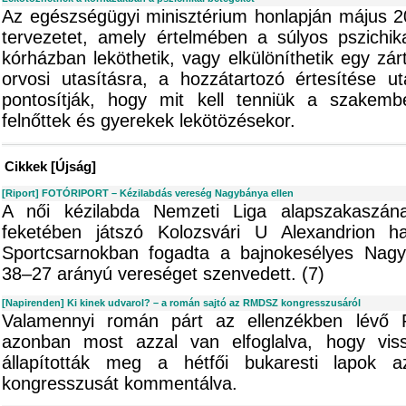
Az egészségügyi minisztérium honlapján május 20
tervezetet, amely értelmében a súlyos pszichi
kórházban leköthetik, vagy elkülöníthetik egy zár
orvosi utasításra, a hozzátartozó értesítése u
pontosítják, hogy mit kell tenniük a szakemb
felnőttek és gyerekek lekötözésekor.
Cikkek [Újság]
[Riport] FOTÓRIPORT – Kézilabdás vereség Nagybánya ellen
A női kézilabda Nemzeti Liga alapszakaszána
feketében játszó Kolozsvári U Alexandrion 
Sportcsarnokban fogadta a bajnokesélyes Nagy
38–27 arányú vereséget szenvedett. (7)
[Napirenden] Ki kinek udvarol? – a román sajtó az RMDSZ kongresszusáról
Valamennyi román párt az ellenzékben lévő 
azonban most azzal van elfoglalva, hogy viss
állapították meg a hétfői bukaresti lapok 
kongresszusát kommentálva.