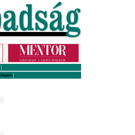
ilágjáró