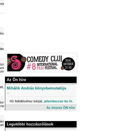
rét
iós
lte
özi
ami
com
Az Ön híre
tt,
Mihálik András könyvbemutatója
...
Hír feltöltéséhez kérjük,
jelentkezzen be itt
.
tor
cia
Az összes ÖN híre
ián
Legutóbbi hozzászólások
adó