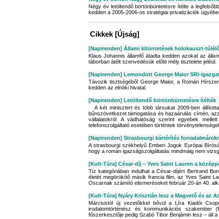
Négy év letöltendő börtönbüntetésre ítélte a legfels
kedden a 2005-2006-os stratégiai privatizációk ügyébe
Cikkek [Újság]
[Napirenden] Állami kitüntetések holokauszt-túlél
Klaus Johannis államfő átadta kedden azokat az állam
táborban átélt szenvedésük előtti mély tisztelete jeléül.
[Napirenden] Lemondott George Maior SRI-igazga
Távozik tisztségéből George Maior, a Román Hírszerz
kedden az elnöki hivatal.
[Napirenden] Letöltendő börtönbüntetésre ítélték
A két minisztert és több társukat 2009-ben állítot
bűnszövetkezet támogatása és hazaárulás címén, azzal
vállalatokról. A vádhatóság szerint egyebek melle
telefonszolgáltató esetében történtek törvénytelensége
[Napirenden] Strasbourgi kártérítés forradalmárok
A strasbourgi székhelyű Emberi Jogok Európai Bíróság
hogy a román igazságszolgáltatás mindmáig nem vizsgál
[Kult-Túra] César-díj – Yves Saint Lauren a közép
Tíz kategóriában indulhat a César-díjért Bertrand Bon
életét megörökítő másik francia film, az Yves Saint Lau
Oscarnak számító elismeréseket február 20-án 40. alka
[Kult-Túra] Nyáry Krisztián lesz a Magvető és az 
Márciustól új vezetőkkel bővül a Líra Kiadói Cso
irodalomtörténész és kommunikációs szakember (
főszerkesztője pedig Szabó Tibor Benjámin lesz – áll