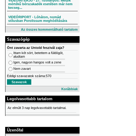
VIDEÓINTERJÚ - 27. Tusványos: Melyik
mértékű bérszakadék esetében már nem
kecseg...
VIDEÓRIPORT - Lóháton, nomád
stílusban Porolissum meghódítására
Az összes kommentálható tartalom
Szavazógép
Önt zavarta az Untold feszivál zaja?
Ittam két sört, betettem a füldögót,
aludtam
Igen, nagyon hangos volt a zene
Nem zavart
Eddigi szavazatok száma:570
Korábbiak
Legolvasottabb tartalom
Az elmúlt 3 nap legolvasottabb tartalmai.
Üzenőfal