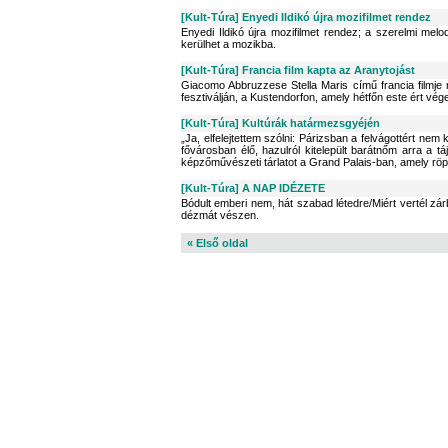
[Kult-Túra] Enyedi Ildikó újra mozifilmet rendez
Enyedi Ildikó újra mozifilmet rendez; a szerelmi mel
kerülhet a mozikba.
[Kult-Túra] Francia film kapta az Aranytojást
Giacomo Abbruzzese Stella Maris című francia filmje n
fesztiválján, a Kustendorfon, amely hétfőn este ért vége
[Kult-Túra] Kultúrák határmezsgyéjén
„Ja, elfelejtettem szólni: Párizsban a felvágottért nem k
fővárosban élő, hazulról kitelepült barátnőm arra a 
képzőművészeti tárlatot a Grand Palais-ban, amely röpk
[Kult-Túra] A NAP IDÉZETE
Bódult emberi nem, hát szabad létedre/Miért vertél zár
dézmát vészen.
« Első oldal