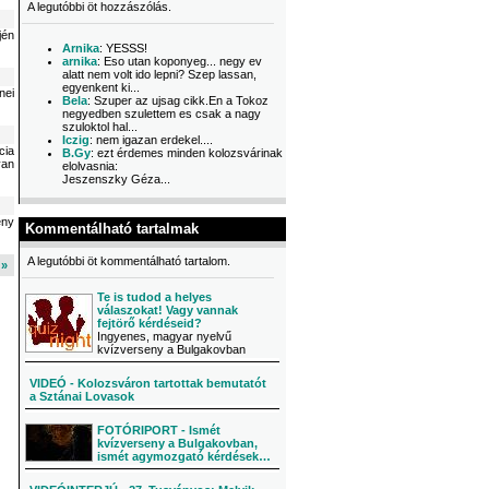
A legutóbbi öt hozzászólás.
jén
Arnika
: YESSS!
arnika
: Eso utan koponyeg... negy ev
alatt nem volt ido lepni? Szep lassan,
egyenkent ki...
nei
Bela
: Szuper az ujsag cikk.En a Tokoz
negyedben szulettem es csak a nagy
szuloktol hal...
Iczig
: nem igazan erdekel....
cia
B.Gy
: ezt érdemes minden kolozsvárinak
yan
elolvasnia:
Jeszenszky Géza...
ény
Kommentálható tartalmak
A legutóbbi öt kommentálható tartalom.
l »
Te is tudod a helyes
válaszokat! Vagy vannak
fejtörő kérdéseid?
Ingyenes, magyar nyelvű
kvízverseny a Bulgakovban
VIDEÓ - Kolozsváron tartottak bemutatót
a Sztánai Lovasok
FOTÓRIPORT - Ismét
kvízverseny a Bulgakovban,
ismét agymozgató kérdések…