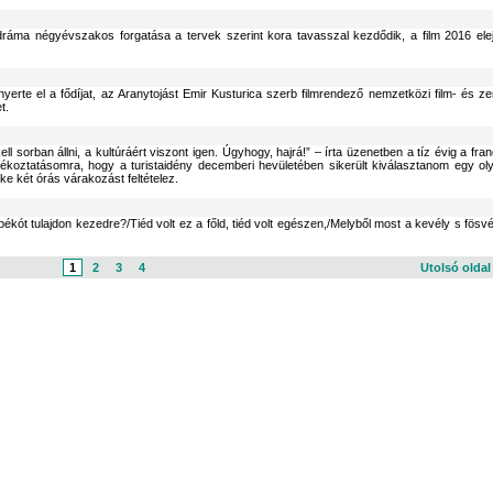
odráma négyévszakos forgatása a tervek szerint kora tavasszal kezdődik, a film 2016 ele
yerte el a fődíjat, az Aranytojást Emir Kusturica szerb filmrendező nemzetközi film- és ze
t.
ell sorban állni, a kultúráért viszont igen. Úgyhogy, hajrá!” – írta üzenetben a tíz évig a fran
tájékoztatásomra, hogy a turistaidény decemberi hevületében sikerült kiválasztanom egy ol
e két órás várakozást feltételez.
békót tulajdon kezedre?/Tiéd volt ez a főld, tiéd volt egészen,/Melyből most a kevély s fösv
1
2
3
4
Utolsó olda