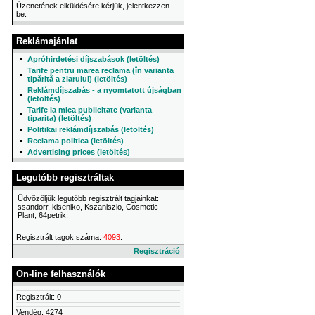
Üzenetének elküldésére kérjük, jelentkezzen
be.
Reklámajánlat
Apróhirdetési díjszabások (letöltés)
Tarife pentru marea reclama (în varianta
tipărită a ziarului) (letöltés)
Reklámdíjszabás - a nyomtatott újságban
(letöltés)
Tarife la mica publicitate (varianta
tiparita) (letöltés)
Politikai reklámdíjszabás (letöltés)
Reclama politica (letöltés)
Advertising prices (letöltés)
Legutóbb regisztráltak
Üdvözöljük legutóbb regisztrált tagjainkat:
ssandorr, kiseniko, Kszaniszlo, Cosmetic
Plant, 64petrik.
Regisztrált tagok száma:
4093
.
Regisztráció
On-line felhasználók
Regisztrált: 0
Vendég: 4274