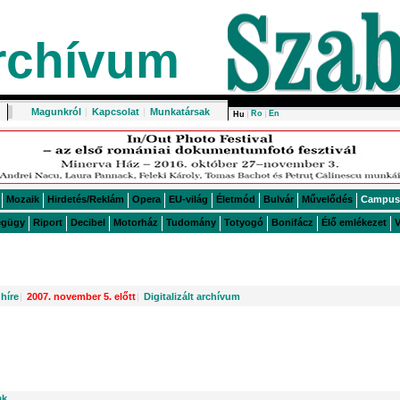
rchívum
Magunkról
|
Kapcsolat
|
Munkatársak
Ro
En
Hu
Mozaik
Hirdetés/Reklám
Opera
EU-világ
Életmód
Bulvár
Művelődés
Campus
égügy
Riport
Decibel
Motorház
Tudomány
Totyogó
Bonifácz
Élő emlékezet
V
híre
|
2007. november 5. előtt
|
Digitalizált archívum
ak