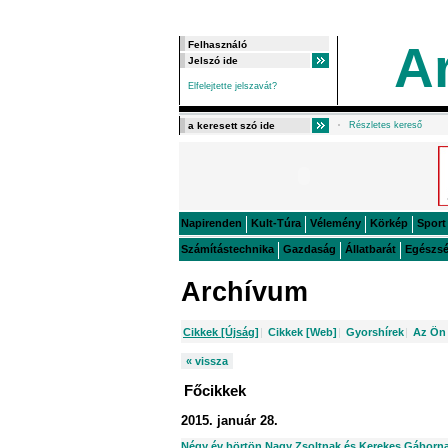
A
Elfelejtette jelszavát?
Részletes kereső
Napirenden
Kult-Túra
Vélemény
Körkép
Sport
Számítástechnika
Gazdaság
Állatbarát
Egészs
Archívum
Cikkek [Újság]
|
Cikkek [Web]
|
Gyorshírek
|
Az Ön 
« vissza
Főcikkek
2015. január 28.
Négy év börtön Nagy Zsoltnak és Kerekes Gáborn