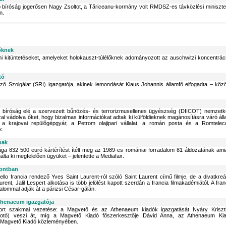
őbb bíróság jogerősen Nagy Zsoltot, a Tăriceanu-kormány volt RMDSZ-es távközlési miniszte
n.
őknek
i kitüntetéseket, amelyeket holokauszt-túlélőknek adományozott az auschwitzi koncentrác
tó
ő Szolgálat (SRI) igazgatója, akinek lemondását Klaus Johannis államfő elfogadta – közö
ta bíróság elé a szervezett bűnözés- és terrorizmusellenes ügyészség (DIICOT) nemzetk
 vádolva őket, hogy bizalmas információkat adtak ki külföldieknek magánosításra váró áll
tt a krajovai repülőgépgyár, a Petrom olajipari vállalat, a román posta és a Romtele
k.
nak
a 832 500 euró kártérítést ítélt meg az 1989-es romániai forradalom 81 áldozatának amia
ta ki megfelelően ügyüket – jelentette a Mediafax.
pontban
ello francia rendező Yves Saint Laurent-ról szóló Saint Laurent című filmje, de a divatkreá
rent, Jalil Lespert alkotása is több jelölést kapott szerdán a francia filmakadémiától. A fran
lommal adják át a párizsi César-gálán.
Athenaeum igazgatója
port szakmai vezetése: a Magvető és az Athenaeum kiadók igazgatását Nyáry Kriszt
fotó) veszi át, míg a Magvető Kiadó főszerkesztője Dávid Anna, az Athenaeum Ki
 a Magvető Kiadó közleményében.