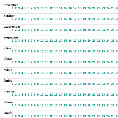
november
1
2
3
4
5
6
7
8
9
10
11
12
13
14
15
16
17
18
19
20
21
22
23
24
25
2
október
1
2
3
4
5
6
7
8
9
10
11
12
13
14
15
16
17
18
19
20
21
22
23
24
25
2
szeptember
1
2
3
4
5
6
7
8
9
10
11
12
13
14
15
16
17
18
19
20
21
22
23
24
25
2
augusztus
1
2
3
4
5
6
7
8
9
10
11
12
13
14
15
16
17
18
19
20
21
22
23
24
25
2
július
1
2
3
4
5
6
7
8
9
10
11
12
13
14
15
16
17
18
19
20
21
22
23
24
25
2
június
1
2
3
4
5
6
7
8
9
10
11
12
13
14
15
16
17
18
19
20
21
22
23
24
25
2
május
1
2
3
4
5
6
7
8
9
10
11
12
13
14
15
16
17
18
19
20
21
22
23
24
25
2
április
1
2
3
4
5
6
7
8
9
10
11
12
13
14
15
16
17
18
19
20
21
22
23
24
25
2
március
1
2
3
4
5
6
7
8
9
10
11
12
13
14
15
16
17
18
19
20
21
22
23
24
25
2
február
1
2
3
4
5
6
7
8
9
10
11
12
13
14
15
16
17
18
19
20
21
22
23
24
25
2
január
1
2
3
4
5
6
7
8
9
10
11
12
13
14
15
16
17
18
19
20
21
22
23
24
25
2