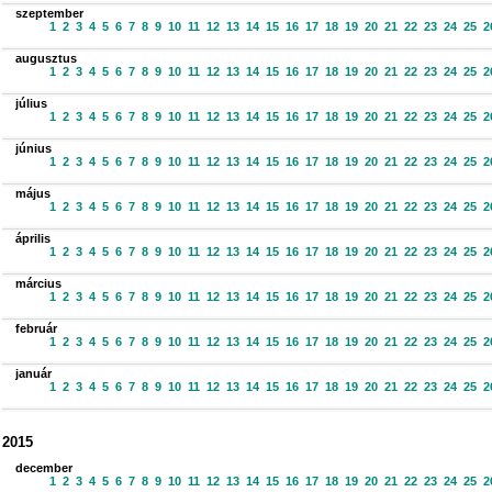
szeptember
1
2
3
4
5
6
7
8
9
10
11
12
13
14
15
16
17
18
19
20
21
22
23
24
25
2
augusztus
1
2
3
4
5
6
7
8
9
10
11
12
13
14
15
16
17
18
19
20
21
22
23
24
25
2
július
1
2
3
4
5
6
7
8
9
10
11
12
13
14
15
16
17
18
19
20
21
22
23
24
25
2
június
1
2
3
4
5
6
7
8
9
10
11
12
13
14
15
16
17
18
19
20
21
22
23
24
25
2
május
1
2
3
4
5
6
7
8
9
10
11
12
13
14
15
16
17
18
19
20
21
22
23
24
25
2
április
1
2
3
4
5
6
7
8
9
10
11
12
13
14
15
16
17
18
19
20
21
22
23
24
25
2
március
1
2
3
4
5
6
7
8
9
10
11
12
13
14
15
16
17
18
19
20
21
22
23
24
25
2
február
1
2
3
4
5
6
7
8
9
10
11
12
13
14
15
16
17
18
19
20
21
22
23
24
25
2
január
1
2
3
4
5
6
7
8
9
10
11
12
13
14
15
16
17
18
19
20
21
22
23
24
25
2
2015
december
1
2
3
4
5
6
7
8
9
10
11
12
13
14
15
16
17
18
19
20
21
22
23
24
25
2