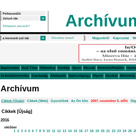
Archívu
Elfelejtette jelszavát?
Magunkról
|
Kapcsolat
|
M
Részletes kereső
Napirenden
Kult-Túra
Vélemény
Körkép
Sport
Mozaik
Hirdetés/Reklám
Oper
Számítástechnika
Gazdaság
Állatbarát
Egészségügy
Riport
Decibel
Motorház
Archívum
Cikkek [Újság]
|
Cikkek [Web]
|
Gyorshírek
|
Az Ön híre
|
2007. november 5. előtt
|
Dig
Cikkek [Újság]
2016
október
1
2
3
4
5
6
7
8
9
10
11
12
13
14
15
16
17
18
19
20
21
22
23
24
25
2