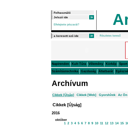
A
Elfelejtette jelszavát?
Részletes kereső
Napirenden
Kult-Túra
Vélemény
Körkép
Sport
Számítástechnika
Gazdaság
Állatbarát
Egészs
Archívum
Cikkek [Újság]
|
Cikkek [Web]
|
Gyorshírek
|
Az Ön 
Cikkek [Újság]
2016
október
1
2
3
4
5
6
7
8
9
10
11
12
13
14
15
1