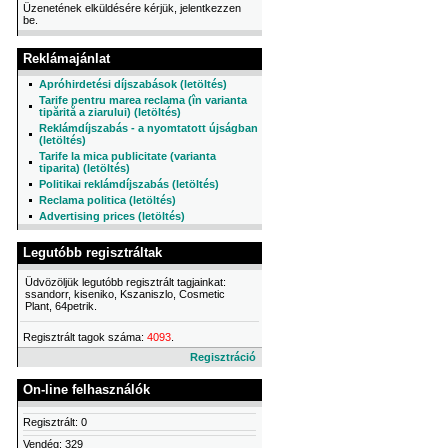
Üzenetének elküldésére kérjük, jelentkezzen
be.
Reklámajánlat
Apróhirdetési díjszabások (letöltés)
Tarife pentru marea reclama (în varianta
tipărită a ziarului) (letöltés)
Reklámdíjszabás - a nyomtatott újságban
(letöltés)
Tarife la mica publicitate (varianta
tiparita) (letöltés)
Politikai reklámdíjszabás (letöltés)
Reclama politica (letöltés)
Advertising prices (letöltés)
Legutóbb regisztráltak
Üdvözöljük legutóbb regisztrált tagjainkat:
ssandorr, kiseniko, Kszaniszlo, Cosmetic
Plant, 64petrik.
Regisztrált tagok száma:
4093
.
Regisztráció
On-line felhasználók
Regisztrált: 0
Vendég: 329