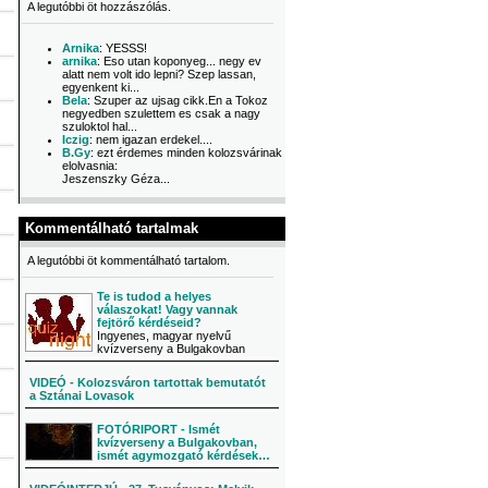
A legutóbbi öt hozzászólás.
Arnika
: YESSS!
arnika
: Eso utan koponyeg... negy ev
alatt nem volt ido lepni? Szep lassan,
egyenkent ki...
Bela
: Szuper az ujsag cikk.En a Tokoz
negyedben szulettem es csak a nagy
szuloktol hal...
Iczig
: nem igazan erdekel....
B.Gy
: ezt érdemes minden kolozsvárinak
elolvasnia:
Jeszenszky Géza...
Kommentálható tartalmak
A legutóbbi öt kommentálható tartalom.
Te is tudod a helyes
válaszokat! Vagy vannak
fejtörő kérdéseid?
Ingyenes, magyar nyelvű
kvízverseny a Bulgakovban
VIDEÓ - Kolozsváron tartottak bemutatót
a Sztánai Lovasok
FOTÓRIPORT - Ismét
kvízverseny a Bulgakovban,
ismét agymozgató kérdések…