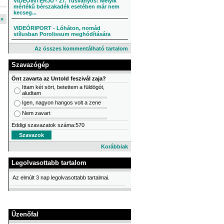
VIDEÓINTERJÚ - 27. Tusványos: Melyik
mértékű bérszakadék esetében már nem
kecseg...
l »
VIDEÓRIPORT - Lóháton, nomád
stílusban Porolissum meghódítására
Az összes kommentálható tartalom
Szavazógép
Önt zavarta az Untold feszivál zaja?
Ittam két sört, betettem a füldögót,
aludtam
Igen, nagyon hangos volt a zene
Nem zavart
Eddigi szavazatok száma:570
Korábbiak
Legolvasottabb tartalom
Az elmúlt 3 nap legolvasottabb tartalmai.
Üzenőfal