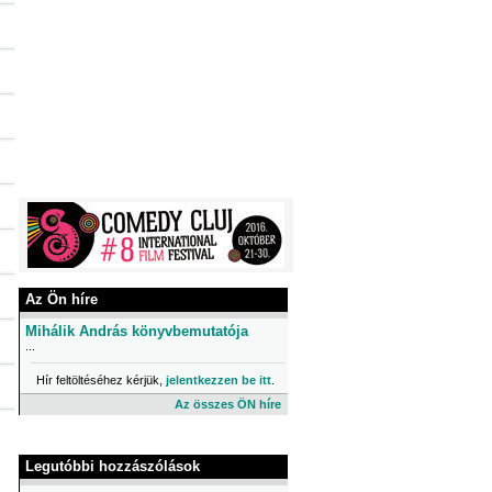
Az Ön híre
Mihálik András könyvbemutatója
...
Hír feltöltéséhez kérjük,
jelentkezzen be itt
.
Az összes ÖN híre
Legutóbbi hozzászólások