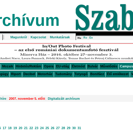
rchívum
Magunkról
|
Kapcsolat
|
Munkatársak
Ro
En
Hu
Mozaik
Hirdetés/Reklám
Opera
EU-világ
Életmód
Bulvár
Művelődés
Campus
égügy
Riport
Decibel
Motorház
Tudomány
Totyogó
Bonifácz
Élő emlékezet
V
híre
|
2007. november 5. előtt
|
Digitalizált archívum
6
17
18
19
20
21
22
23
24
25
26
27
28
29
30
31