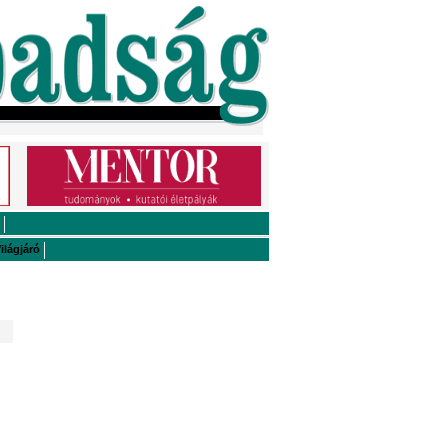
ilágjáró