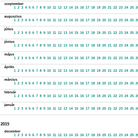
szeptember
1
2
3
4
5
6
7
8
9
10
11
12
13
14
15
16
17
18
19
20
21
22
23
24
25
2
augusztus
1
2
3
4
5
6
7
8
9
10
11
12
13
14
15
16
17
18
19
20
21
22
23
24
25
2
július
1
2
3
4
5
6
7
8
9
10
11
12
13
14
15
16
17
18
19
20
21
22
23
24
25
2
június
1
2
3
4
5
6
7
8
9
10
11
12
13
14
15
16
17
18
19
20
21
22
23
24
25
2
május
1
2
3
4
5
6
7
8
9
10
11
12
13
14
15
16
17
18
19
20
21
22
23
24
25
2
április
1
2
3
4
5
6
7
8
9
10
11
12
13
14
15
16
17
18
19
20
21
22
23
24
25
2
március
1
2
3
4
5
6
7
8
9
10
11
12
13
14
15
16
17
18
19
20
21
22
23
24
25
2
február
1
2
3
4
5
6
7
8
9
10
11
12
13
14
15
16
17
18
19
20
21
22
23
24
25
2
január
1
2
3
4
5
6
7
8
9
10
11
12
13
14
15
16
17
18
19
20
21
22
23
24
25
2
2015
december
1
2
3
4
5
6
7
8
9
10
11
12
13
14
15
16
17
18
19
20
21
22
23
24
25
2