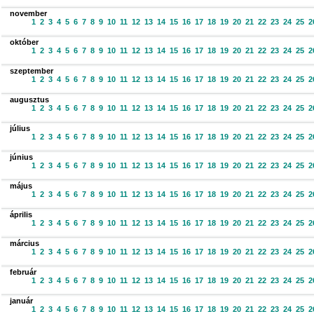
november
1
2
3
4
5
6
7
8
9
10
11
12
13
14
15
16
17
18
19
20
21
22
23
24
25
2
október
1
2
3
4
5
6
7
8
9
10
11
12
13
14
15
16
17
18
19
20
21
22
23
24
25
2
szeptember
1
2
3
4
5
6
7
8
9
10
11
12
13
14
15
16
17
18
19
20
21
22
23
24
25
2
augusztus
1
2
3
4
5
6
7
8
9
10
11
12
13
14
15
16
17
18
19
20
21
22
23
24
25
2
július
1
2
3
4
5
6
7
8
9
10
11
12
13
14
15
16
17
18
19
20
21
22
23
24
25
2
június
1
2
3
4
5
6
7
8
9
10
11
12
13
14
15
16
17
18
19
20
21
22
23
24
25
2
május
1
2
3
4
5
6
7
8
9
10
11
12
13
14
15
16
17
18
19
20
21
22
23
24
25
2
április
1
2
3
4
5
6
7
8
9
10
11
12
13
14
15
16
17
18
19
20
21
22
23
24
25
2
március
1
2
3
4
5
6
7
8
9
10
11
12
13
14
15
16
17
18
19
20
21
22
23
24
25
2
február
1
2
3
4
5
6
7
8
9
10
11
12
13
14
15
16
17
18
19
20
21
22
23
24
25
2
január
1
2
3
4
5
6
7
8
9
10
11
12
13
14
15
16
17
18
19
20
21
22
23
24
25
2