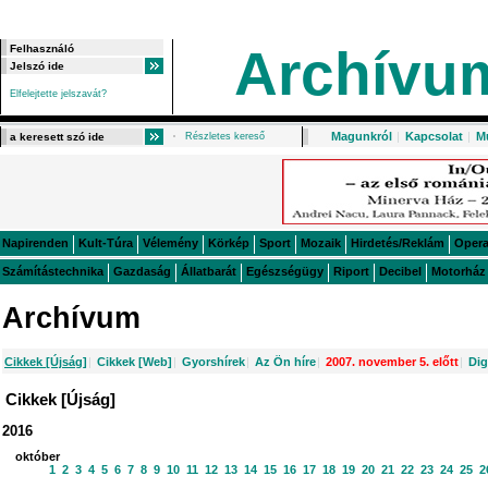
Archívu
Elfelejtette jelszavát?
Magunkról
|
Kapcsolat
|
M
Részletes kereső
Napirenden
Kult-Túra
Vélemény
Körkép
Sport
Mozaik
Hirdetés/Reklám
Oper
Számítástechnika
Gazdaság
Állatbarát
Egészségügy
Riport
Decibel
Motorház
Archívum
Cikkek [Újság]
|
Cikkek [Web]
|
Gyorshírek
|
Az Ön híre
|
2007. november 5. előtt
|
Dig
Cikkek [Újság]
2016
október
1
2
3
4
5
6
7
8
9
10
11
12
13
14
15
16
17
18
19
20
21
22
23
24
25
2