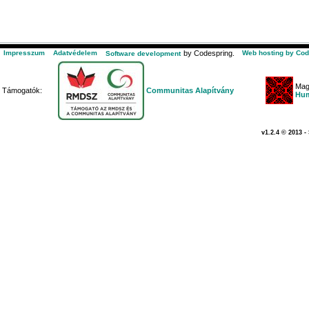
Impresszum
Adatvédelem
by Codespring.
Web hosting by Cod
Software development
Mag
Támogatók:
Communitas Alapítvány
Hum
v1.2.4 © 2013 -