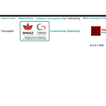
Impresszum
Adatvédelem
by Codespring.
Web hosting by Cod
Software development
Mag
Támogatók:
Communitas Alapítvány
Hum
v1.2.4 © 2013 -