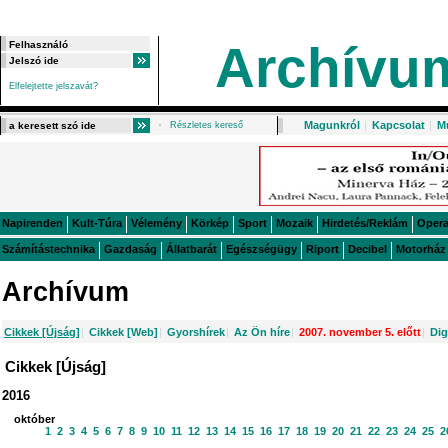
Archívu
Elfelejtette jelszavát?
Magunkról
|
Kapcsolat
|
M
Részletes kereső
Napirenden
Kult-Túra
Vélemény
Körkép
Sport
Mozaik
Hirdetés/Reklám
Oper
Számítástechnika
Gazdaság
Állatbarát
Egészségügy
Riport
Decibel
Motorház
Archívum
Cikkek [Újság]
|
Cikkek [Web]
|
Gyorshírek
|
Az Ön híre
|
2007. november 5. előtt
|
Dig
Cikkek [Újság]
2016
október
1
2
3
4
5
6
7
8
9
10
11
12
13
14
15
16
17
18
19
20
21
22
23
24
25
2