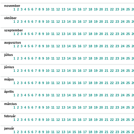
november
1
2
3
4
5
6
7
8
9
10
11
12
13
14
15
16
17
18
19
20
21
22
23
24
25
2
október
1
2
3
4
5
6
7
8
9
10
11
12
13
14
15
16
17
18
19
20
21
22
23
24
25
2
szeptember
1
2
3
4
5
6
7
8
9
10
11
12
13
14
15
16
17
18
19
20
21
22
23
24
25
2
augusztus
1
2
3
4
5
6
7
8
9
10
11
12
13
14
15
16
17
18
19
20
21
22
23
24
25
2
július
1
2
3
4
5
6
7
8
9
10
11
12
13
14
15
16
17
18
19
20
21
22
23
24
25
2
június
1
2
3
4
5
6
7
8
9
10
11
12
13
14
15
16
17
18
19
20
21
22
23
24
25
2
május
1
2
3
4
5
6
7
8
9
10
11
12
13
14
15
16
17
18
19
20
21
22
23
24
25
2
április
1
2
3
4
5
6
7
8
9
10
11
12
13
14
15
16
17
18
19
20
21
22
23
24
25
2
március
1
2
3
4
5
6
7
8
9
10
11
12
13
14
15
16
17
18
19
20
21
22
23
24
25
2
február
1
2
3
4
5
6
7
8
9
10
11
12
13
14
15
16
17
18
19
20
21
22
23
24
25
2
január
1
2
3
4
5
6
7
8
9
10
11
12
13
14
15
16
17
18
19
20
21
22
23
24
25
2