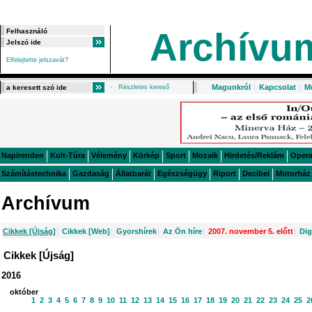
Archívu
Elfelejtette jelszavát?
Magunkról
|
Kapcsolat
|
M
Részletes kereső
Napirenden
Kult-Túra
Vélemény
Körkép
Sport
Mozaik
Hirdetés/Reklám
Oper
Számítástechnika
Gazdaság
Állatbarát
Egészségügy
Riport
Decibel
Motorház
Archívum
Cikkek [Újság]
|
Cikkek [Web]
|
Gyorshírek
|
Az Ön híre
|
2007. november 5. előtt
|
Dig
Cikkek [Újság]
2016
október
1
2
3
4
5
6
7
8
9
10
11
12
13
14
15
16
17
18
19
20
21
22
23
24
25
2