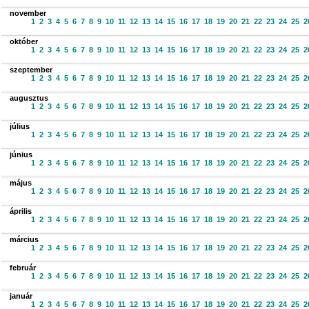
november
1
2
3
4
5
6
7
8
9
10
11
12
13
14
15
16
17
18
19
20
21
22
23
24
25
2
október
1
2
3
4
5
6
7
8
9
10
11
12
13
14
15
16
17
18
19
20
21
22
23
24
25
2
szeptember
1
2
3
4
5
6
7
8
9
10
11
12
13
14
15
16
17
18
19
20
21
22
23
24
25
2
augusztus
1
2
3
4
5
6
7
8
9
10
11
12
13
14
15
16
17
18
19
20
21
22
23
24
25
2
július
1
2
3
4
5
6
7
8
9
10
11
12
13
14
15
16
17
18
19
20
21
22
23
24
25
2
június
1
2
3
4
5
6
7
8
9
10
11
12
13
14
15
16
17
18
19
20
21
22
23
24
25
2
május
1
2
3
4
5
6
7
8
9
10
11
12
13
14
15
16
17
18
19
20
21
22
23
24
25
2
április
1
2
3
4
5
6
7
8
9
10
11
12
13
14
15
16
17
18
19
20
21
22
23
24
25
2
március
1
2
3
4
5
6
7
8
9
10
11
12
13
14
15
16
17
18
19
20
21
22
23
24
25
2
február
1
2
3
4
5
6
7
8
9
10
11
12
13
14
15
16
17
18
19
20
21
22
23
24
25
2
január
1
2
3
4
5
6
7
8
9
10
11
12
13
14
15
16
17
18
19
20
21
22
23
24
25
2