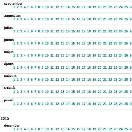
szeptember
1
2
3
4
5
6
7
8
9
10
11
12
13
14
15
16
17
18
19
20
21
22
23
24
25
2
augusztus
1
2
3
4
5
6
7
8
9
10
11
12
13
14
15
16
17
18
19
20
21
22
23
24
25
2
július
1
2
3
4
5
6
7
8
9
10
11
12
13
14
15
16
17
18
19
20
21
22
23
24
25
2
június
1
2
3
4
5
6
7
8
9
10
11
12
13
14
15
16
17
18
19
20
21
22
23
24
25
2
május
1
2
3
4
5
6
7
8
9
10
11
12
13
14
15
16
17
18
19
20
21
22
23
24
25
2
április
1
2
3
4
5
6
7
8
9
10
11
12
13
14
15
16
17
18
19
20
21
22
23
24
25
2
március
1
2
3
4
5
6
7
8
9
10
11
12
13
14
15
16
17
18
19
20
21
22
23
24
25
2
február
1
2
3
4
5
6
7
8
9
10
11
12
13
14
15
16
17
18
19
20
21
22
23
24
25
2
január
1
2
3
4
5
6
7
8
9
10
11
12
13
14
15
16
17
18
19
20
21
22
23
24
25
2
2015
december
1
2
3
4
5
6
7
8
9
10
11
12
13
14
15
16
17
18
19
20
21
22
23
24
25
2