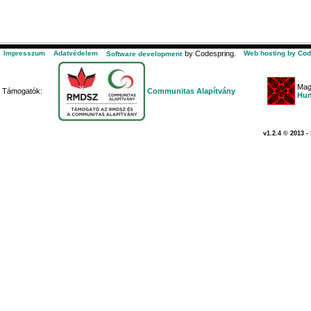
Impresszum
Adatvédelem
by Codespring.
Web hosting by Cod
Software development
Mag
Támogatók:
Communitas Alapítvány
Hum
v1.2.4 © 2013 -