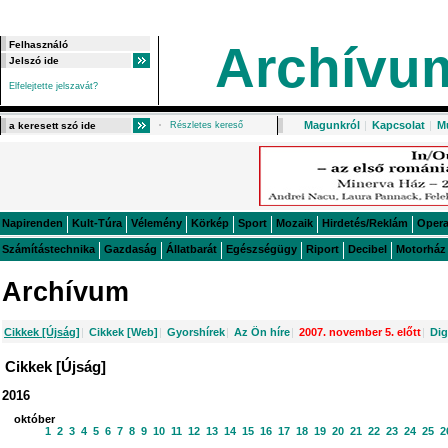
Archívu
Elfelejtette jelszavát?
Magunkról
|
Kapcsolat
|
M
Részletes kereső
Napirenden
Kult-Túra
Vélemény
Körkép
Sport
Mozaik
Hirdetés/Reklám
Oper
Számítástechnika
Gazdaság
Állatbarát
Egészségügy
Riport
Decibel
Motorház
Archívum
Cikkek [Újság]
|
Cikkek [Web]
|
Gyorshírek
|
Az Ön híre
|
2007. november 5. előtt
|
Dig
Cikkek [Újság]
2016
október
1
2
3
4
5
6
7
8
9
10
11
12
13
14
15
16
17
18
19
20
21
22
23
24
25
2