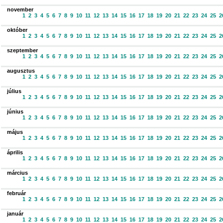
november
1
2
3
4
5
6
7
8
9
10
11
12
13
14
15
16
17
18
19
20
21
22
23
24
25
2
október
1
2
3
4
5
6
7
8
9
10
11
12
13
14
15
16
17
18
19
20
21
22
23
24
25
2
szeptember
1
2
3
4
5
6
7
8
9
10
11
12
13
14
15
16
17
18
19
20
21
22
23
24
25
2
augusztus
1
2
3
4
5
6
7
8
9
10
11
12
13
14
15
16
17
18
19
20
21
22
23
24
25
2
július
1
2
3
4
5
6
7
8
9
10
11
12
13
14
15
16
17
18
19
20
21
22
23
24
25
2
június
1
2
3
4
5
6
7
8
9
10
11
12
13
14
15
16
17
18
19
20
21
22
23
24
25
2
május
1
2
3
4
5
6
7
8
9
10
11
12
13
14
15
16
17
18
19
20
21
22
23
24
25
2
április
1
2
3
4
5
6
7
8
9
10
11
12
13
14
15
16
17
18
19
20
21
22
23
24
25
2
március
1
2
3
4
5
6
7
8
9
10
11
12
13
14
15
16
17
18
19
20
21
22
23
24
25
2
február
1
2
3
4
5
6
7
8
9
10
11
12
13
14
15
16
17
18
19
20
21
22
23
24
25
2
január
1
2
3
4
5
6
7
8
9
10
11
12
13
14
15
16
17
18
19
20
21
22
23
24
25
2