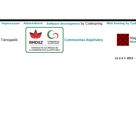
Impresszum
Adatvédelem
by Codespring.
Web hosting by Cod
Software development
Mag
Támogatók:
Communitas Alapítvány
Hum
v1.2.4 © 2013 -