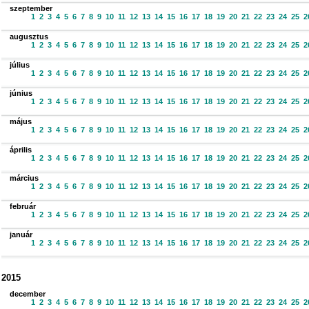
szeptember
1
2
3
4
5
6
7
8
9
10
11
12
13
14
15
16
17
18
19
20
21
22
23
24
25
2
augusztus
1
2
3
4
5
6
7
8
9
10
11
12
13
14
15
16
17
18
19
20
21
22
23
24
25
2
július
1
2
3
4
5
6
7
8
9
10
11
12
13
14
15
16
17
18
19
20
21
22
23
24
25
2
június
1
2
3
4
5
6
7
8
9
10
11
12
13
14
15
16
17
18
19
20
21
22
23
24
25
2
május
1
2
3
4
5
6
7
8
9
10
11
12
13
14
15
16
17
18
19
20
21
22
23
24
25
2
április
1
2
3
4
5
6
7
8
9
10
11
12
13
14
15
16
17
18
19
20
21
22
23
24
25
2
március
1
2
3
4
5
6
7
8
9
10
11
12
13
14
15
16
17
18
19
20
21
22
23
24
25
2
február
1
2
3
4
5
6
7
8
9
10
11
12
13
14
15
16
17
18
19
20
21
22
23
24
25
2
január
1
2
3
4
5
6
7
8
9
10
11
12
13
14
15
16
17
18
19
20
21
22
23
24
25
2
2015
december
1
2
3
4
5
6
7
8
9
10
11
12
13
14
15
16
17
18
19
20
21
22
23
24
25
2