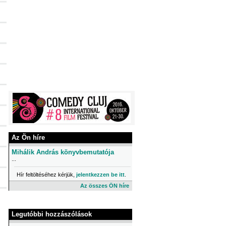
Az Ön híre
Mihálik András könyvbemutatója
...
Hír feltöltéséhez kérjük,
jelentkezzen be itt
.
Az összes ÖN híre
Legutóbbi hozzászólások