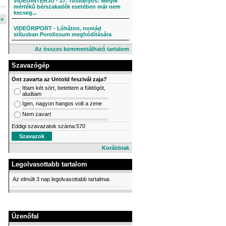
VIDEÓINTERJÚ - 27. Tusványos: Melyik
mértékű bérszakadék esetében már nem
kecseg...
l »
VIDEÓRIPORT - Lóháton, nomád
stílusban Porolissum meghódítására
Az összes kommentálható tartalom
Szavazógép
Önt zavarta az Untold feszivál zaja?
Ittam két sört, betettem a füldögót,
aludtam
Igen, nagyon hangos volt a zene
Nem zavart
Eddigi szavazatok száma:570
Korábbiak
Legolvasottabb tartalom
Az elmúlt 3 nap legolvasottabb tartalmai.
Üzenőfal