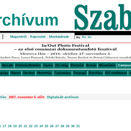
rchívum
Magunkról
|
Kapcsolat
|
Munkatársak
Ro
En
Hu
Mozaik
Hirdetés/Reklám
Opera
EU-világ
Életmód
Bulvár
Művelődés
Campus
égügy
Riport
Decibel
Motorház
Tudomány
Totyogó
Bonifácz
Élő emlékezet
V
híre
|
2007. november 5. előtt
|
Digitalizált archívum
6
17
18
19
20
21
22
23
24
25
26
27
28
29
30
31