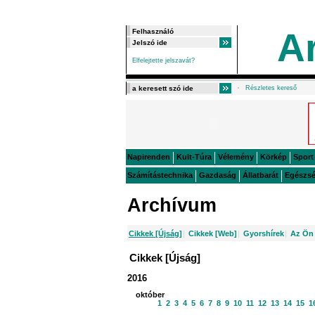
A
Elfelejtette jelszavát?
Részletes kereső
Napirenden
Kult-Túra
Vélemény
Körkép
Sport
Számítástechnika
Gazdaság
Állatbarát
Egészs
Archívum
Cikkek [Újság]
|
Cikkek [Web]
|
Gyorshírek
|
Az Ön 
Cikkek [Újság]
2016
október
1
2
3
4
5
6
7
8
9
10
11
12
13
14
15
1