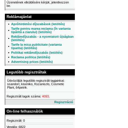
Üzenetének elküldésére kérjük, jelentkezzen
be.
Reklámajánlat
Apróhirdetési díjszabások (letöltés)
Tarife pentru marea reclama (în varianta
tipărită a ziarului) (letöltés)
Reklámdíjszabás - a nyomtatott újságban
(letöltés)
Tarife la mica publicitate (varianta
tiparita) (letöltés)
Politikai reklámdíjszabás (letöltés)
Reclama politica (letöltés)
Advertising prices (letöltés)
Legutóbb regisztráltak
Üdvözöljük legutóbb regisztrált tagjainkat:
ssandorr, kiseniko, Kszaniszlo, Cosmetic
Plant, 64petrik.
Regisztrált tagok száma:
4093
.
Regisztráció
On-line felhasználók
Regisztrált: 0
Vendég: 6822