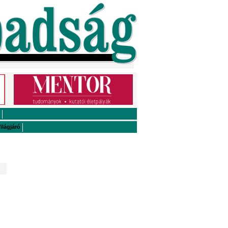
ilágjáró