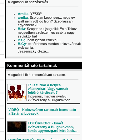
A legutóbbi öt hozzászólás.
Arnika
: YESSS!
arnika
: Eso utan koponyeg... negy ev
alatt nem volt ido lepni? Szep lassan,
egyenkent ki...
Bela
: Szuper az ujsag cikk.En a Tokoz
negyedben szulettem es csak a nagy
szuloktol hal...
Iczig
: nem igazan erdekel....
B.Gy
: ezt érdemes minden kolozsvárinak
elolvasnia:
Jeszenszky Géza...
Kommentálható tartalmak
A legutóbbi öt kommentálható tartalom.
Te is tudod a helyes
válaszokat! Vagy vannak
fejtörő kérdéseid?
Ingyenes, magyar nyelvű
kvízverseny a Bulgakovban
VIDEÓ - Kolozsváron tartottak bemutatót
a Sztánai Lovasok
FOTÓRIPORT - Ismét
kvízverseny a Bulgakovban,
ismét agymozgató kérdések…