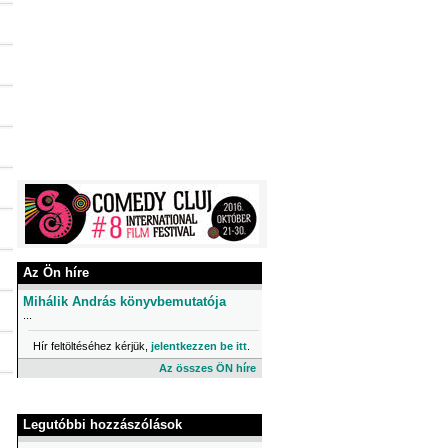
Az Ön híre
Mihálik András könyvbemutatója
...
Hír feltöltéséhez kérjük,
jelentkezzen be itt
.
Az összes ÖN híre
Legutóbbi hozzászólások