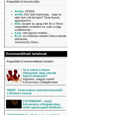
A legutóbbi öt hozzászólás.
Arnika
: YESSS!
arnika
: Eso utan koponyeg... negy ev
alatt nem volt ido lepni? Szep lassan,
egyenkent ki...
Bela
: Szuper az ujsag cikk.En a Tokoz
negyedben szulettem es csak a nagy
szuloktol hal...
Iczig
: nem igazan erdekel....
B.Gy
: ezt érdemes minden kolozsvárinak
elolvasnia:
Jeszenszky Géza...
Kommentálható tartalmak
A legutóbbi öt kommentálható tartalom.
Te is tudod a helyes
válaszokat! Vagy vannak
fejtörő kérdéseid?
Ingyenes, magyar nyelvű
kvízverseny a Bulgakovban
VIDEÓ - Kolozsváron tartottak bemutatót
a Sztánai Lovasok
FOTÓRIPORT - Ismét
kvízverseny a Bulgakovban,
ismét agymozgató kérdések…