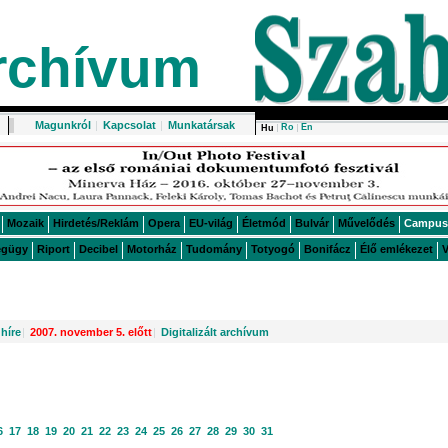
rchívum
Magunkról
|
Kapcsolat
|
Munkatársak
Ro
En
Hu
Mozaik
Hirdetés/Reklám
Opera
EU-világ
Életmód
Bulvár
Művelődés
Campus
égügy
Riport
Decibel
Motorház
Tudomány
Totyogó
Bonifácz
Élő emlékezet
V
híre
|
2007. november 5. előtt
|
Digitalizált archívum
6
17
18
19
20
21
22
23
24
25
26
27
28
29
30
31