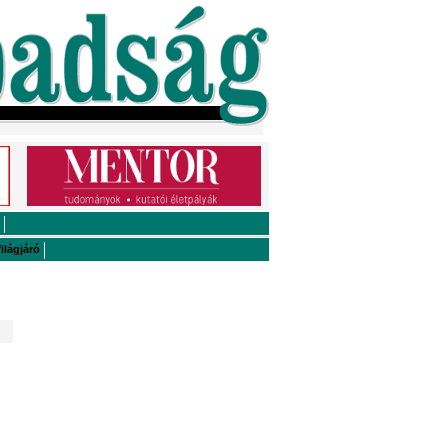
ilágjáró