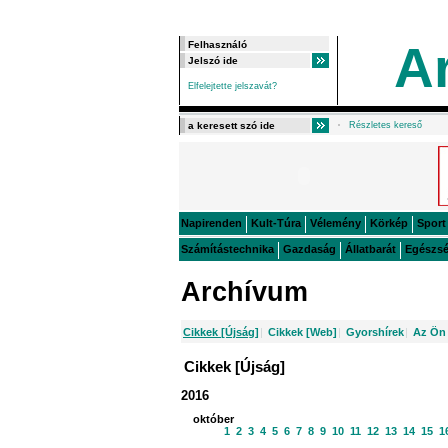
A
Elfelejtette jelszavát?
Részletes kereső
Napirenden
Kult-Túra
Vélemény
Körkép
Sport
Számítástechnika
Gazdaság
Állatbarát
Egészs
Archívum
Cikkek [Újság]
|
Cikkek [Web]
|
Gyorshírek
|
Az Ön 
Cikkek [Újság]
2016
október
1
2
3
4
5
6
7
8
9
10
11
12
13
14
15
1