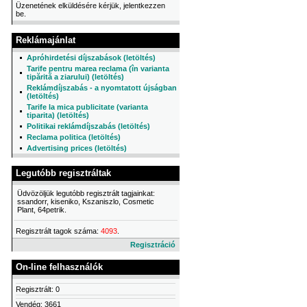
Üzenetének elküldésére kérjük, jelentkezzen
be.
Reklámajánlat
Apróhirdetési díjszabások (letöltés)
Tarife pentru marea reclama (în varianta
tipărită a ziarului) (letöltés)
Reklámdíjszabás - a nyomtatott újságban
(letöltés)
Tarife la mica publicitate (varianta
tiparita) (letöltés)
Politikai reklámdíjszabás (letöltés)
Reclama politica (letöltés)
Advertising prices (letöltés)
Legutóbb regisztráltak
Üdvözöljük legutóbb regisztrált tagjainkat:
ssandorr, kiseniko, Kszaniszlo, Cosmetic
Plant, 64petrik.
Regisztrált tagok száma:
4093
.
Regisztráció
On-line felhasználók
Regisztrált: 0
Vendég: 3661