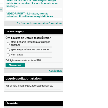
VIDEÓINTERJÚ - 27. Tusványos: Melyik
mértékű bérszakadék esetében már nem
kecseg...
l »
VIDEÓRIPORT - Lóháton, nomád
stílusban Porolissum meghódítására
Az összes kommentálható tartalom
Szavazógép
Önt zavarta az Untold feszivál zaja?
Ittam két sört, betettem a füldögót,
aludtam
Igen, nagyon hangos volt a zene
Nem zavart
Eddigi szavazatok száma:570
Korábbiak
Legolvasottabb tartalom
Az elmúlt 3 nap legolvasottabb tartalmai.
Üzenőfal