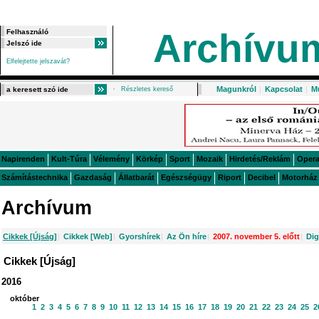
Archívu
Elfelejtette jelszavát?
Magunkról
|
Kapcsolat
|
M
Részletes kereső
Napirenden
Kult-Túra
Vélemény
Körkép
Sport
Mozaik
Hirdetés/Reklám
Oper
Számítástechnika
Gazdaság
Állatbarát
Egészségügy
Riport
Decibel
Motorház
Archívum
Cikkek [Újság]
|
Cikkek [Web]
|
Gyorshírek
|
Az Ön híre
|
2007. november 5. előtt
|
Dig
Cikkek [Újság]
2016
október
1
2
3
4
5
6
7
8
9
10
11
12
13
14
15
16
17
18
19
20
21
22
23
24
25
2