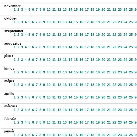
november
1
2
3
4
5
6
7
8
9
10
11
12
13
14
15
16
17
18
19
20
21
22
23
24
25
2
október
1
2
3
4
5
6
7
8
9
10
11
12
13
14
15
16
17
18
19
20
21
22
23
24
25
2
szeptember
1
2
3
4
5
6
7
8
9
10
11
12
13
14
15
16
17
18
19
20
21
22
23
24
25
2
augusztus
1
2
3
4
5
6
7
8
9
10
11
12
13
14
15
16
17
18
19
20
21
22
23
24
25
2
július
1
2
3
4
5
6
7
8
9
10
11
12
13
14
15
16
17
18
19
20
21
22
23
24
25
2
június
1
2
3
4
5
6
7
8
9
10
11
12
13
14
15
16
17
18
19
20
21
22
23
24
25
2
május
1
2
3
4
5
6
7
8
9
10
11
12
13
14
15
16
17
18
19
20
21
22
23
24
25
2
április
1
2
3
4
5
6
7
8
9
10
11
12
13
14
15
16
17
18
19
20
21
22
23
24
25
2
március
1
2
3
4
5
6
7
8
9
10
11
12
13
14
15
16
17
18
19
20
21
22
23
24
25
2
február
1
2
3
4
5
6
7
8
9
10
11
12
13
14
15
16
17
18
19
20
21
22
23
24
25
2
január
1
2
3
4
5
6
7
8
9
10
11
12
13
14
15
16
17
18
19
20
21
22
23
24
25
2