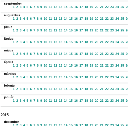
szeptember
1
2
3
4
5
6
7
8
9
10
11
12
13
14
15
16
17
18
19
20
21
22
23
24
25
2
augusztus
1
2
3
4
5
6
7
8
9
10
11
12
13
14
15
16
17
18
19
20
21
22
23
24
25
2
július
1
2
3
4
5
6
7
8
9
10
11
12
13
14
15
16
17
18
19
20
21
22
23
24
25
2
június
1
2
3
4
5
6
7
8
9
10
11
12
13
14
15
16
17
18
19
20
21
22
23
24
25
2
május
1
2
3
4
5
6
7
8
9
10
11
12
13
14
15
16
17
18
19
20
21
22
23
24
25
2
április
1
2
3
4
5
6
7
8
9
10
11
12
13
14
15
16
17
18
19
20
21
22
23
24
25
2
március
1
2
3
4
5
6
7
8
9
10
11
12
13
14
15
16
17
18
19
20
21
22
23
24
25
2
február
1
2
3
4
5
6
7
8
9
10
11
12
13
14
15
16
17
18
19
20
21
22
23
24
25
2
január
1
2
3
4
5
6
7
8
9
10
11
12
13
14
15
16
17
18
19
20
21
22
23
24
25
2
2015
december
1
2
3
4
5
6
7
8
9
10
11
12
13
14
15
16
17
18
19
20
21
22
23
24
25
2