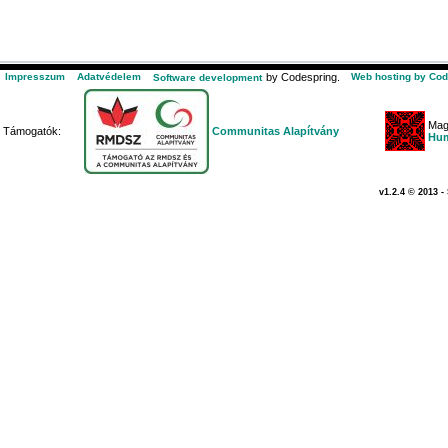
Impresszum
Adatvédelem
by Codespring.
Web hosting by Cod
Software development
Mag
Támogatók:
Communitas Alapítvány
Hum
v1.2.4 © 2013 -