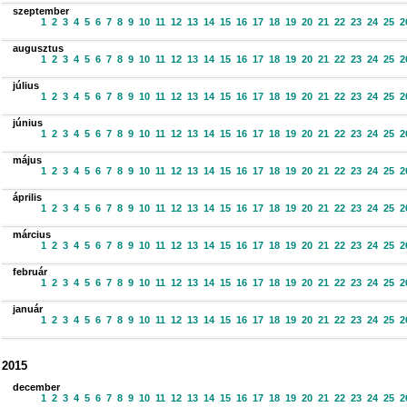
szeptember
1
2
3
4
5
6
7
8
9
10
11
12
13
14
15
16
17
18
19
20
21
22
23
24
25
2
augusztus
1
2
3
4
5
6
7
8
9
10
11
12
13
14
15
16
17
18
19
20
21
22
23
24
25
2
július
1
2
3
4
5
6
7
8
9
10
11
12
13
14
15
16
17
18
19
20
21
22
23
24
25
2
június
1
2
3
4
5
6
7
8
9
10
11
12
13
14
15
16
17
18
19
20
21
22
23
24
25
2
május
1
2
3
4
5
6
7
8
9
10
11
12
13
14
15
16
17
18
19
20
21
22
23
24
25
2
április
1
2
3
4
5
6
7
8
9
10
11
12
13
14
15
16
17
18
19
20
21
22
23
24
25
2
március
1
2
3
4
5
6
7
8
9
10
11
12
13
14
15
16
17
18
19
20
21
22
23
24
25
2
február
1
2
3
4
5
6
7
8
9
10
11
12
13
14
15
16
17
18
19
20
21
22
23
24
25
2
január
1
2
3
4
5
6
7
8
9
10
11
12
13
14
15
16
17
18
19
20
21
22
23
24
25
2
2015
december
1
2
3
4
5
6
7
8
9
10
11
12
13
14
15
16
17
18
19
20
21
22
23
24
25
2