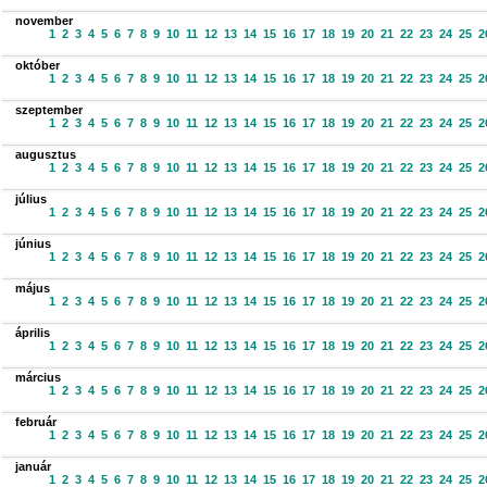
november
1
2
3
4
5
6
7
8
9
10
11
12
13
14
15
16
17
18
19
20
21
22
23
24
25
2
október
1
2
3
4
5
6
7
8
9
10
11
12
13
14
15
16
17
18
19
20
21
22
23
24
25
2
szeptember
1
2
3
4
5
6
7
8
9
10
11
12
13
14
15
16
17
18
19
20
21
22
23
24
25
2
augusztus
1
2
3
4
5
6
7
8
9
10
11
12
13
14
15
16
17
18
19
20
21
22
23
24
25
2
július
1
2
3
4
5
6
7
8
9
10
11
12
13
14
15
16
17
18
19
20
21
22
23
24
25
2
június
1
2
3
4
5
6
7
8
9
10
11
12
13
14
15
16
17
18
19
20
21
22
23
24
25
2
május
1
2
3
4
5
6
7
8
9
10
11
12
13
14
15
16
17
18
19
20
21
22
23
24
25
2
április
1
2
3
4
5
6
7
8
9
10
11
12
13
14
15
16
17
18
19
20
21
22
23
24
25
2
március
1
2
3
4
5
6
7
8
9
10
11
12
13
14
15
16
17
18
19
20
21
22
23
24
25
2
február
1
2
3
4
5
6
7
8
9
10
11
12
13
14
15
16
17
18
19
20
21
22
23
24
25
2
január
1
2
3
4
5
6
7
8
9
10
11
12
13
14
15
16
17
18
19
20
21
22
23
24
25
2