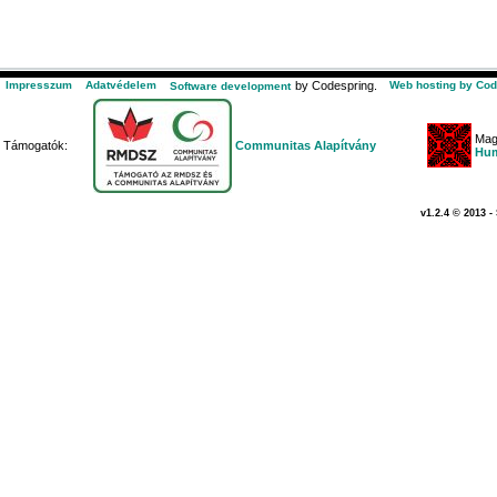
Impresszum
Adatvédelem
by Codespring.
Web hosting by Cod
Software development
Mag
Támogatók:
Communitas Alapítvány
Hum
v1.2.4 © 2013 -