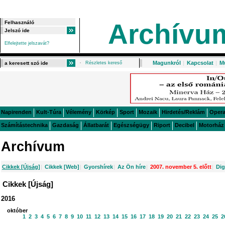
Archívu
Elfelejtette jelszavát?
Magunkról
|
Kapcsolat
|
M
Részletes kereső
Napirenden
Kult-Túra
Vélemény
Körkép
Sport
Mozaik
Hirdetés/Reklám
Oper
Számítástechnika
Gazdaság
Állatbarát
Egészségügy
Riport
Decibel
Motorház
Archívum
Cikkek [Újság]
|
Cikkek [Web]
|
Gyorshírek
|
Az Ön híre
|
2007. november 5. előtt
|
Dig
Cikkek [Újság]
2016
október
1
2
3
4
5
6
7
8
9
10
11
12
13
14
15
16
17
18
19
20
21
22
23
24
25
2