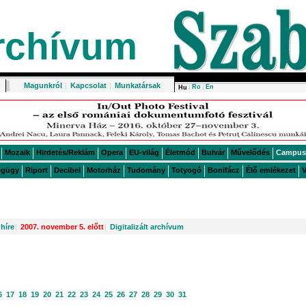
rchívum
Magunkról
|
Kapcsolat
|
Munkatársak
Ro
En
Hu
Mozaik
Hirdetés/Reklám
Opera
EU-világ
Életmód
Bulvár
Művelődés
Campus
égügy
Riport
Decibel
Motorház
Tudomány
Totyogó
Bonifácz
Élő emlékezet
V
híre
|
2007. november 5. előtt
|
Digitalizált archívum
6
17
18
19
20
21
22
23
24
25
26
27
28
29
30
31