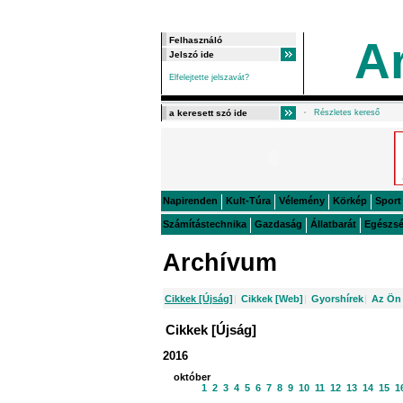
A
Elfelejtette jelszavát?
Részletes kereső
Napirenden
Kult-Túra
Vélemény
Körkép
Sport
Számítástechnika
Gazdaság
Állatbarát
Egészs
Archívum
Cikkek [Újság]
|
Cikkek [Web]
|
Gyorshírek
|
Az Ön 
Cikkek [Újság]
2016
október
1
2
3
4
5
6
7
8
9
10
11
12
13
14
15
1