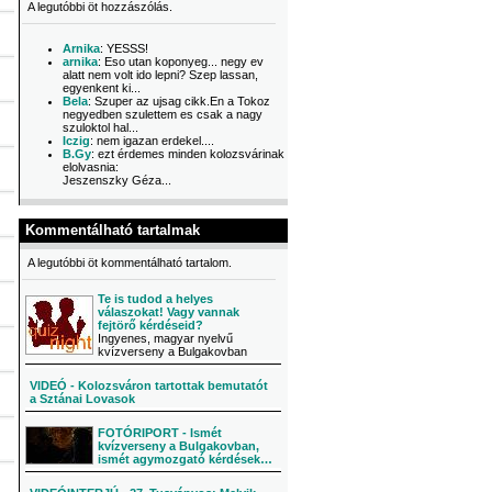
A legutóbbi öt hozzászólás.
Arnika
: YESSS!
arnika
: Eso utan koponyeg... negy ev
alatt nem volt ido lepni? Szep lassan,
egyenkent ki...
Bela
: Szuper az ujsag cikk.En a Tokoz
negyedben szulettem es csak a nagy
szuloktol hal...
Iczig
: nem igazan erdekel....
B.Gy
: ezt érdemes minden kolozsvárinak
elolvasnia:
Jeszenszky Géza...
Kommentálható tartalmak
A legutóbbi öt kommentálható tartalom.
Te is tudod a helyes
válaszokat! Vagy vannak
fejtörő kérdéseid?
Ingyenes, magyar nyelvű
kvízverseny a Bulgakovban
VIDEÓ - Kolozsváron tartottak bemutatót
a Sztánai Lovasok
FOTÓRIPORT - Ismét
kvízverseny a Bulgakovban,
ismét agymozgató kérdések…