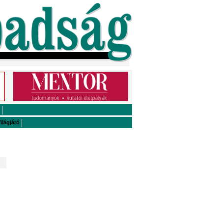
ilágjáró