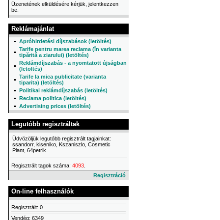
Üzenetének elküldésére kérjük, jelentkezzen
be.
Reklámajánlat
Apróhirdetési díjszabások (letöltés)
Tarife pentru marea reclama (în varianta
tipărită a ziarului) (letöltés)
Reklámdíjszabás - a nyomtatott újságban
(letöltés)
Tarife la mica publicitate (varianta
tiparita) (letöltés)
Politikai reklámdíjszabás (letöltés)
Reclama politica (letöltés)
Advertising prices (letöltés)
Legutóbb regisztráltak
Üdvözöljük legutóbb regisztrált tagjainkat:
ssandorr, kiseniko, Kszaniszlo, Cosmetic
Plant, 64petrik.
Regisztrált tagok száma:
4093
.
Regisztráció
On-line felhasználók
Regisztrált: 0
Vendég: 6349