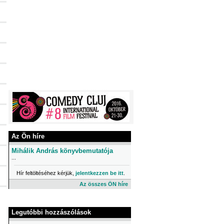
Az Ön híre
Mihálik András könyvbemutatója
...
Hír feltöltéséhez kérjük,
jelentkezzen be itt
.
Az összes ÖN híre
Legutóbbi hozzászólások