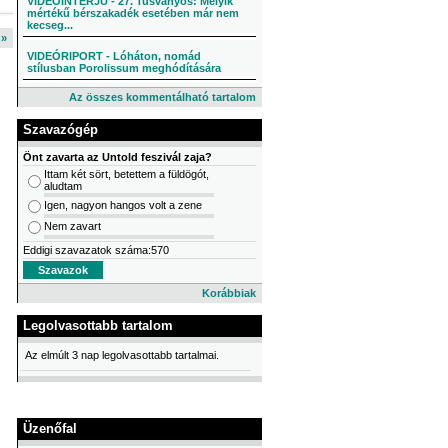
VIDEÓINTERJÚ - 27. Tusványos: Melyik
mértékű bérszakadék esetében már nem
kecseg...
l »
VIDEÓRIPORT - Lóháton, nomád
stílusban Porolissum meghódítására
Az összes kommentálható tartalom
Szavazógép
Önt zavarta az Untold feszivál zaja?
Ittam két sört, betettem a füldögót,
aludtam
Igen, nagyon hangos volt a zene
Nem zavart
Eddigi szavazatok száma:570
Korábbiak
Legolvasottabb tartalom
Az elmúlt 3 nap legolvasottabb tartalmai.
Üzenőfal