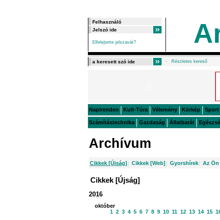
A
Elfelejtette jelszavát?
Részletes kereső
Napirenden
Kult-Túra
Vélemény
Körkép
Sport
Számítástechnika
Gazdaság
Állatbarát
Egészs
Archívum
Cikkek [Újság]
|
Cikkek [Web]
|
Gyorshírek
|
Az Ön 
Cikkek [Újság]
2016
október
1
2
3
4
5
6
7
8
9
10
11
12
13
14
15
1