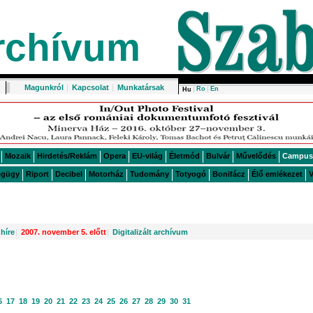
rchívum
Magunkról
|
Kapcsolat
|
Munkatársak
Ro
En
Hu
Mozaik
Hirdetés/Reklám
Opera
EU-világ
Életmód
Bulvár
Művelődés
Campus
égügy
Riport
Decibel
Motorház
Tudomány
Totyogó
Bonifácz
Élő emlékezet
V
híre
|
2007. november 5. előtt
|
Digitalizált archívum
6
17
18
19
20
21
22
23
24
25
26
27
28
29
30
31