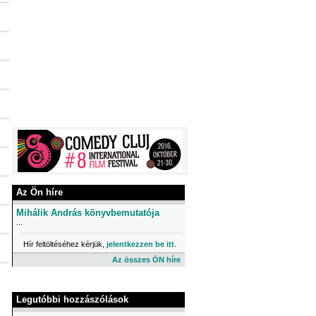
Az Ön híre
Mihálik András könyvbemutatója
...
Hír feltöltéséhez kérjük,
jelentkezzen be itt
.
Az összes ÖN híre
Legutóbbi hozzászólások