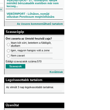
VIDEÓINTERJÚ - 27. Tusványos: Melyik
mértékű bérszakadék esetében már nem
kecseg...
l »
VIDEÓRIPORT - Lóháton, nomád
stílusban Porolissum meghódítására
Az összes kommentálható tartalom
Szavazógép
Önt zavarta az Untold feszivál zaja?
Ittam két sört, betettem a füldögót,
aludtam
Igen, nagyon hangos volt a zene
Nem zavart
Eddigi szavazatok száma:570
Korábbiak
Legolvasottabb tartalom
Az elmúlt 3 nap legolvasottabb tartalmai.
Üzenőfal