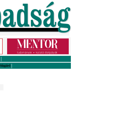
ilágjáró