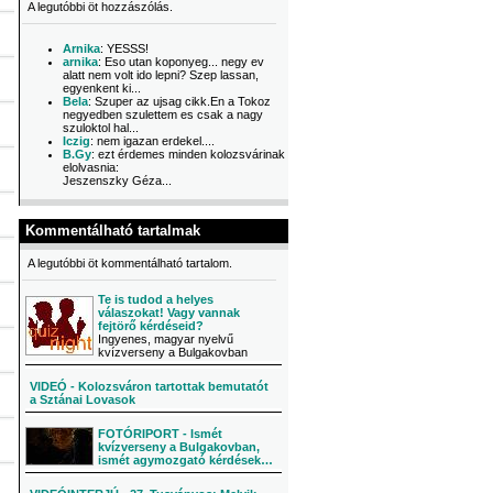
A legutóbbi öt hozzászólás.
Arnika
: YESSS!
arnika
: Eso utan koponyeg... negy ev
alatt nem volt ido lepni? Szep lassan,
egyenkent ki...
Bela
: Szuper az ujsag cikk.En a Tokoz
negyedben szulettem es csak a nagy
szuloktol hal...
Iczig
: nem igazan erdekel....
B.Gy
: ezt érdemes minden kolozsvárinak
elolvasnia:
Jeszenszky Géza...
Kommentálható tartalmak
A legutóbbi öt kommentálható tartalom.
Te is tudod a helyes
válaszokat! Vagy vannak
fejtörő kérdéseid?
Ingyenes, magyar nyelvű
kvízverseny a Bulgakovban
VIDEÓ - Kolozsváron tartottak bemutatót
a Sztánai Lovasok
FOTÓRIPORT - Ismét
kvízverseny a Bulgakovban,
ismét agymozgató kérdések…