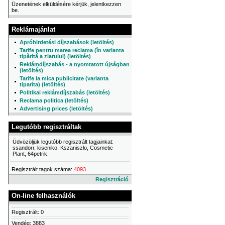
Üzenetének elküldésére kérjük, jelentkezzen
be.
Reklámajánlat
Apróhirdetési díjszabások (letöltés)
Tarife pentru marea reclama (în varianta
tipărită a ziarului) (letöltés)
Reklámdíjszabás - a nyomtatott újságban
(letöltés)
Tarife la mica publicitate (varianta
tiparita) (letöltés)
Politikai reklámdíjszabás (letöltés)
Reclama politica (letöltés)
Advertising prices (letöltés)
Legutóbb regisztráltak
Üdvözöljük legutóbb regisztrált tagjainkat:
ssandorr, kiseniko, Kszaniszlo, Cosmetic
Plant, 64petrik.
Regisztrált tagok száma:
4093
.
Regisztráció
On-line felhasználók
Regisztrált: 0
Vendég: 3883