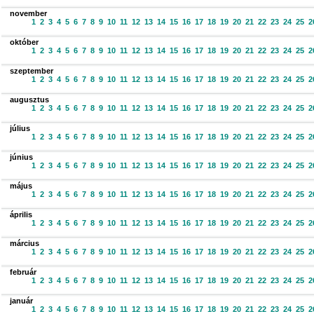
november
1
2
3
4
5
6
7
8
9
10
11
12
13
14
15
16
17
18
19
20
21
22
23
24
25
2
október
1
2
3
4
5
6
7
8
9
10
11
12
13
14
15
16
17
18
19
20
21
22
23
24
25
2
szeptember
1
2
3
4
5
6
7
8
9
10
11
12
13
14
15
16
17
18
19
20
21
22
23
24
25
2
augusztus
1
2
3
4
5
6
7
8
9
10
11
12
13
14
15
16
17
18
19
20
21
22
23
24
25
2
július
1
2
3
4
5
6
7
8
9
10
11
12
13
14
15
16
17
18
19
20
21
22
23
24
25
2
június
1
2
3
4
5
6
7
8
9
10
11
12
13
14
15
16
17
18
19
20
21
22
23
24
25
2
május
1
2
3
4
5
6
7
8
9
10
11
12
13
14
15
16
17
18
19
20
21
22
23
24
25
2
április
1
2
3
4
5
6
7
8
9
10
11
12
13
14
15
16
17
18
19
20
21
22
23
24
25
2
március
1
2
3
4
5
6
7
8
9
10
11
12
13
14
15
16
17
18
19
20
21
22
23
24
25
2
február
1
2
3
4
5
6
7
8
9
10
11
12
13
14
15
16
17
18
19
20
21
22
23
24
25
2
január
1
2
3
4
5
6
7
8
9
10
11
12
13
14
15
16
17
18
19
20
21
22
23
24
25
2