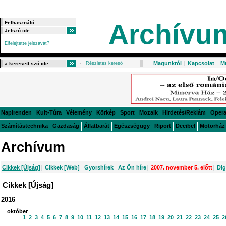
Archívu
Elfelejtette jelszavát?
Magunkról
|
Kapcsolat
|
M
Részletes kereső
Napirenden
Kult-Túra
Vélemény
Körkép
Sport
Mozaik
Hirdetés/Reklám
Oper
Számítástechnika
Gazdaság
Állatbarát
Egészségügy
Riport
Decibel
Motorház
Archívum
Cikkek [Újság]
|
Cikkek [Web]
|
Gyorshírek
|
Az Ön híre
|
2007. november 5. előtt
|
Dig
Cikkek [Újság]
2016
október
1
2
3
4
5
6
7
8
9
10
11
12
13
14
15
16
17
18
19
20
21
22
23
24
25
2