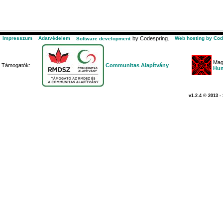
Impresszum
Adatvédelem
by Codespring.
Web hosting by Cod
Software development
Mag
Támogatók:
Communitas Alapítvány
Hum
v1.2.4 © 2013 -