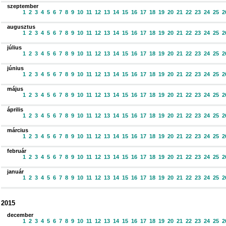
szeptember
1
2
3
4
5
6
7
8
9
10
11
12
13
14
15
16
17
18
19
20
21
22
23
24
25
2
augusztus
1
2
3
4
5
6
7
8
9
10
11
12
13
14
15
16
17
18
19
20
21
22
23
24
25
2
július
1
2
3
4
5
6
7
8
9
10
11
12
13
14
15
16
17
18
19
20
21
22
23
24
25
2
június
1
2
3
4
5
6
7
8
9
10
11
12
13
14
15
16
17
18
19
20
21
22
23
24
25
2
május
1
2
3
4
5
6
7
8
9
10
11
12
13
14
15
16
17
18
19
20
21
22
23
24
25
2
április
1
2
3
4
5
6
7
8
9
10
11
12
13
14
15
16
17
18
19
20
21
22
23
24
25
2
március
1
2
3
4
5
6
7
8
9
10
11
12
13
14
15
16
17
18
19
20
21
22
23
24
25
2
február
1
2
3
4
5
6
7
8
9
10
11
12
13
14
15
16
17
18
19
20
21
22
23
24
25
2
január
1
2
3
4
5
6
7
8
9
10
11
12
13
14
15
16
17
18
19
20
21
22
23
24
25
2
2015
december
1
2
3
4
5
6
7
8
9
10
11
12
13
14
15
16
17
18
19
20
21
22
23
24
25
2