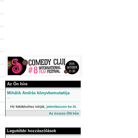
Az Ön híre
Mihálik András könyvbemutatója
...
Hír feltöltéséhez kérjük,
jelentkezzen be itt
.
Az összes ÖN híre
Legutóbbi hozzászólások