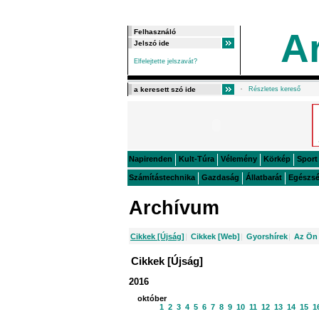
A
Elfelejtette jelszavát?
Részletes kereső
Napirenden
Kult-Túra
Vélemény
Körkép
Sport
Számítástechnika
Gazdaság
Állatbarát
Egészs
Archívum
Cikkek [Újság]
|
Cikkek [Web]
|
Gyorshírek
|
Az Ön 
Cikkek [Újság]
2016
október
1
2
3
4
5
6
7
8
9
10
11
12
13
14
15
1