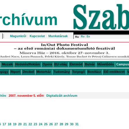
rchívum
Magunkról
|
Kapcsolat
|
Munkatársak
Ro
En
Hu
Mozaik
Hirdetés/Reklám
Opera
EU-világ
Életmód
Bulvár
Művelődés
Campus
égügy
Riport
Decibel
Motorház
Tudomány
Totyogó
Bonifácz
Élő emlékezet
V
híre
|
2007. november 5. előtt
|
Digitalizált archívum
6
17
18
19
20
21
22
23
24
25
26
27
28
29
30
31