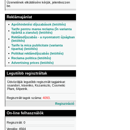
Üzenetének elküldésére kérjük, jelentkezzen
be.
Reklámajánlat
Apróhirdetési díjszabások (letöltés)
Tarife pentru marea reclama (în varianta
tipărită a ziarului) (letöltés)
Reklámdíjszabás - a nyomtatott újságban
(letöltés)
Tarife la mica publicitate (varianta
tiparita) (letöltés)
Politikai reklámdíjszabás (letöltés)
Reclama politica (letöltés)
Advertising prices (letöltés)
Legutóbb regisztráltak
Üdvözöljük legutóbb regisztrált tagjainkat:
ssandorr, kiseniko, Kszaniszlo, Cosmetic
Plant, 64petrik.
Regisztrált tagok száma:
4093
.
Regisztráció
On-line felhasználók
Regisztrált: 0
Vendég: 4564