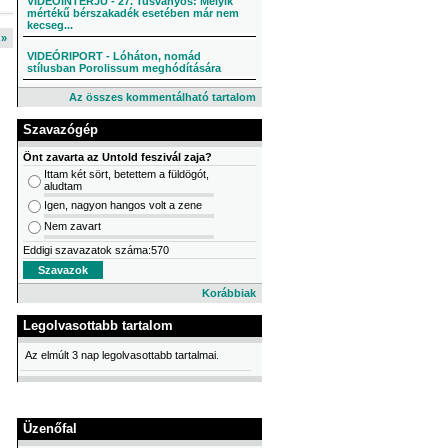
VIDEÓINTERJÚ - 27. Tusványos: Melyik
mértékű bérszakadék esetében már nem
kecseg...
l »
VIDEÓRIPORT - Lóháton, nomád
stílusban Porolissum meghódítására
Az összes kommentálható tartalom
Szavazógép
Önt zavarta az Untold feszivál zaja?
Ittam két sört, betettem a füldögót,
aludtam
Igen, nagyon hangos volt a zene
Nem zavart
Eddigi szavazatok száma:570
Korábbiak
Legolvasottabb tartalom
Az elmúlt 3 nap legolvasottabb tartalmai.
Üzenőfal