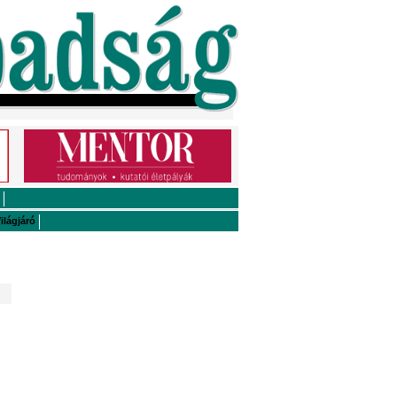
ilágjáró