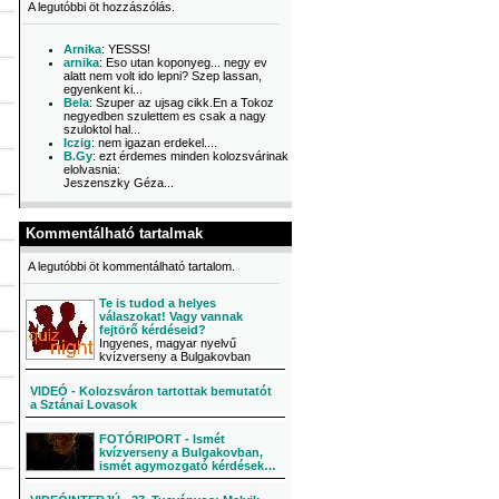
A legutóbbi öt hozzászólás.
Arnika
: YESSS!
arnika
: Eso utan koponyeg... negy ev
alatt nem volt ido lepni? Szep lassan,
egyenkent ki...
Bela
: Szuper az ujsag cikk.En a Tokoz
negyedben szulettem es csak a nagy
szuloktol hal...
Iczig
: nem igazan erdekel....
B.Gy
: ezt érdemes minden kolozsvárinak
elolvasnia:
Jeszenszky Géza...
Kommentálható tartalmak
A legutóbbi öt kommentálható tartalom.
Te is tudod a helyes
válaszokat! Vagy vannak
fejtörő kérdéseid?
Ingyenes, magyar nyelvű
kvízverseny a Bulgakovban
VIDEÓ - Kolozsváron tartottak bemutatót
a Sztánai Lovasok
FOTÓRIPORT - Ismét
kvízverseny a Bulgakovban,
ismét agymozgató kérdések…