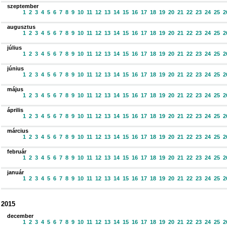
szeptember
1
2
3
4
5
6
7
8
9
10
11
12
13
14
15
16
17
18
19
20
21
22
23
24
25
2
augusztus
1
2
3
4
5
6
7
8
9
10
11
12
13
14
15
16
17
18
19
20
21
22
23
24
25
2
július
1
2
3
4
5
6
7
8
9
10
11
12
13
14
15
16
17
18
19
20
21
22
23
24
25
2
június
1
2
3
4
5
6
7
8
9
10
11
12
13
14
15
16
17
18
19
20
21
22
23
24
25
2
május
1
2
3
4
5
6
7
8
9
10
11
12
13
14
15
16
17
18
19
20
21
22
23
24
25
2
április
1
2
3
4
5
6
7
8
9
10
11
12
13
14
15
16
17
18
19
20
21
22
23
24
25
2
március
1
2
3
4
5
6
7
8
9
10
11
12
13
14
15
16
17
18
19
20
21
22
23
24
25
2
február
1
2
3
4
5
6
7
8
9
10
11
12
13
14
15
16
17
18
19
20
21
22
23
24
25
2
január
1
2
3
4
5
6
7
8
9
10
11
12
13
14
15
16
17
18
19
20
21
22
23
24
25
2
2015
december
1
2
3
4
5
6
7
8
9
10
11
12
13
14
15
16
17
18
19
20
21
22
23
24
25
2