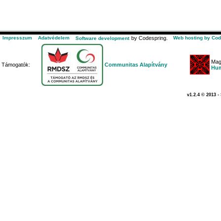
Impresszum
Adatvédelem
by Codespring.
Web hosting by Cod
Software development
Mag
Támogatók:
Communitas Alapítvány
Hum
v1.2.4 © 2013 -