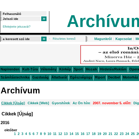
Archívu
Elfelejtette jelszavát?
Magunkról
|
Kapcsolat
|
M
Részletes kereső
Napirenden
Kult-Túra
Vélemény
Körkép
Sport
Mozaik
Hirdetés/Reklám
Oper
Számítástechnika
Gazdaság
Állatbarát
Egészségügy
Riport
Decibel
Motorház
Archívum
Cikkek [Újság]
|
Cikkek [Web]
|
Gyorshírek
|
Az Ön híre
|
2007. november 5. előtt
|
Dig
Cikkek [Újság]
2016
október
1
2
3
4
5
6
7
8
9
10
11
12
13
14
15
16
17
18
19
20
21
22
23
24
25
2