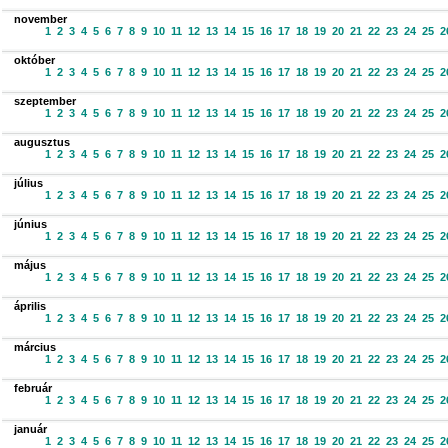
november
1
2
3
4
5
6
7
8
9
10
11
12
13
14
15
16
17
18
19
20
21
22
23
24
25
2
október
1
2
3
4
5
6
7
8
9
10
11
12
13
14
15
16
17
18
19
20
21
22
23
24
25
2
szeptember
1
2
3
4
5
6
7
8
9
10
11
12
13
14
15
16
17
18
19
20
21
22
23
24
25
2
augusztus
1
2
3
4
5
6
7
8
9
10
11
12
13
14
15
16
17
18
19
20
21
22
23
24
25
2
július
1
2
3
4
5
6
7
8
9
10
11
12
13
14
15
16
17
18
19
20
21
22
23
24
25
2
június
1
2
3
4
5
6
7
8
9
10
11
12
13
14
15
16
17
18
19
20
21
22
23
24
25
2
május
1
2
3
4
5
6
7
8
9
10
11
12
13
14
15
16
17
18
19
20
21
22
23
24
25
2
április
1
2
3
4
5
6
7
8
9
10
11
12
13
14
15
16
17
18
19
20
21
22
23
24
25
2
március
1
2
3
4
5
6
7
8
9
10
11
12
13
14
15
16
17
18
19
20
21
22
23
24
25
2
február
1
2
3
4
5
6
7
8
9
10
11
12
13
14
15
16
17
18
19
20
21
22
23
24
25
2
január
1
2
3
4
5
6
7
8
9
10
11
12
13
14
15
16
17
18
19
20
21
22
23
24
25
2