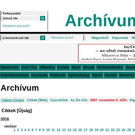
Archívu
Elfelejtette jelszavát?
Magunkról
|
Kapcsolat
|
M
Részletes kereső
Napirenden
Kult-Túra
Vélemény
Körkép
Sport
Mozaik
Hirdetés/Reklám
Oper
Számítástechnika
Gazdaság
Állatbarát
Egészségügy
Riport
Decibel
Motorház
Archívum
Cikkek [Újság]
|
Cikkek [Web]
|
Gyorshírek
|
Az Ön híre
|
2007. november 5. előtt
|
Dig
Cikkek [Újság]
2016
október
1
2
3
4
5
6
7
8
9
10
11
12
13
14
15
16
17
18
19
20
21
22
23
24
25
2