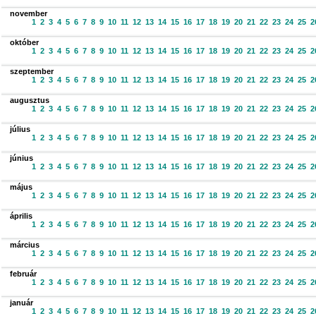
november
1
2
3
4
5
6
7
8
9
10
11
12
13
14
15
16
17
18
19
20
21
22
23
24
25
2
október
1
2
3
4
5
6
7
8
9
10
11
12
13
14
15
16
17
18
19
20
21
22
23
24
25
2
szeptember
1
2
3
4
5
6
7
8
9
10
11
12
13
14
15
16
17
18
19
20
21
22
23
24
25
2
augusztus
1
2
3
4
5
6
7
8
9
10
11
12
13
14
15
16
17
18
19
20
21
22
23
24
25
2
július
1
2
3
4
5
6
7
8
9
10
11
12
13
14
15
16
17
18
19
20
21
22
23
24
25
2
június
1
2
3
4
5
6
7
8
9
10
11
12
13
14
15
16
17
18
19
20
21
22
23
24
25
2
május
1
2
3
4
5
6
7
8
9
10
11
12
13
14
15
16
17
18
19
20
21
22
23
24
25
2
április
1
2
3
4
5
6
7
8
9
10
11
12
13
14
15
16
17
18
19
20
21
22
23
24
25
2
március
1
2
3
4
5
6
7
8
9
10
11
12
13
14
15
16
17
18
19
20
21
22
23
24
25
2
február
1
2
3
4
5
6
7
8
9
10
11
12
13
14
15
16
17
18
19
20
21
22
23
24
25
2
január
1
2
3
4
5
6
7
8
9
10
11
12
13
14
15
16
17
18
19
20
21
22
23
24
25
2