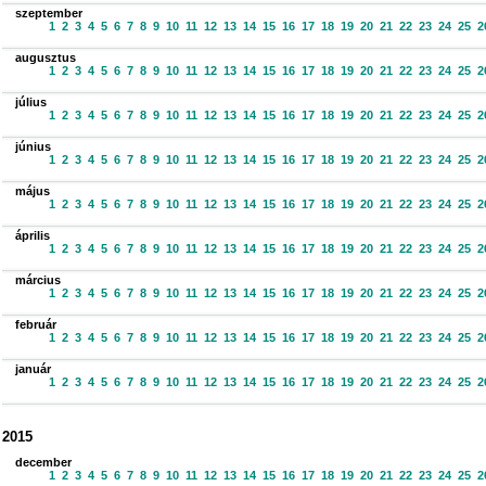
szeptember
1
2
3
4
5
6
7
8
9
10
11
12
13
14
15
16
17
18
19
20
21
22
23
24
25
2
augusztus
1
2
3
4
5
6
7
8
9
10
11
12
13
14
15
16
17
18
19
20
21
22
23
24
25
2
július
1
2
3
4
5
6
7
8
9
10
11
12
13
14
15
16
17
18
19
20
21
22
23
24
25
2
június
1
2
3
4
5
6
7
8
9
10
11
12
13
14
15
16
17
18
19
20
21
22
23
24
25
2
május
1
2
3
4
5
6
7
8
9
10
11
12
13
14
15
16
17
18
19
20
21
22
23
24
25
2
április
1
2
3
4
5
6
7
8
9
10
11
12
13
14
15
16
17
18
19
20
21
22
23
24
25
2
március
1
2
3
4
5
6
7
8
9
10
11
12
13
14
15
16
17
18
19
20
21
22
23
24
25
2
február
1
2
3
4
5
6
7
8
9
10
11
12
13
14
15
16
17
18
19
20
21
22
23
24
25
2
január
1
2
3
4
5
6
7
8
9
10
11
12
13
14
15
16
17
18
19
20
21
22
23
24
25
2
2015
december
1
2
3
4
5
6
7
8
9
10
11
12
13
14
15
16
17
18
19
20
21
22
23
24
25
2