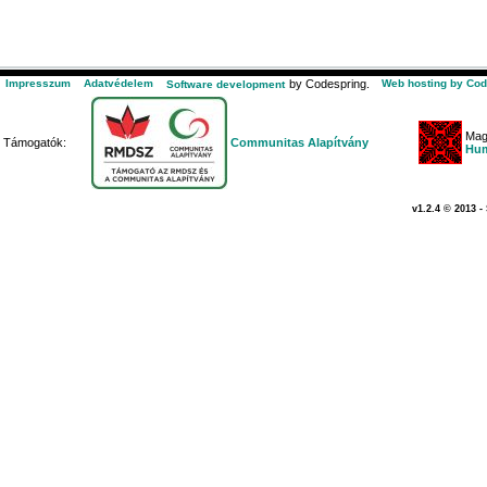
Impresszum
Adatvédelem
by Codespring.
Web hosting by Cod
Software development
Mag
Támogatók:
Communitas Alapítvány
Hum
v1.2.4 © 2013 -