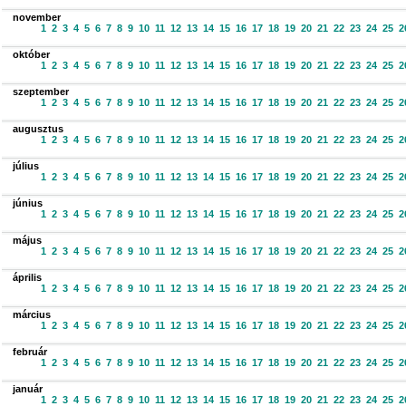
november
1
2
3
4
5
6
7
8
9
10
11
12
13
14
15
16
17
18
19
20
21
22
23
24
25
2
október
1
2
3
4
5
6
7
8
9
10
11
12
13
14
15
16
17
18
19
20
21
22
23
24
25
2
szeptember
1
2
3
4
5
6
7
8
9
10
11
12
13
14
15
16
17
18
19
20
21
22
23
24
25
2
augusztus
1
2
3
4
5
6
7
8
9
10
11
12
13
14
15
16
17
18
19
20
21
22
23
24
25
2
július
1
2
3
4
5
6
7
8
9
10
11
12
13
14
15
16
17
18
19
20
21
22
23
24
25
2
június
1
2
3
4
5
6
7
8
9
10
11
12
13
14
15
16
17
18
19
20
21
22
23
24
25
2
május
1
2
3
4
5
6
7
8
9
10
11
12
13
14
15
16
17
18
19
20
21
22
23
24
25
2
április
1
2
3
4
5
6
7
8
9
10
11
12
13
14
15
16
17
18
19
20
21
22
23
24
25
2
március
1
2
3
4
5
6
7
8
9
10
11
12
13
14
15
16
17
18
19
20
21
22
23
24
25
2
február
1
2
3
4
5
6
7
8
9
10
11
12
13
14
15
16
17
18
19
20
21
22
23
24
25
2
január
1
2
3
4
5
6
7
8
9
10
11
12
13
14
15
16
17
18
19
20
21
22
23
24
25
2