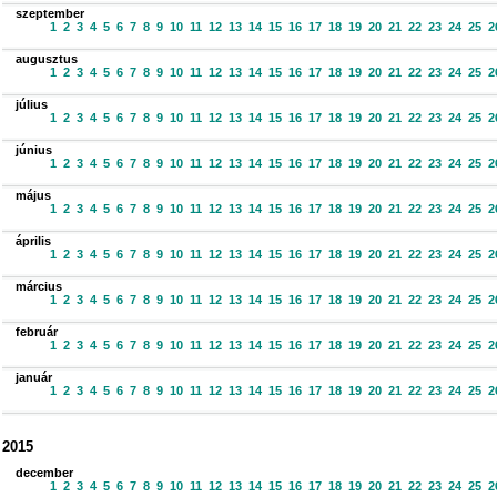
szeptember
1
2
3
4
5
6
7
8
9
10
11
12
13
14
15
16
17
18
19
20
21
22
23
24
25
2
augusztus
1
2
3
4
5
6
7
8
9
10
11
12
13
14
15
16
17
18
19
20
21
22
23
24
25
2
július
1
2
3
4
5
6
7
8
9
10
11
12
13
14
15
16
17
18
19
20
21
22
23
24
25
2
június
1
2
3
4
5
6
7
8
9
10
11
12
13
14
15
16
17
18
19
20
21
22
23
24
25
2
május
1
2
3
4
5
6
7
8
9
10
11
12
13
14
15
16
17
18
19
20
21
22
23
24
25
2
április
1
2
3
4
5
6
7
8
9
10
11
12
13
14
15
16
17
18
19
20
21
22
23
24
25
2
március
1
2
3
4
5
6
7
8
9
10
11
12
13
14
15
16
17
18
19
20
21
22
23
24
25
2
február
1
2
3
4
5
6
7
8
9
10
11
12
13
14
15
16
17
18
19
20
21
22
23
24
25
2
január
1
2
3
4
5
6
7
8
9
10
11
12
13
14
15
16
17
18
19
20
21
22
23
24
25
2
2015
december
1
2
3
4
5
6
7
8
9
10
11
12
13
14
15
16
17
18
19
20
21
22
23
24
25
2