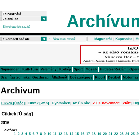
Archívu
Elfelejtette jelszavát?
Magunkról
|
Kapcsolat
|
M
Részletes kereső
Napirenden
Kult-Túra
Vélemény
Körkép
Sport
Mozaik
Hirdetés/Reklám
Oper
Számítástechnika
Gazdaság
Állatbarát
Egészségügy
Riport
Decibel
Motorház
Archívum
Cikkek [Újság]
|
Cikkek [Web]
|
Gyorshírek
|
Az Ön híre
|
2007. november 5. előtt
|
Dig
Cikkek [Újság]
2016
október
1
2
3
4
5
6
7
8
9
10
11
12
13
14
15
16
17
18
19
20
21
22
23
24
25
2