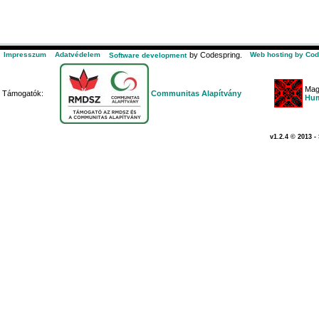
Impresszum
Adatvédelem
by Codespring.
Web hosting by Cod
Software development
Mag
Támogatók:
Communitas Alapítvány
Hum
v1.2.4 © 2013 -