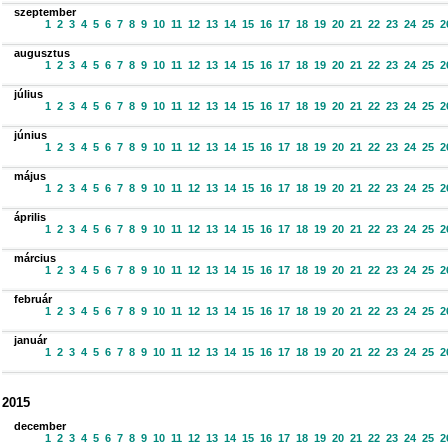
szeptember
1
2
3
4
5
6
7
8
9
10
11
12
13
14
15
16
17
18
19
20
21
22
23
24
25
2
augusztus
1
2
3
4
5
6
7
8
9
10
11
12
13
14
15
16
17
18
19
20
21
22
23
24
25
2
július
1
2
3
4
5
6
7
8
9
10
11
12
13
14
15
16
17
18
19
20
21
22
23
24
25
2
június
1
2
3
4
5
6
7
8
9
10
11
12
13
14
15
16
17
18
19
20
21
22
23
24
25
2
május
1
2
3
4
5
6
7
8
9
10
11
12
13
14
15
16
17
18
19
20
21
22
23
24
25
2
április
1
2
3
4
5
6
7
8
9
10
11
12
13
14
15
16
17
18
19
20
21
22
23
24
25
2
március
1
2
3
4
5
6
7
8
9
10
11
12
13
14
15
16
17
18
19
20
21
22
23
24
25
2
február
1
2
3
4
5
6
7
8
9
10
11
12
13
14
15
16
17
18
19
20
21
22
23
24
25
2
január
1
2
3
4
5
6
7
8
9
10
11
12
13
14
15
16
17
18
19
20
21
22
23
24
25
2
2015
december
1
2
3
4
5
6
7
8
9
10
11
12
13
14
15
16
17
18
19
20
21
22
23
24
25
2