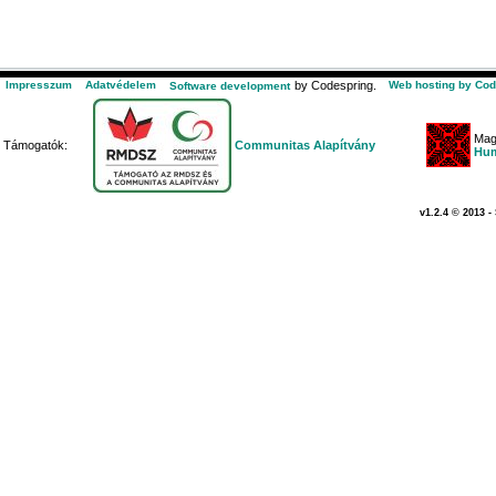
Impresszum
Adatvédelem
by Codespring.
Web hosting by Cod
Software development
Mag
Támogatók:
Communitas Alapítvány
Hum
v1.2.4 © 2013 -