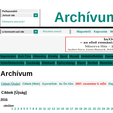
Archívu
Elfelejtette jelszavát?
Magunkról
|
Kapcsolat
|
M
Részletes kereső
Napirenden
Kult-Túra
Vélemény
Körkép
Sport
Mozaik
Hirdetés/Reklám
Oper
Számítástechnika
Gazdaság
Állatbarát
Egészségügy
Riport
Decibel
Motorház
Archívum
Cikkek [Újság]
|
Cikkek [Web]
|
Gyorshírek
|
Az Ön híre
|
2007. november 5. előtt
|
Dig
Cikkek [Újság]
2016
október
1
2
3
4
5
6
7
8
9
10
11
12
13
14
15
16
17
18
19
20
21
22
23
24
25
2