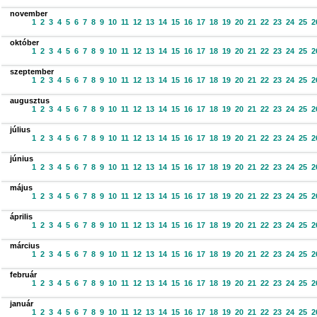
november
1
2
3
4
5
6
7
8
9
10
11
12
13
14
15
16
17
18
19
20
21
22
23
24
25
2
október
1
2
3
4
5
6
7
8
9
10
11
12
13
14
15
16
17
18
19
20
21
22
23
24
25
2
szeptember
1
2
3
4
5
6
7
8
9
10
11
12
13
14
15
16
17
18
19
20
21
22
23
24
25
2
augusztus
1
2
3
4
5
6
7
8
9
10
11
12
13
14
15
16
17
18
19
20
21
22
23
24
25
2
július
1
2
3
4
5
6
7
8
9
10
11
12
13
14
15
16
17
18
19
20
21
22
23
24
25
2
június
1
2
3
4
5
6
7
8
9
10
11
12
13
14
15
16
17
18
19
20
21
22
23
24
25
2
május
1
2
3
4
5
6
7
8
9
10
11
12
13
14
15
16
17
18
19
20
21
22
23
24
25
2
április
1
2
3
4
5
6
7
8
9
10
11
12
13
14
15
16
17
18
19
20
21
22
23
24
25
2
március
1
2
3
4
5
6
7
8
9
10
11
12
13
14
15
16
17
18
19
20
21
22
23
24
25
2
február
1
2
3
4
5
6
7
8
9
10
11
12
13
14
15
16
17
18
19
20
21
22
23
24
25
2
január
1
2
3
4
5
6
7
8
9
10
11
12
13
14
15
16
17
18
19
20
21
22
23
24
25
2