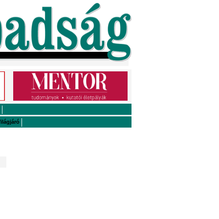
ilágjáró