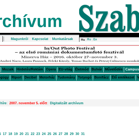
rchívum
Magunkról
|
Kapcsolat
|
Munkatársak
Ro
En
Hu
Mozaik
Hirdetés/Reklám
Opera
EU-világ
Életmód
Bulvár
Művelődés
Campus
égügy
Riport
Decibel
Motorház
Tudomány
Totyogó
Bonifácz
Élő emlékezet
V
híre
|
2007. november 5. előtt
|
Digitalizált archívum
6
17
18
19
20
21
22
23
24
25
26
27
28
29
30
31