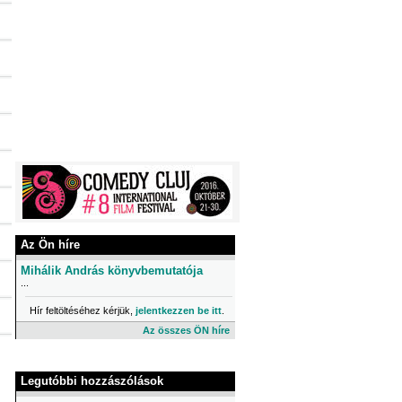
Az Ön híre
Mihálik András könyvbemutatója
...
Hír feltöltéséhez kérjük,
jelentkezzen be itt
.
Az összes ÖN híre
Legutóbbi hozzászólások