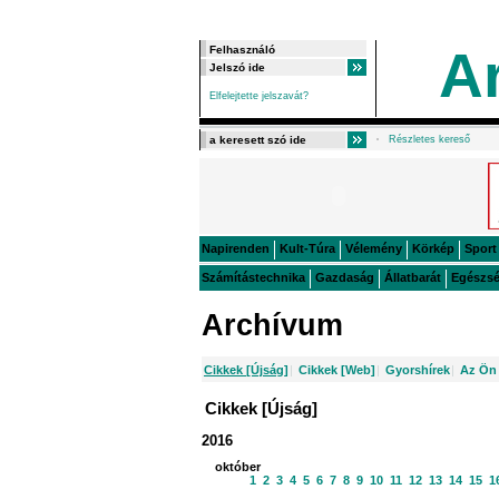
A
Elfelejtette jelszavát?
Részletes kereső
Napirenden
Kult-Túra
Vélemény
Körkép
Sport
Számítástechnika
Gazdaság
Állatbarát
Egészs
Archívum
Cikkek [Újság]
|
Cikkek [Web]
|
Gyorshírek
|
Az Ön 
Cikkek [Újság]
2016
október
1
2
3
4
5
6
7
8
9
10
11
12
13
14
15
1