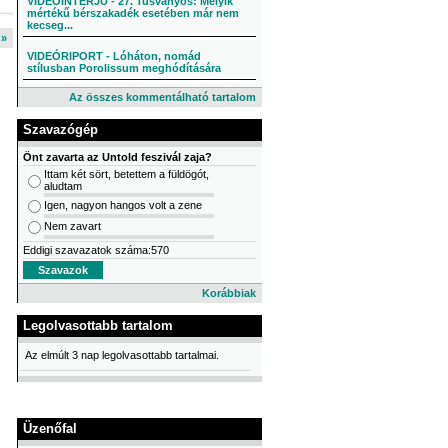
VIDEÓINTERJÚ - 27. Tusványos: Melyik
mértékű bérszakadék esetében már nem
kecseg...
l »
VIDEÓRIPORT - Lóháton, nomád
stílusban Porolissum meghódítására
Az összes kommentálható tartalom
Szavazógép
Önt zavarta az Untold feszivál zaja?
Ittam két sört, betettem a füldögót,
aludtam
Igen, nagyon hangos volt a zene
Nem zavart
Eddigi szavazatok száma:570
Korábbiak
Legolvasottabb tartalom
Az elmúlt 3 nap legolvasottabb tartalmai.
Üzenőfal