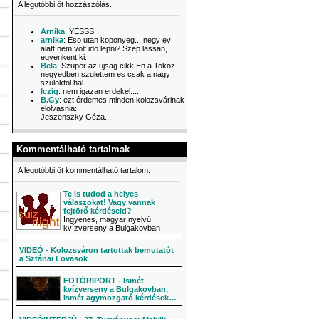
A legutóbbi öt hozzászólás.
Arnika
: YESSS!
arnika
: Eso utan koponyeg... negy ev
alatt nem volt ido lepni? Szep lassan,
egyenkent ki...
Bela
: Szuper az ujsag cikk.En a Tokoz
negyedben szulettem es csak a nagy
szuloktol hal...
Iczig
: nem igazan erdekel....
B.Gy
: ezt érdemes minden kolozsvárinak
elolvasnia:
Jeszenszky Géza...
Kommentálható tartalmak
A legutóbbi öt kommentálható tartalom.
Te is tudod a helyes
válaszokat! Vagy vannak
fejtörő kérdéseid?
Ingyenes, magyar nyelvű
kvízverseny a Bulgakovban
VIDEÓ - Kolozsváron tartottak bemutatót
a Sztánai Lovasok
FOTÓRIPORT - Ismét
kvízverseny a Bulgakovban,
ismét agymozgató kérdések…