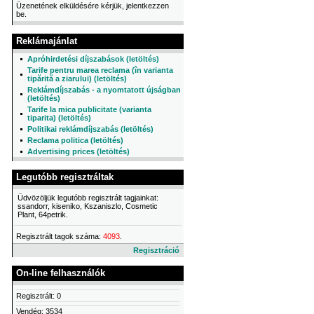
Üzenetének elküldésére kérjük, jelentkezzen
be.
Reklámajánlat
Apróhirdetési díjszabások (letöltés)
Tarife pentru marea reclama (în varianta
tipărită a ziarului) (letöltés)
Reklámdíjszabás - a nyomtatott újságban
(letöltés)
Tarife la mica publicitate (varianta
tiparita) (letöltés)
Politikai reklámdíjszabás (letöltés)
Reclama politica (letöltés)
Advertising prices (letöltés)
Legutóbb regisztráltak
Üdvözöljük legutóbb regisztrált tagjainkat:
ssandorr, kiseniko, Kszaniszlo, Cosmetic
Plant, 64petrik.
Regisztrált tagok száma:
4093
.
Regisztráció
On-line felhasználók
Regisztrált: 0
Vendég: 3534