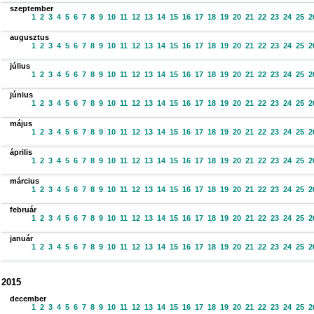
szeptember
1
2
3
4
5
6
7
8
9
10
11
12
13
14
15
16
17
18
19
20
21
22
23
24
25
2
augusztus
1
2
3
4
5
6
7
8
9
10
11
12
13
14
15
16
17
18
19
20
21
22
23
24
25
2
július
1
2
3
4
5
6
7
8
9
10
11
12
13
14
15
16
17
18
19
20
21
22
23
24
25
2
június
1
2
3
4
5
6
7
8
9
10
11
12
13
14
15
16
17
18
19
20
21
22
23
24
25
2
május
1
2
3
4
5
6
7
8
9
10
11
12
13
14
15
16
17
18
19
20
21
22
23
24
25
2
április
1
2
3
4
5
6
7
8
9
10
11
12
13
14
15
16
17
18
19
20
21
22
23
24
25
2
március
1
2
3
4
5
6
7
8
9
10
11
12
13
14
15
16
17
18
19
20
21
22
23
24
25
2
február
1
2
3
4
5
6
7
8
9
10
11
12
13
14
15
16
17
18
19
20
21
22
23
24
25
2
január
1
2
3
4
5
6
7
8
9
10
11
12
13
14
15
16
17
18
19
20
21
22
23
24
25
2
2015
december
1
2
3
4
5
6
7
8
9
10
11
12
13
14
15
16
17
18
19
20
21
22
23
24
25
2