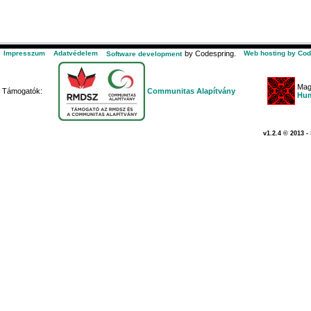
Impresszum
Adatvédelem
by Codespring.
Web hosting by Cod
Software development
Mag
Támogatók:
Communitas Alapítvány
Hum
v1.2.4 © 2013 -