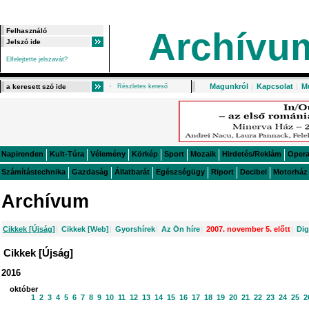
Archívu
Elfelejtette jelszavát?
Magunkról
|
Kapcsolat
|
M
Részletes kereső
Napirenden
Kult-Túra
Vélemény
Körkép
Sport
Mozaik
Hirdetés/Reklám
Oper
Számítástechnika
Gazdaság
Állatbarát
Egészségügy
Riport
Decibel
Motorház
Archívum
Cikkek [Újság]
|
Cikkek [Web]
|
Gyorshírek
|
Az Ön híre
|
2007. november 5. előtt
|
Dig
Cikkek [Újság]
2016
október
1
2
3
4
5
6
7
8
9
10
11
12
13
14
15
16
17
18
19
20
21
22
23
24
25
2