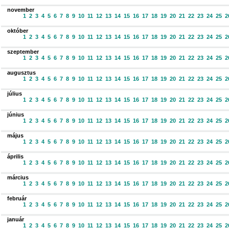
november
1
2
3
4
5
6
7
8
9
10
11
12
13
14
15
16
17
18
19
20
21
22
23
24
25
2
október
1
2
3
4
5
6
7
8
9
10
11
12
13
14
15
16
17
18
19
20
21
22
23
24
25
2
szeptember
1
2
3
4
5
6
7
8
9
10
11
12
13
14
15
16
17
18
19
20
21
22
23
24
25
2
augusztus
1
2
3
4
5
6
7
8
9
10
11
12
13
14
15
16
17
18
19
20
21
22
23
24
25
2
július
1
2
3
4
5
6
7
8
9
10
11
12
13
14
15
16
17
18
19
20
21
22
23
24
25
2
június
1
2
3
4
5
6
7
8
9
10
11
12
13
14
15
16
17
18
19
20
21
22
23
24
25
2
május
1
2
3
4
5
6
7
8
9
10
11
12
13
14
15
16
17
18
19
20
21
22
23
24
25
2
április
1
2
3
4
5
6
7
8
9
10
11
12
13
14
15
16
17
18
19
20
21
22
23
24
25
2
március
1
2
3
4
5
6
7
8
9
10
11
12
13
14
15
16
17
18
19
20
21
22
23
24
25
2
február
1
2
3
4
5
6
7
8
9
10
11
12
13
14
15
16
17
18
19
20
21
22
23
24
25
2
január
1
2
3
4
5
6
7
8
9
10
11
12
13
14
15
16
17
18
19
20
21
22
23
24
25
2