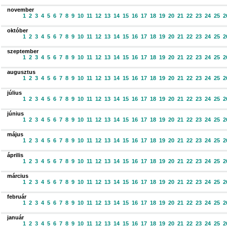
november
1
2
3
4
5
6
7
8
9
10
11
12
13
14
15
16
17
18
19
20
21
22
23
24
25
2
október
1
2
3
4
5
6
7
8
9
10
11
12
13
14
15
16
17
18
19
20
21
22
23
24
25
2
szeptember
1
2
3
4
5
6
7
8
9
10
11
12
13
14
15
16
17
18
19
20
21
22
23
24
25
2
augusztus
1
2
3
4
5
6
7
8
9
10
11
12
13
14
15
16
17
18
19
20
21
22
23
24
25
2
július
1
2
3
4
5
6
7
8
9
10
11
12
13
14
15
16
17
18
19
20
21
22
23
24
25
2
június
1
2
3
4
5
6
7
8
9
10
11
12
13
14
15
16
17
18
19
20
21
22
23
24
25
2
május
1
2
3
4
5
6
7
8
9
10
11
12
13
14
15
16
17
18
19
20
21
22
23
24
25
2
április
1
2
3
4
5
6
7
8
9
10
11
12
13
14
15
16
17
18
19
20
21
22
23
24
25
2
március
1
2
3
4
5
6
7
8
9
10
11
12
13
14
15
16
17
18
19
20
21
22
23
24
25
2
február
1
2
3
4
5
6
7
8
9
10
11
12
13
14
15
16
17
18
19
20
21
22
23
24
25
2
január
1
2
3
4
5
6
7
8
9
10
11
12
13
14
15
16
17
18
19
20
21
22
23
24
25
2