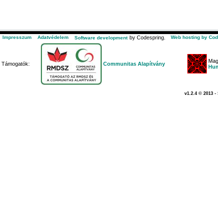
Impresszum
Adatvédelem
by Codespring.
Web hosting by Cod
Software development
Mag
Támogatók:
Communitas Alapítvány
Hum
v1.2.4 © 2013 -