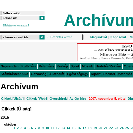
Archívu
Elfelejtette jelszavát?
Magunkról
|
Kapcsolat
|
M
Részletes kereső
Napirenden
Kult-Túra
Vélemény
Körkép
Sport
Mozaik
Hirdetés/Reklám
Oper
Számítástechnika
Gazdaság
Állatbarát
Egészségügy
Riport
Decibel
Motorház
Archívum
Cikkek [Újság]
|
Cikkek [Web]
|
Gyorshírek
|
Az Ön híre
|
2007. november 5. előtt
|
Dig
Cikkek [Újság]
2016
október
1
2
3
4
5
6
7
8
9
10
11
12
13
14
15
16
17
18
19
20
21
22
23
24
25
2