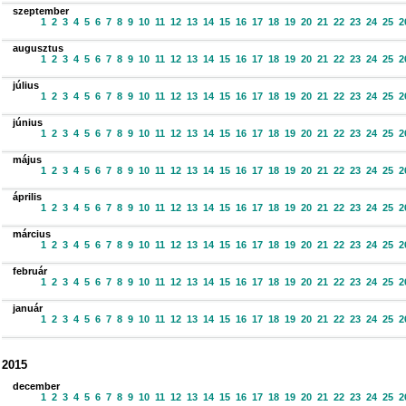
szeptember
1
2
3
4
5
6
7
8
9
10
11
12
13
14
15
16
17
18
19
20
21
22
23
24
25
2
augusztus
1
2
3
4
5
6
7
8
9
10
11
12
13
14
15
16
17
18
19
20
21
22
23
24
25
2
július
1
2
3
4
5
6
7
8
9
10
11
12
13
14
15
16
17
18
19
20
21
22
23
24
25
2
június
1
2
3
4
5
6
7
8
9
10
11
12
13
14
15
16
17
18
19
20
21
22
23
24
25
2
május
1
2
3
4
5
6
7
8
9
10
11
12
13
14
15
16
17
18
19
20
21
22
23
24
25
2
április
1
2
3
4
5
6
7
8
9
10
11
12
13
14
15
16
17
18
19
20
21
22
23
24
25
2
március
1
2
3
4
5
6
7
8
9
10
11
12
13
14
15
16
17
18
19
20
21
22
23
24
25
2
február
1
2
3
4
5
6
7
8
9
10
11
12
13
14
15
16
17
18
19
20
21
22
23
24
25
2
január
1
2
3
4
5
6
7
8
9
10
11
12
13
14
15
16
17
18
19
20
21
22
23
24
25
2
2015
december
1
2
3
4
5
6
7
8
9
10
11
12
13
14
15
16
17
18
19
20
21
22
23
24
25
2