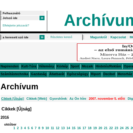
Archívu
Elfelejtette jelszavát?
Magunkról
|
Kapcsolat
|
M
Részletes kereső
Napirenden
Kult-Túra
Vélemény
Körkép
Sport
Mozaik
Hirdetés/Reklám
Oper
Számítástechnika
Gazdaság
Állatbarát
Egészségügy
Riport
Decibel
Motorház
Archívum
Cikkek [Újság]
|
Cikkek [Web]
|
Gyorshírek
|
Az Ön híre
|
2007. november 5. előtt
|
Dig
Cikkek [Újság]
2016
október
1
2
3
4
5
6
7
8
9
10
11
12
13
14
15
16
17
18
19
20
21
22
23
24
25
2