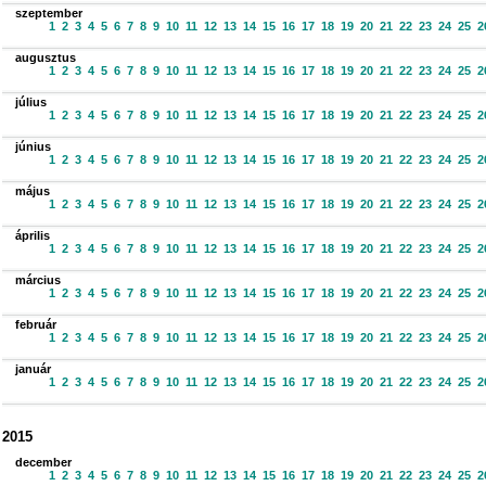
szeptember
1
2
3
4
5
6
7
8
9
10
11
12
13
14
15
16
17
18
19
20
21
22
23
24
25
2
augusztus
1
2
3
4
5
6
7
8
9
10
11
12
13
14
15
16
17
18
19
20
21
22
23
24
25
2
július
1
2
3
4
5
6
7
8
9
10
11
12
13
14
15
16
17
18
19
20
21
22
23
24
25
2
június
1
2
3
4
5
6
7
8
9
10
11
12
13
14
15
16
17
18
19
20
21
22
23
24
25
2
május
1
2
3
4
5
6
7
8
9
10
11
12
13
14
15
16
17
18
19
20
21
22
23
24
25
2
április
1
2
3
4
5
6
7
8
9
10
11
12
13
14
15
16
17
18
19
20
21
22
23
24
25
2
március
1
2
3
4
5
6
7
8
9
10
11
12
13
14
15
16
17
18
19
20
21
22
23
24
25
2
február
1
2
3
4
5
6
7
8
9
10
11
12
13
14
15
16
17
18
19
20
21
22
23
24
25
2
január
1
2
3
4
5
6
7
8
9
10
11
12
13
14
15
16
17
18
19
20
21
22
23
24
25
2
2015
december
1
2
3
4
5
6
7
8
9
10
11
12
13
14
15
16
17
18
19
20
21
22
23
24
25
2