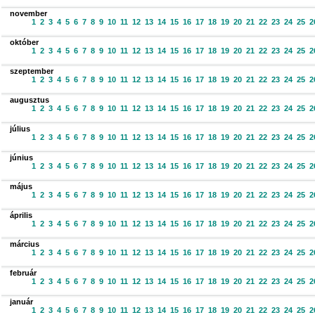
november
1
2
3
4
5
6
7
8
9
10
11
12
13
14
15
16
17
18
19
20
21
22
23
24
25
2
október
1
2
3
4
5
6
7
8
9
10
11
12
13
14
15
16
17
18
19
20
21
22
23
24
25
2
szeptember
1
2
3
4
5
6
7
8
9
10
11
12
13
14
15
16
17
18
19
20
21
22
23
24
25
2
augusztus
1
2
3
4
5
6
7
8
9
10
11
12
13
14
15
16
17
18
19
20
21
22
23
24
25
2
július
1
2
3
4
5
6
7
8
9
10
11
12
13
14
15
16
17
18
19
20
21
22
23
24
25
2
június
1
2
3
4
5
6
7
8
9
10
11
12
13
14
15
16
17
18
19
20
21
22
23
24
25
2
május
1
2
3
4
5
6
7
8
9
10
11
12
13
14
15
16
17
18
19
20
21
22
23
24
25
2
április
1
2
3
4
5
6
7
8
9
10
11
12
13
14
15
16
17
18
19
20
21
22
23
24
25
2
március
1
2
3
4
5
6
7
8
9
10
11
12
13
14
15
16
17
18
19
20
21
22
23
24
25
2
február
1
2
3
4
5
6
7
8
9
10
11
12
13
14
15
16
17
18
19
20
21
22
23
24
25
2
január
1
2
3
4
5
6
7
8
9
10
11
12
13
14
15
16
17
18
19
20
21
22
23
24
25
2