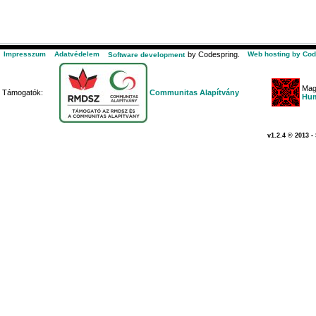
Impresszum
Adatvédelem
by Codespring.
Web hosting by Cod
Software development
Mag
Támogatók:
Communitas Alapítvány
Hum
v1.2.4 © 2013 -