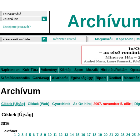
Archívu
Elfelejtette jelszavát?
Magunkról
|
Kapcsolat
|
M
Részletes kereső
Napirenden
Kult-Túra
Vélemény
Körkép
Sport
Mozaik
Hirdetés/Reklám
Oper
Számítástechnika
Gazdaság
Állatbarát
Egészségügy
Riport
Decibel
Motorház
Archívum
Cikkek [Újság]
|
Cikkek [Web]
|
Gyorshírek
|
Az Ön híre
|
2007. november 5. előtt
|
Dig
Cikkek [Újság]
2016
október
1
2
3
4
5
6
7
8
9
10
11
12
13
14
15
16
17
18
19
20
21
22
23
24
25
2