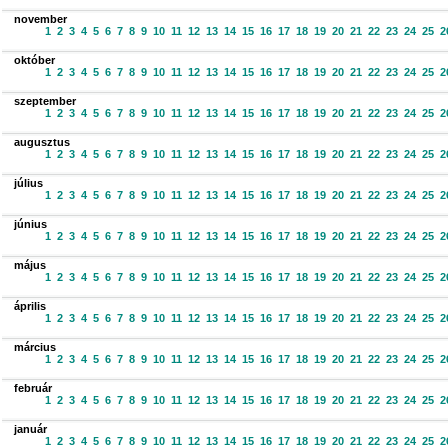
november
1
2
3
4
5
6
7
8
9
10
11
12
13
14
15
16
17
18
19
20
21
22
23
24
25
2
október
1
2
3
4
5
6
7
8
9
10
11
12
13
14
15
16
17
18
19
20
21
22
23
24
25
2
szeptember
1
2
3
4
5
6
7
8
9
10
11
12
13
14
15
16
17
18
19
20
21
22
23
24
25
2
augusztus
1
2
3
4
5
6
7
8
9
10
11
12
13
14
15
16
17
18
19
20
21
22
23
24
25
2
július
1
2
3
4
5
6
7
8
9
10
11
12
13
14
15
16
17
18
19
20
21
22
23
24
25
2
június
1
2
3
4
5
6
7
8
9
10
11
12
13
14
15
16
17
18
19
20
21
22
23
24
25
2
május
1
2
3
4
5
6
7
8
9
10
11
12
13
14
15
16
17
18
19
20
21
22
23
24
25
2
április
1
2
3
4
5
6
7
8
9
10
11
12
13
14
15
16
17
18
19
20
21
22
23
24
25
2
március
1
2
3
4
5
6
7
8
9
10
11
12
13
14
15
16
17
18
19
20
21
22
23
24
25
2
február
1
2
3
4
5
6
7
8
9
10
11
12
13
14
15
16
17
18
19
20
21
22
23
24
25
2
január
1
2
3
4
5
6
7
8
9
10
11
12
13
14
15
16
17
18
19
20
21
22
23
24
25
2