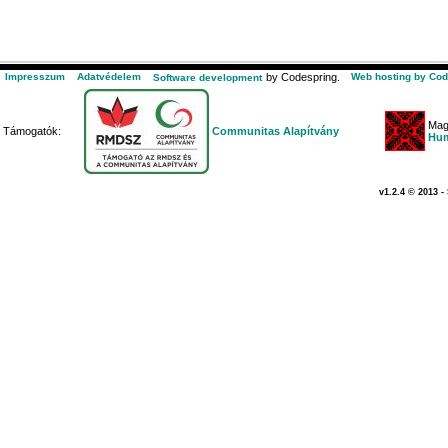
Impresszum
Adatvédelem
by Codespring.
Web hosting by Cod
Software development
Mag
Támogatók:
Communitas Alapítvány
Hum
v1.2.4 © 2013 -