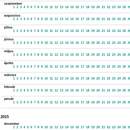
szeptember
1
2
3
4
5
6
7
8
9
10
11
12
13
14
15
16
17
18
19
20
21
22
23
24
25
2
augusztus
1
2
3
4
5
6
7
8
9
10
11
12
13
14
15
16
17
18
19
20
21
22
23
24
25
2
július
1
2
3
4
5
6
7
8
9
10
11
12
13
14
15
16
17
18
19
20
21
22
23
24
25
2
június
1
2
3
4
5
6
7
8
9
10
11
12
13
14
15
16
17
18
19
20
21
22
23
24
25
2
május
1
2
3
4
5
6
7
8
9
10
11
12
13
14
15
16
17
18
19
20
21
22
23
24
25
2
április
1
2
3
4
5
6
7
8
9
10
11
12
13
14
15
16
17
18
19
20
21
22
23
24
25
2
március
1
2
3
4
5
6
7
8
9
10
11
12
13
14
15
16
17
18
19
20
21
22
23
24
25
2
február
1
2
3
4
5
6
7
8
9
10
11
12
13
14
15
16
17
18
19
20
21
22
23
24
25
2
január
1
2
3
4
5
6
7
8
9
10
11
12
13
14
15
16
17
18
19
20
21
22
23
24
25
2
2015
december
1
2
3
4
5
6
7
8
9
10
11
12
13
14
15
16
17
18
19
20
21
22
23
24
25
2