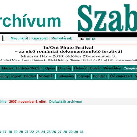
rchívum
Magunkról
|
Kapcsolat
|
Munkatársak
Ro
En
Hu
Mozaik
Hirdetés/Reklám
Opera
EU-világ
Életmód
Bulvár
Művelődés
Campus
égügy
Riport
Decibel
Motorház
Tudomány
Totyogó
Bonifácz
Élő emlékezet
V
híre
|
2007. november 5. előtt
|
Digitalizált archívum
6
17
18
19
20
21
22
23
24
25
26
27
28
29
30
31