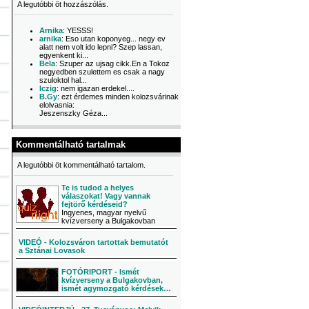
A legutóbbi öt hozzászólás.
Arnika
: YESSS!
arnika
: Eso utan koponyeg... negy ev
alatt nem volt ido lepni? Szep lassan,
egyenkent ki...
Bela
: Szuper az ujsag cikk.En a Tokoz
negyedben szulettem es csak a nagy
szuloktol hal...
Iczig
: nem igazan erdekel....
B.Gy
: ezt érdemes minden kolozsvárinak
elolvasnia:
Jeszenszky Géza...
Kommentálható tartalmak
A legutóbbi öt kommentálható tartalom.
Te is tudod a helyes
válaszokat! Vagy vannak
fejtörő kérdéseid?
Ingyenes, magyar nyelvű
kvízverseny a Bulgakovban
VIDEÓ - Kolozsváron tartottak bemutatót
a Sztánai Lovasok
FOTÓRIPORT - Ismét
kvízverseny a Bulgakovban,
ismét agymozgató kérdések…