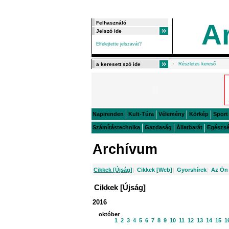
A
Elfelejtette jelszavát?
Részletes kereső
Napirenden
Kult-Túra
Vélemény
Körkép
Sport
Számítástechnika
Gazdaság
Állatbarát
Egészs
Archívum
Cikkek [Újság]
|
Cikkek [Web]
|
Gyorshírek
|
Az Ön 
Cikkek [Újság]
2016
október
1
2
3
4
5
6
7
8
9
10
11
12
13
14
15
1