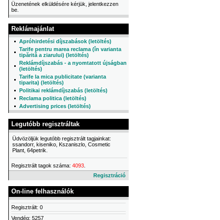
Üzenetének elküldésére kérjük, jelentkezzen
be.
Reklámajánlat
Apróhirdetési díjszabások (letöltés)
Tarife pentru marea reclama (în varianta
tipărită a ziarului) (letöltés)
Reklámdíjszabás - a nyomtatott újságban
(letöltés)
Tarife la mica publicitate (varianta
tiparita) (letöltés)
Politikai reklámdíjszabás (letöltés)
Reclama politica (letöltés)
Advertising prices (letöltés)
Legutóbb regisztráltak
Üdvözöljük legutóbb regisztrált tagjainkat:
ssandorr, kiseniko, Kszaniszlo, Cosmetic
Plant, 64petrik.
Regisztrált tagok száma:
4093
.
Regisztráció
On-line felhasználók
Regisztrált: 0
Vendég: 5257