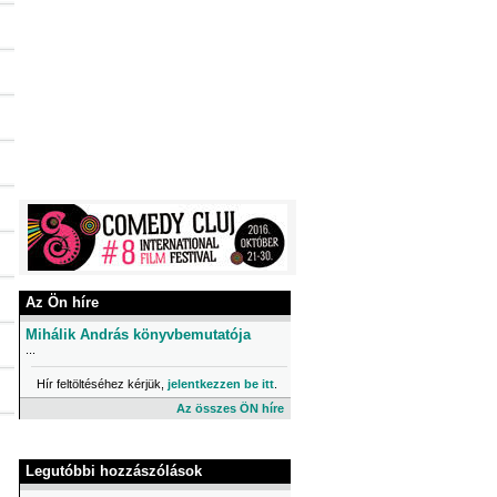
Az Ön híre
Mihálik András könyvbemutatója
...
Hír feltöltéséhez kérjük,
jelentkezzen be itt
.
Az összes ÖN híre
Legutóbbi hozzászólások