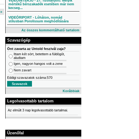
VIDEÓINTERJÚ - 27. Tusványos: Melyik
mértékű bérszakadék esetében már nem
kecseg...
l »
VIDEÓRIPORT - Lóháton, nomád
stílusban Porolissum meghódítására
Az összes kommentálható tartalom
Szavazógép
Önt zavarta az Untold feszivál zaja?
Ittam két sört, betettem a füldögót,
aludtam
Igen, nagyon hangos volt a zene
Nem zavart
Eddigi szavazatok száma:570
Korábbiak
Legolvasottabb tartalom
Az elmúlt 3 nap legolvasottabb tartalmai.
Üzenőfal