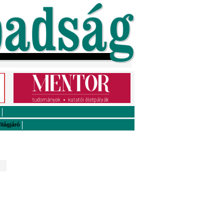
ilágjáró