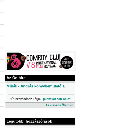
Az Ön híre
Mihálik András könyvbemutatója
...
Hír feltöltéséhez kérjük,
jelentkezzen be itt
.
Az összes ÖN híre
Legutóbbi hozzászólások