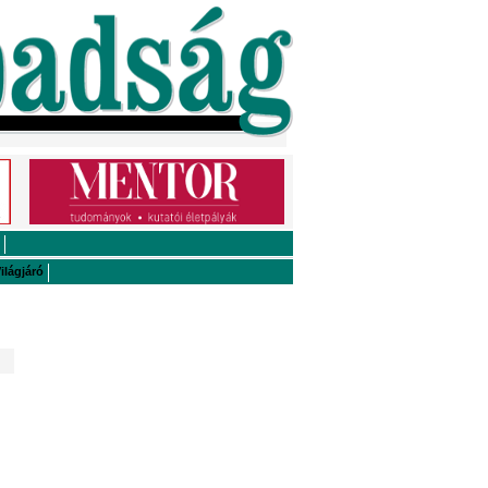
ilágjáró