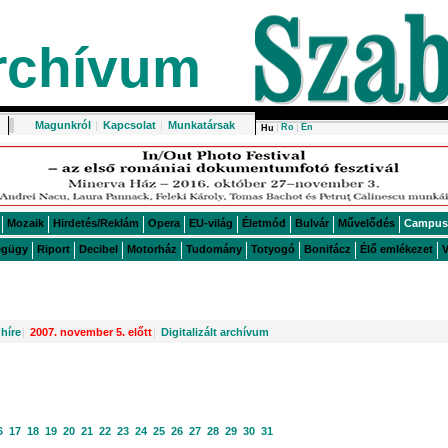
rchívum
Magunkról
|
Kapcsolat
|
Munkatársak
Ro
En
Hu
Mozaik
Hirdetés/Reklám
Opera
EU-világ
Életmód
Bulvár
Művelődés
Campus
égügy
Riport
Decibel
Motorház
Tudomány
Totyogó
Bonifácz
Élő emlékezet
V
híre
|
2007. november 5. előtt
|
Digitalizált archívum
6
17
18
19
20
21
22
23
24
25
26
27
28
29
30
31