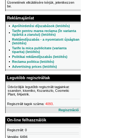
Üzenetének elküldésére kérjük, jelentkezzen
be.
Reklámajánlat
Apróhirdetési díjszabások (letöltés)
Tarife pentru marea reclama (în varianta
tipărită a ziarului) (letöltés)
Reklámdíjszabás - a nyomtatott újságban
(letöltés)
Tarife la mica publicitate (varianta
tiparita) (letöltés)
Politikai reklámdíjszabás (letöltés)
Reclama politica (letöltés)
Advertising prices (letöltés)
Legutóbb regisztráltak
Üdvözöljük legutóbb regisztrált tagjainkat:
ssandorr, kiseniko, Kszaniszlo, Cosmetic
Plant, 64petrik.
Regisztrált tagok száma:
4093
.
Regisztráció
On-line felhasználók
Regisztrált: 0
Vendég: 6494