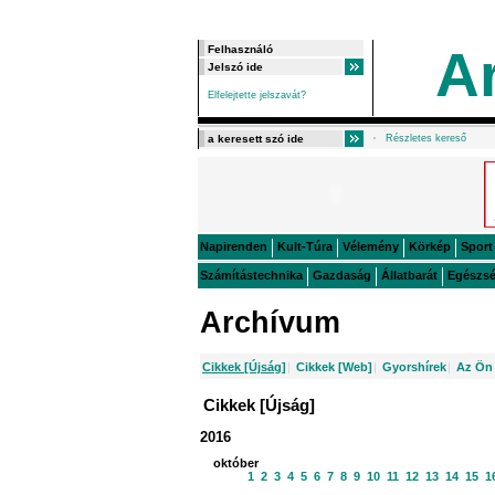
A
Elfelejtette jelszavát?
Részletes kereső
Napirenden
Kult-Túra
Vélemény
Körkép
Sport
Számítástechnika
Gazdaság
Állatbarát
Egészs
Archívum
Cikkek [Újság]
|
Cikkek [Web]
|
Gyorshírek
|
Az Ön 
Cikkek [Újság]
2016
október
1
2
3
4
5
6
7
8
9
10
11
12
13
14
15
1