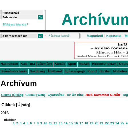
Archívu
Elfelejtette jelszavát?
Magunkról
|
Kapcsolat
|
M
Részletes kereső
Napirenden
Kult-Túra
Vélemény
Körkép
Sport
Mozaik
Hirdetés/Reklám
Oper
Számítástechnika
Gazdaság
Állatbarát
Egészségügy
Riport
Decibel
Motorház
Archívum
Cikkek [Újság]
|
Cikkek [Web]
|
Gyorshírek
|
Az Ön híre
|
2007. november 5. előtt
|
Dig
Cikkek [Újság]
2016
október
1
2
3
4
5
6
7
8
9
10
11
12
13
14
15
16
17
18
19
20
21
22
23
24
25
2