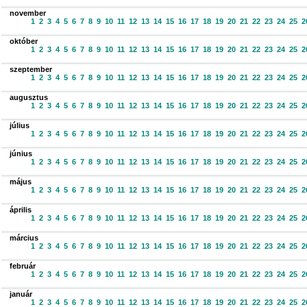
november
1
2
3
4
5
6
7
8
9
10
11
12
13
14
15
16
17
18
19
20
21
22
23
24
25
2
október
1
2
3
4
5
6
7
8
9
10
11
12
13
14
15
16
17
18
19
20
21
22
23
24
25
2
szeptember
1
2
3
4
5
6
7
8
9
10
11
12
13
14
15
16
17
18
19
20
21
22
23
24
25
2
augusztus
1
2
3
4
5
6
7
8
9
10
11
12
13
14
15
16
17
18
19
20
21
22
23
24
25
2
július
1
2
3
4
5
6
7
8
9
10
11
12
13
14
15
16
17
18
19
20
21
22
23
24
25
2
június
1
2
3
4
5
6
7
8
9
10
11
12
13
14
15
16
17
18
19
20
21
22
23
24
25
2
május
1
2
3
4
5
6
7
8
9
10
11
12
13
14
15
16
17
18
19
20
21
22
23
24
25
2
április
1
2
3
4
5
6
7
8
9
10
11
12
13
14
15
16
17
18
19
20
21
22
23
24
25
2
március
1
2
3
4
5
6
7
8
9
10
11
12
13
14
15
16
17
18
19
20
21
22
23
24
25
2
február
1
2
3
4
5
6
7
8
9
10
11
12
13
14
15
16
17
18
19
20
21
22
23
24
25
2
január
1
2
3
4
5
6
7
8
9
10
11
12
13
14
15
16
17
18
19
20
21
22
23
24
25
2