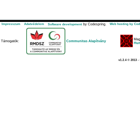
Impresszum
Adatvédelem
by Codespring.
Web hosting by Cod
Software development
Mag
Támogatók:
Communitas Alapítvány
Hum
v1.2.4 © 2013 -