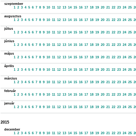
szeptember
1
2
3
4
5
6
7
8
9
10
11
12
13
14
15
16
17
18
19
20
21
22
23
24
25
2
augusztus
1
2
3
4
5
6
7
8
9
10
11
12
13
14
15
16
17
18
19
20
21
22
23
24
25
2
július
1
2
3
4
5
6
7
8
9
10
11
12
13
14
15
16
17
18
19
20
21
22
23
24
25
2
június
1
2
3
4
5
6
7
8
9
10
11
12
13
14
15
16
17
18
19
20
21
22
23
24
25
2
május
1
2
3
4
5
6
7
8
9
10
11
12
13
14
15
16
17
18
19
20
21
22
23
24
25
2
április
1
2
3
4
5
6
7
8
9
10
11
12
13
14
15
16
17
18
19
20
21
22
23
24
25
2
március
1
2
3
4
5
6
7
8
9
10
11
12
13
14
15
16
17
18
19
20
21
22
23
24
25
2
február
1
2
3
4
5
6
7
8
9
10
11
12
13
14
15
16
17
18
19
20
21
22
23
24
25
2
január
1
2
3
4
5
6
7
8
9
10
11
12
13
14
15
16
17
18
19
20
21
22
23
24
25
2
2015
december
1
2
3
4
5
6
7
8
9
10
11
12
13
14
15
16
17
18
19
20
21
22
23
24
25
2