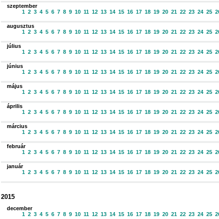
szeptember
1
2
3
4
5
6
7
8
9
10
11
12
13
14
15
16
17
18
19
20
21
22
23
24
25
2
augusztus
1
2
3
4
5
6
7
8
9
10
11
12
13
14
15
16
17
18
19
20
21
22
23
24
25
2
július
1
2
3
4
5
6
7
8
9
10
11
12
13
14
15
16
17
18
19
20
21
22
23
24
25
2
június
1
2
3
4
5
6
7
8
9
10
11
12
13
14
15
16
17
18
19
20
21
22
23
24
25
2
május
1
2
3
4
5
6
7
8
9
10
11
12
13
14
15
16
17
18
19
20
21
22
23
24
25
2
április
1
2
3
4
5
6
7
8
9
10
11
12
13
14
15
16
17
18
19
20
21
22
23
24
25
2
március
1
2
3
4
5
6
7
8
9
10
11
12
13
14
15
16
17
18
19
20
21
22
23
24
25
2
február
1
2
3
4
5
6
7
8
9
10
11
12
13
14
15
16
17
18
19
20
21
22
23
24
25
2
január
1
2
3
4
5
6
7
8
9
10
11
12
13
14
15
16
17
18
19
20
21
22
23
24
25
2
2015
december
1
2
3
4
5
6
7
8
9
10
11
12
13
14
15
16
17
18
19
20
21
22
23
24
25
2