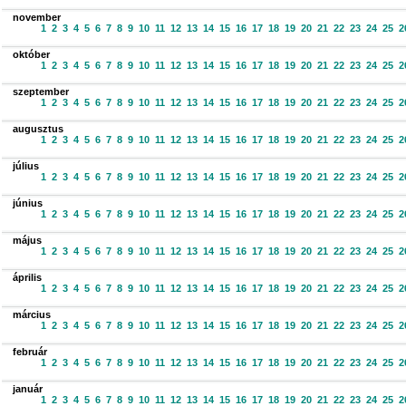
november
1
2
3
4
5
6
7
8
9
10
11
12
13
14
15
16
17
18
19
20
21
22
23
24
25
2
október
1
2
3
4
5
6
7
8
9
10
11
12
13
14
15
16
17
18
19
20
21
22
23
24
25
2
szeptember
1
2
3
4
5
6
7
8
9
10
11
12
13
14
15
16
17
18
19
20
21
22
23
24
25
2
augusztus
1
2
3
4
5
6
7
8
9
10
11
12
13
14
15
16
17
18
19
20
21
22
23
24
25
2
július
1
2
3
4
5
6
7
8
9
10
11
12
13
14
15
16
17
18
19
20
21
22
23
24
25
2
június
1
2
3
4
5
6
7
8
9
10
11
12
13
14
15
16
17
18
19
20
21
22
23
24
25
2
május
1
2
3
4
5
6
7
8
9
10
11
12
13
14
15
16
17
18
19
20
21
22
23
24
25
2
április
1
2
3
4
5
6
7
8
9
10
11
12
13
14
15
16
17
18
19
20
21
22
23
24
25
2
március
1
2
3
4
5
6
7
8
9
10
11
12
13
14
15
16
17
18
19
20
21
22
23
24
25
2
február
1
2
3
4
5
6
7
8
9
10
11
12
13
14
15
16
17
18
19
20
21
22
23
24
25
2
január
1
2
3
4
5
6
7
8
9
10
11
12
13
14
15
16
17
18
19
20
21
22
23
24
25
2