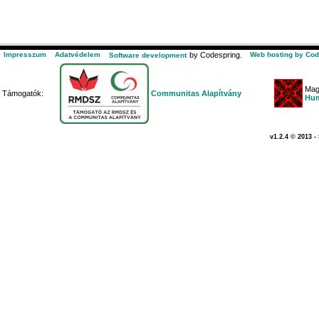
Impresszum
Adatvédelem
by Codespring.
Web hosting by Cod
Software development
Mag
Támogatók:
Communitas Alapítvány
Hum
v1.2.4 © 2013 -