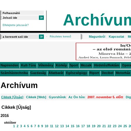
Archívu
Elfelejtette jelszavát?
Magunkról
|
Kapcsolat
|
M
Részletes kereső
Napirenden
Kult-Túra
Vélemény
Körkép
Sport
Mozaik
Hirdetés/Reklám
Oper
Számítástechnika
Gazdaság
Állatbarát
Egészségügy
Riport
Decibel
Motorház
Archívum
Cikkek [Újság]
|
Cikkek [Web]
|
Gyorshírek
|
Az Ön híre
|
2007. november 5. előtt
|
Dig
Cikkek [Újság]
2016
október
1
2
3
4
5
6
7
8
9
10
11
12
13
14
15
16
17
18
19
20
21
22
23
24
25
2